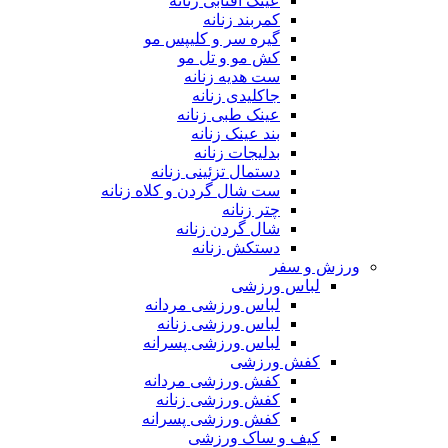
عینک آفتابی زنانه
کمربند زنانه
گیره سر و کلیپس مو
کش مو و تل مو
ست هدیه زنانه
جاکلیدی زنانه
عینک طبی زنانه
بند عینک زنانه
بدلیجات زنانه
دستمال تزئینی زنانه
ست شال گردن و کلاه زنانه
چتر زنانه
شال گردن زنانه
دستکش زنانه
ورزش و سفر
لباس ورزشی
لباس ورزشی مردانه
لباس ورزشی زنانه
لباس ورزشی پسرانه
کفش ورزشی
کفش ورزشی مردانه
کفش ورزشی زنانه
کفش ورزشی پسرانه
کیف و ساک ورزشی