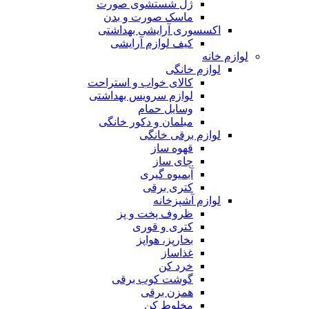
ژل شستشوی صورت
ماسک صورت و بدن
اکسسوری آرایشی بهداشتی
کیف لوازم آرایشی
لوازم خانه
لوازم خانگی
کالای خواب و استراحت
لوازم سرویس بهداشتی
وسایل حمام
مبلمان و دکور خانگی
لوازم برقی خانگی
قهوه ساز
چای ساز
آبمیوه گیری
کتری برقی
لوازم آشپزخانه
ظروف پخت و پز
کتری و قوری
بخارپز، هواپز
غذاساز
خرد کن
گوشت کوب برقی
همزن برقی
مخلوط کن