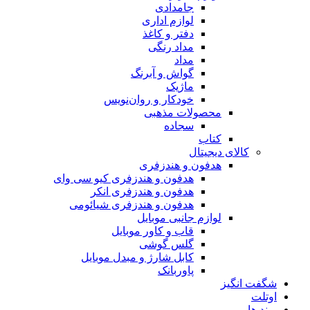
جامدادی
لوازم اداری
دفتر و کاغذ
مداد رنگی
مداد
گواش و آبرنگ
ماژیک
خودکار و روان‌نویس
محصولات مذهبی
سجاده
کتاب
کالای دیجیتال
هدفون و هندزفری
هدفون و هندزفری کیو سی وای
هدفون و هندزفری انکر
هدفون و هندزفری شیائومی
لوازم جانبی موبایل
قاب و کاور موبایل
گلس گوشی
کابل شارژ و مبدل موبایل
پاوربانک
شگفت انگیز
اوتلت
برند ها