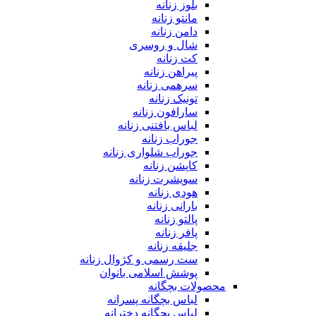
بلوز زنانه
مانتو زنانه
دامن زنانه
شال و روسری
کت زنانه
پیراهن زنانه
سرهمی زنانه
تونیک زنانه
سارافون زنانه
لباس بافتنی زنانه
جوراب زنانه
جوراب شلواری زنانه
کاپشن زنانه
سویشرت زنانه
هودی زنانه
بارانی زنانه
پالتو زنانه
پافر زنانه
جلیقه زنانه
ست رسمی و کژوال زنانه
پوشش اسلامی بانوان
محصولات بچگانه
لباس بچگانه پسرانه
لباس بچگانه دخترانه