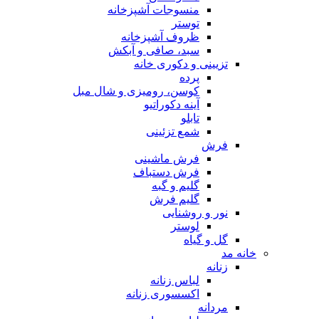
منسوجات آشپزخانه
توستر
ظروف آشپزخانه
سبد، صافی و آبکش
تزیینی و دکوری خانه
پرده
کوسن، رومیزی و شال مبل
آینه دکوراتیو
تابلو
شمع تزئینی
فرش
فرش ماشینی
فرش دستباف
گلیم و گبه
گلیم فرش
نور و روشنایی
لوستر
گل و گیاه
خانه مد
زنانه
لباس زنانه
اکسسوری زنانه
مردانه