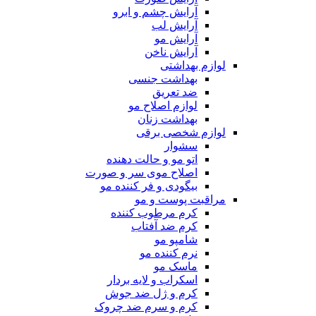
آرایش چشم و ابرو
آرایش لب
آرایش مو
آرایش ناخن
لوازم بهداشتی
بهداشت جنسی
ضد تعریق
لوازم اصلاح مو
بهداشت زنان
لوازم شخصی برقی
سشوار
اتو مو و حالت دهنده
اصلاح موی سر و صورت
بیگودی و فر کننده مو
مراقبت پوست و مو
کرم مرطوب کننده
کرم ضد آفتاب
شامپو مو
نرم کننده مو
ماسک مو
اسکراب و لایه بردار
کرم و ژل ضد جوش
کرم و سرم ضد چروک