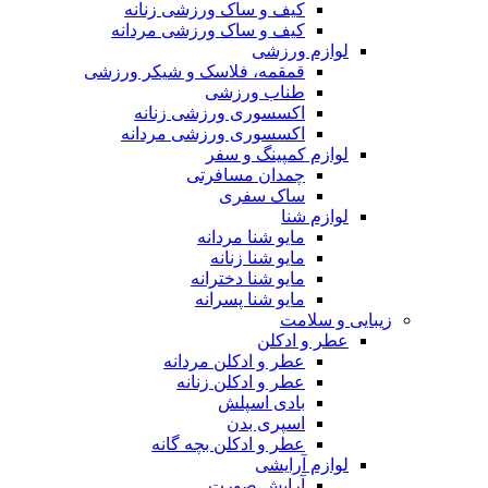
کیف و ساک ورزشی زنانه
کیف و ساک ورزشی مردانه
لوازم ورزشی
قمقمه، فلاسک و شیکر ورزشی
طناب ورزشی
اکسسوری ورزشی زنانه
اکسسوری ورزشی مردانه
لوازم کمپینگ و سفر
چمدان مسافرتی
ساک سفری
لوازم شنا
مایو شنا مردانه
مایو شنا زنانه
مایو شنا دخترانه
مایو شنا پسرانه
زیبایی و سلامت
عطر و ادکلن
عطر و ادکلن مردانه
عطر و ادکلن زنانه
بادی اسپلش
اسپری بدن
عطر و ادکلن بچه گانه
لوازم آرایشی
آرایش صورت