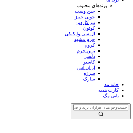
برندهای محبوب
جین وست
جوتی جینز
پیر کاردین
کوتون
ال سی وایکیکی
چرم مشهد
کروم
نوین چرم
دلسی
کاسیو
آر ان اس
سرژه
سارک
خانه مد
کارت هدیه
بانی مگ