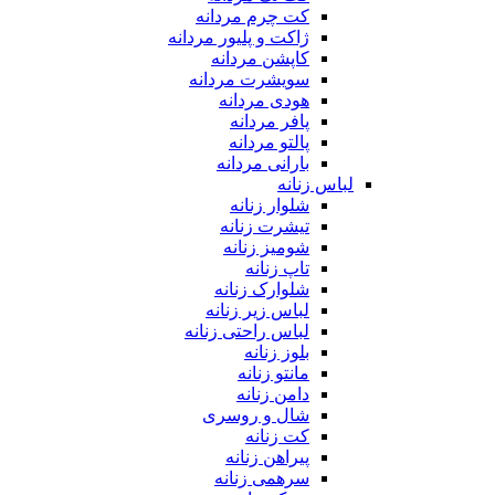
کت چرم مردانه
ژاکت و پلیور مردانه
کاپشن مردانه
سویشرت مردانه
هودی مردانه
پافر مردانه
پالتو مردانه
بارانی مردانه
لباس زنانه
شلوار زنانه
تیشرت زنانه
شومیز زنانه
تاپ زنانه
شلوارک زنانه
لباس زیر زنانه
لباس راحتی زنانه
بلوز زنانه
مانتو زنانه
دامن زنانه
شال و روسری
کت زنانه
پیراهن زنانه
سرهمی زنانه