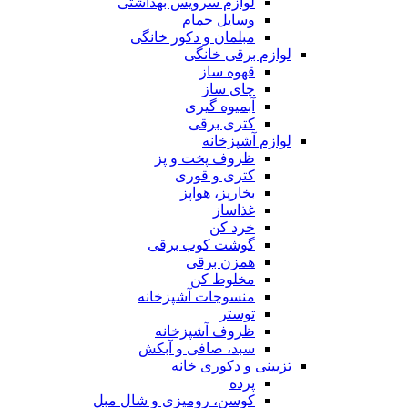
لوازم سرویس بهداشتی
وسایل حمام
مبلمان و دکور خانگی
لوازم برقی خانگی
قهوه ساز
چای ساز
آبمیوه گیری
کتری برقی
لوازم آشپزخانه
ظروف پخت و پز
کتری و قوری
بخارپز، هواپز
غذاساز
خرد کن
گوشت کوب برقی
همزن برقی
مخلوط کن
منسوجات آشپزخانه
توستر
ظروف آشپزخانه
سبد، صافی و آبکش
تزیینی و دکوری خانه
پرده
کوسن، رومیزی و شال مبل