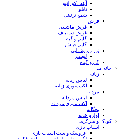
آینه دکوراتیو
تابلو
شمع تزئینی
فرش
فرش ماشینی
فرش دستباف
گلیم و گبه
گلیم فرش
نور و روشنایی
لوستر
گل و گیاه
خانه مد
زنانه
لباس زنانه
اکسسوری زنانه
مردانه
لباس مردانه
اکسسوری مردانه
بچگانه
لوازم خانه
کودک و سرگرمی
اسباب بازی
عروسک و ست اسباب بازی
لگو، پازل و انواع اسباب بازی فکری و