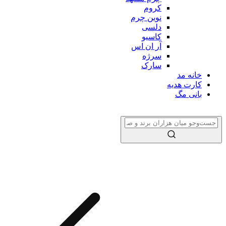
کروم
نوین چرم
دلسی
کاسیو
آر ان اس
سرژه
سارک
خانه مد
کارت هدیه
بانی مگ