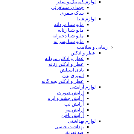
لوازم کمپینگ و سفر
چمدان مسافرتی
ساک سفری
لوازم شنا
مایو شنا مردانه
مایو شنا زنانه
مایو شنا دخترانه
مایو شنا پسرانه
زیبایی و سلامت
عطر و ادکلن
عطر و ادکلن مردانه
عطر و ادکلن زنانه
بادی اسپلش
اسپری بدن
عطر و ادکلن بچه گانه
لوازم آرایشی
آرایش صورت
آرایش چشم و ابرو
آرایش لب
آرایش مو
آرایش ناخن
لوازم بهداشتی
بهداشت جنسی
ضد تعریق