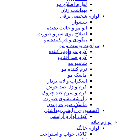
لوازم اصلاح مو
بهداشت زنان
لوازم شخصی برقی
سشوار
اتو مو و حالت دهنده
اصلاح موی سر و صورت
بیگودی و فر کننده مو
مراقبت پوست و مو
کرم مرطوب کننده
کرم ضد آفتاب
شامپو مو
نرم کننده مو
ماسک مو
اسکراب و لایه بردار
کرم و ژل ضد جوش
کرم و سرم ضد چروک
ژل شستشوی صورت
ماسک صورت و بدن
اکسسوری آرایشی بهداشتی
کیف لوازم آرایشی
لوازم خانه
لوازم خانگی
کالای خواب و استراحت