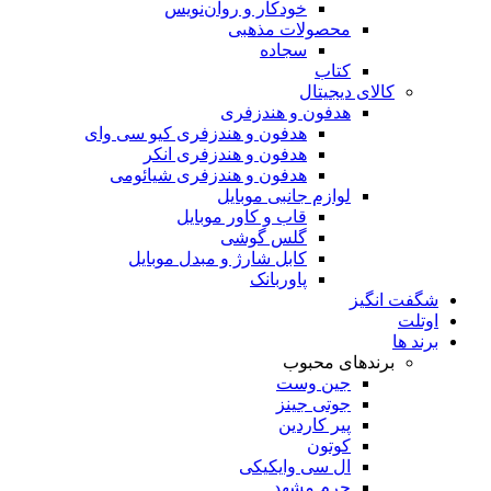
خودکار و روان‌نویس
محصولات مذهبی
سجاده
کتاب
کالای دیجیتال
هدفون و هندزفری
هدفون و هندزفری کیو سی وای
هدفون و هندزفری انکر
هدفون و هندزفری شیائومی
لوازم جانبی موبایل
قاب و کاور موبایل
گلس گوشی
کابل شارژ و مبدل موبایل
پاوربانک
شگفت انگیز
اوتلت
برند ها
برندهای محبوب
جین وست
جوتی جینز
پیر کاردین
کوتون
ال سی وایکیکی
چرم مشهد