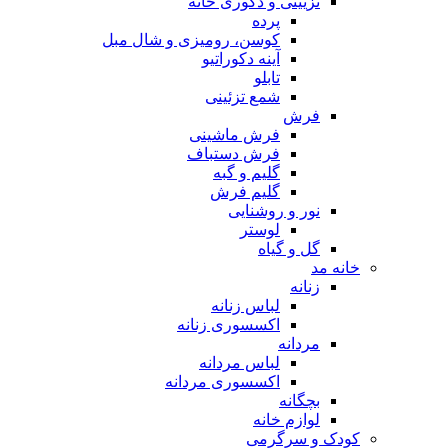
تزیینی و دکوری خانه
پرده
کوسن، رومیزی و شال مبل
آینه دکوراتیو
تابلو
شمع تزئینی
فرش
فرش ماشینی
فرش دستباف
گلیم و گبه
گلیم فرش
نور و روشنایی
لوستر
گل و گیاه
خانه مد
زنانه
لباس زنانه
اکسسوری زنانه
مردانه
لباس مردانه
اکسسوری مردانه
بچگانه
لوازم خانه
کودک و سرگرمی