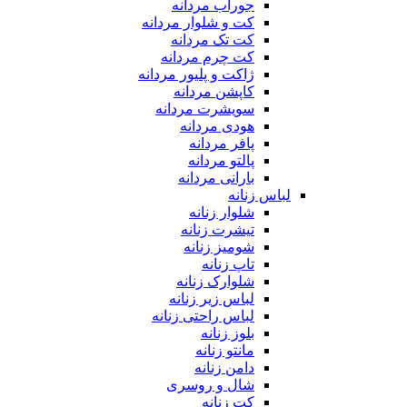
جوراب مردانه
کت و شلوار مردانه
کت تک مردانه
کت چرم مردانه
ژاکت و پلیور مردانه
کاپشن مردانه
سویشرت مردانه
هودی مردانه
پافر مردانه
پالتو مردانه
بارانی مردانه
لباس زنانه
شلوار زنانه
تیشرت زنانه
شومیز زنانه
تاپ زنانه
شلوارک زنانه
لباس زیر زنانه
لباس راحتی زنانه
بلوز زنانه
مانتو زنانه
دامن زنانه
شال و روسری
کت زنانه