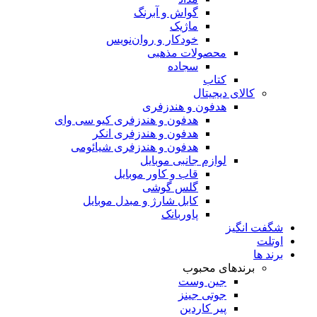
گواش و آبرنگ
ماژیک
خودکار و روان‌نویس
محصولات مذهبی
سجاده
کتاب
کالای دیجیتال
هدفون و هندزفری
هدفون و هندزفری کیو سی وای
هدفون و هندزفری انکر
هدفون و هندزفری شیائومی
لوازم جانبی موبایل
قاب و کاور موبایل
گلس گوشی
کابل شارژ و مبدل موبایل
پاوربانک
شگفت انگیز
اوتلت
برند ها
برندهای محبوب
جین وست
جوتی جینز
پیر کاردین