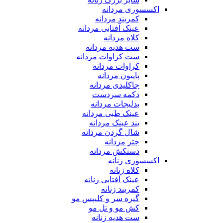
اکسسوری مردانه
کمربند مردانه
عینک آفتابی مردانه
کلاه مردانه
ست هدیه مردانه
ست کراوات مردانه
کراوات مردانه
پاپیون مردانه
جاکلیدی مردانه
دکمه سردست
بدلیجات مردانه
عینک طبی مردانه
بند عینک مردانه
شال گردن مردانه
چتر مردانه
دستکش مردانه
اکسسوری زنانه
کلاه زنانه
عینک آفتابی زنانه
کمربند زنانه
گیره سر و کلیپس مو
کش مو و تل مو
ست هدیه زنانه