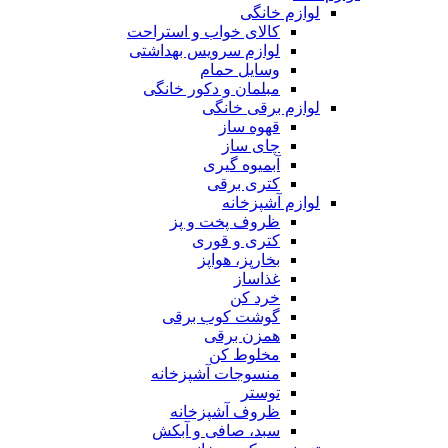
لوازم خانگی
کالای خواب و استراحت
لوازم سرویس بهداشتی
وسایل حمام
مبلمان و دکور خانگی
لوازم برقی خانگی
قهوه ساز
چای ساز
آبمیوه گیری
کتری برقی
لوازم آشپزخانه
ظروف پخت و پز
کتری و قوری
بخارپز، هواپز
غذاساز
خرد کن
گوشت کوب برقی
همزن برقی
مخلوط کن
منسوجات آشپزخانه
توستر
ظروف آشپزخانه
سبد، صافی و آبکش