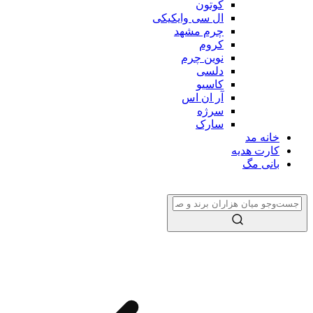
کوتون
ال سی وایکیکی
چرم مشهد
کروم
نوین چرم
دلسی
کاسیو
آر ان اس
سرژه
سارک
خانه مد
کارت هدیه
بانی مگ