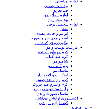
لوازم بهداشتی
بهداشت جنسی
ضد تعریق
لوازم اصلاح مو
بهداشت زنان
لوازم شخصی برقی
سشوار
اتو مو و حالت دهنده
اصلاح موی سر و صورت
بیگودی و فر کننده مو
مراقبت پوست و مو
کرم مرطوب کننده
کرم ضد آفتاب
شامپو مو
نرم کننده مو
ماسک مو
اسکراب و لایه بردار
کرم و ژل ضد جوش
کرم و سرم ضد چروک
ژل شستشوی صورت
ماسک صورت و بدن
اکسسوری آرایشی بهداشتی
کیف لوازم آرایشی
لوازم خانه