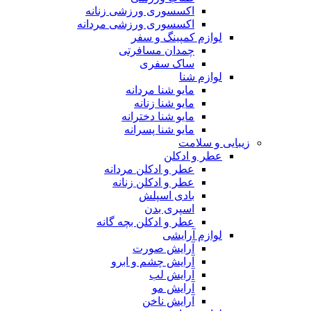
اکسسوری ورزشی زنانه
اکسسوری ورزشی مردانه
لوازم کمپینگ و سفر
چمدان مسافرتی
ساک سفری
لوازم شنا
مایو شنا مردانه
مایو شنا زنانه
مایو شنا دخترانه
مایو شنا پسرانه
زیبایی و سلامت
عطر و ادکلن
عطر و ادکلن مردانه
عطر و ادکلن زنانه
بادی اسپلش
اسپری بدن
عطر و ادکلن بچه گانه
لوازم آرایشی
آرایش صورت
آرایش چشم و ابرو
آرایش لب
آرایش مو
آرایش ناخن