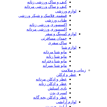
کیف و ساک ورزشی زنانه
کیف و ساک ورزشی مردانه
لوازم ورزشی
قمقمه، فلاسک و شیکر ورزشی
طناب ورزشی
اکسسوری ورزشی زنانه
اکسسوری ورزشی مردانه
لوازم کمپینگ و سفر
چمدان مسافرتی
ساک سفری
لوازم شنا
مایو شنا مردانه
مایو شنا زنانه
مایو شنا دخترانه
مایو شنا پسرانه
زیبایی و سلامت
عطر و ادکلن
عطر و ادکلن مردانه
عطر و ادکلن زنانه
بادی اسپلش
اسپری بدن
عطر و ادکلن بچه گانه
لوازم آرایشی
آرایش صورت