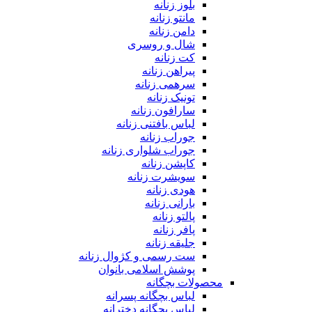
بلوز زنانه
مانتو زنانه
دامن زنانه
شال و روسری
کت زنانه
پیراهن زنانه
سرهمی زنانه
تونیک زنانه
سارافون زنانه
لباس بافتنی زنانه
جوراب زنانه
جوراب شلواری زنانه
کاپشن زنانه
سویشرت زنانه
هودی زنانه
بارانی زنانه
پالتو زنانه
پافر زنانه
جلیقه زنانه
ست رسمی و کژوال زنانه
پوشش اسلامی بانوان
محصولات بچگانه
لباس بچگانه پسرانه
لباس بچگانه دخترانه