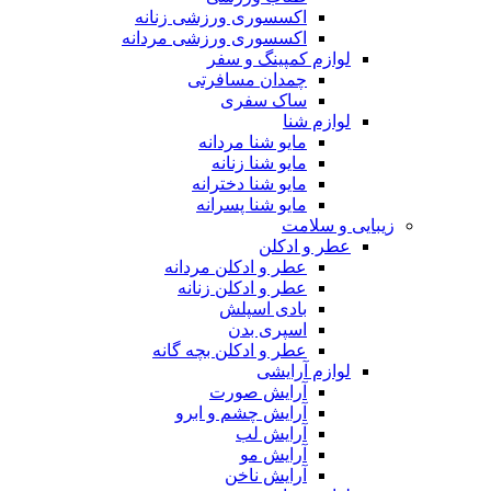
اکسسوری ورزشی زنانه
اکسسوری ورزشی مردانه
لوازم کمپینگ و سفر
چمدان مسافرتی
ساک سفری
لوازم شنا
مایو شنا مردانه
مایو شنا زنانه
مایو شنا دخترانه
مایو شنا پسرانه
زیبایی و سلامت
عطر و ادکلن
عطر و ادکلن مردانه
عطر و ادکلن زنانه
بادی اسپلش
اسپری بدن
عطر و ادکلن بچه گانه
لوازم آرایشی
آرایش صورت
آرایش چشم و ابرو
آرایش لب
آرایش مو
آرایش ناخن