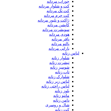
جوراب مردانه
کت و شلوار مردانه
کت تک مردانه
کت چرم مردانه
ژاکت و پلیور مردانه
کاپشن مردانه
سویشرت مردانه
هودی مردانه
پافر مردانه
پالتو مردانه
بارانی مردانه
لباس زنانه
شلوار زنانه
تیشرت زنانه
شومیز زنانه
تاپ زنانه
شلوارک زنانه
لباس زیر زنانه
لباس راحتی زنانه
بلوز زنانه
مانتو زنانه
دامن زنانه
شال و روسری
کت زنانه