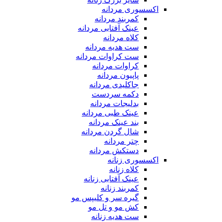
اکسسوری مردانه
کمربند مردانه
عینک آفتابی مردانه
کلاه مردانه
ست هدیه مردانه
ست کراوات مردانه
کراوات مردانه
پاپیون مردانه
جاکلیدی مردانه
دکمه سردست
بدلیجات مردانه
عینک طبی مردانه
بند عینک مردانه
شال گردن مردانه
چتر مردانه
دستکش مردانه
اکسسوری زنانه
کلاه زنانه
عینک آفتابی زنانه
کمربند زنانه
گیره سر و کلیپس مو
کش مو و تل مو
ست هدیه زنانه