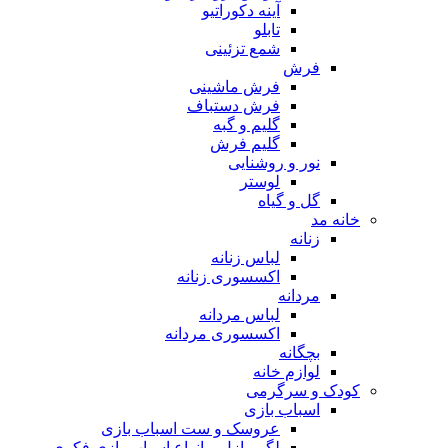
آینه دکوراتیو
تابلو
شمع تزئینی
فرش
فرش ماشینی
فرش دستباف
گلیم و گبه
گلیم فرش
نور و روشنایی
لوستر
گل و گیاه
خانه مد
زنانه
لباس زنانه
اکسسوری زنانه
مردانه
لباس مردانه
اکسسوری مردانه
بچگانه
لوازم خانه
کودک و سرگرمی
اسباب بازی
عروسک و ست اسباب بازی
لگو، پازل و انواع اسباب بازی فکری و