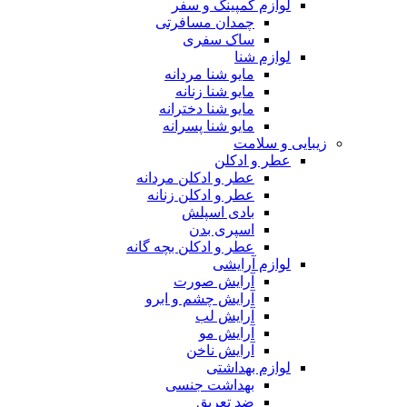
لوازم کمپینگ و سفر
چمدان مسافرتی
ساک سفری
لوازم شنا
مایو شنا مردانه
مایو شنا زنانه
مایو شنا دخترانه
مایو شنا پسرانه
زیبایی و سلامت
عطر و ادکلن
عطر و ادکلن مردانه
عطر و ادکلن زنانه
بادی اسپلش
اسپری بدن
عطر و ادکلن بچه گانه
لوازم آرایشی
آرایش صورت
آرایش چشم و ابرو
آرایش لب
آرایش مو
آرایش ناخن
لوازم بهداشتی
بهداشت جنسی
ضد تعریق