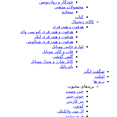
خودکار و روان‌نویس
محصولات مذهبی
سجاده
کتاب
کالای دیجیتال
هدفون و هندزفری
هدفون و هندزفری کیو سی وای
هدفون و هندزفری انکر
هدفون و هندزفری شیائومی
لوازم جانبی موبایل
قاب و کاور موبایل
گلس گوشی
کابل شارژ و مبدل موبایل
پاوربانک
شگفت انگیز
اوتلت
برند ها
برندهای محبوب
جین وست
جوتی جینز
پیر کاردین
کوتون
ال سی وایکیکی
چرم مشهد