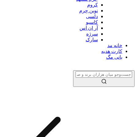
کروم
نوین چرم
دلسی
کاسیو
آر ان اس
سرژه
سارک
خانه مد
کارت هدیه
بانی مگ