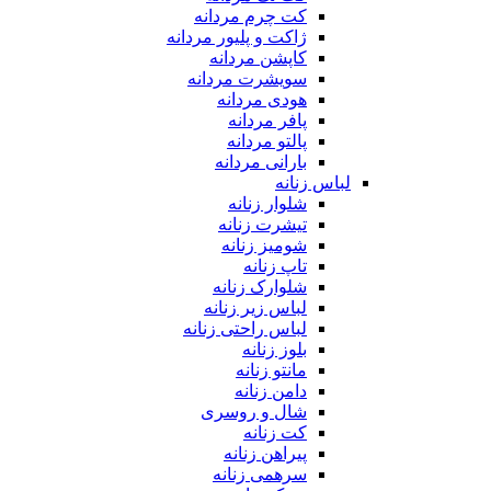
کت چرم مردانه
ژاکت و پلیور مردانه
کاپشن مردانه
سویشرت مردانه
هودی مردانه
پافر مردانه
پالتو مردانه
بارانی مردانه
لباس زنانه
شلوار زنانه
تیشرت زنانه
شومیز زنانه
تاپ زنانه
شلوارک زنانه
لباس زیر زنانه
لباس راحتی زنانه
بلوز زنانه
مانتو زنانه
دامن زنانه
شال و روسری
کت زنانه
پیراهن زنانه
سرهمی زنانه