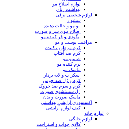
لوازم اصلاح مو
بهداشت زنان
لوازم شخصی برقی
سشوار
اتو مو و حالت دهنده
اصلاح موی سر و صورت
بیگودی و فر کننده مو
مراقبت پوست و مو
کرم مرطوب کننده
کرم ضد آفتاب
شامپو مو
نرم کننده مو
ماسک مو
اسکراب و لایه بردار
کرم و ژل ضد جوش
کرم و سرم ضد چروک
ژل شستشوی صورت
ماسک صورت و بدن
اکسسوری آرایشی بهداشتی
کیف لوازم آرایشی
لوازم خانه
لوازم خانگی
کالای خواب و استراحت