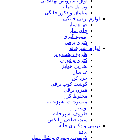
لوازم سرویس بهداشتی
وسایل حمام
مبلمان و دکور خانگی
لوازم برقی خانگی
قهوه ساز
چای ساز
آبمیوه گیری
کتری برقی
لوازم آشپزخانه
ظروف پخت و پز
کتری و قوری
بخارپز، هواپز
غذاساز
خرد کن
گوشت کوب برقی
همزن برقی
مخلوط کن
منسوجات آشپزخانه
توستر
ظروف آشپزخانه
سبد، صافی و آبکش
تزیینی و دکوری خانه
پرده
کوسن، رومیزی و شال مبل