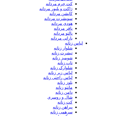
کت چرم مردانه
ژاکت و پلیور مردانه
کاپشن مردانه
سویشرت مردانه
هودی مردانه
پافر مردانه
پالتو مردانه
بارانی مردانه
لباس زنانه
شلوار زنانه
تیشرت زنانه
شومیز زنانه
تاپ زنانه
شلوارک زنانه
لباس زیر زنانه
لباس راحتی زنانه
بلوز زنانه
مانتو زنانه
دامن زنانه
شال و روسری
کت زنانه
پیراهن زنانه
سرهمی زنانه