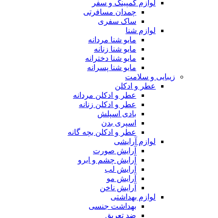
لوازم کمپینگ و سفر
چمدان مسافرتی
ساک سفری
لوازم شنا
مایو شنا مردانه
مایو شنا زنانه
مایو شنا دخترانه
مایو شنا پسرانه
زیبایی و سلامت
عطر و ادکلن
عطر و ادکلن مردانه
عطر و ادکلن زنانه
بادی اسپلش
اسپری بدن
عطر و ادکلن بچه گانه
لوازم آرایشی
آرایش صورت
آرایش چشم و ابرو
آرایش لب
آرایش مو
آرایش ناخن
لوازم بهداشتی
بهداشت جنسی
ضد تعریق