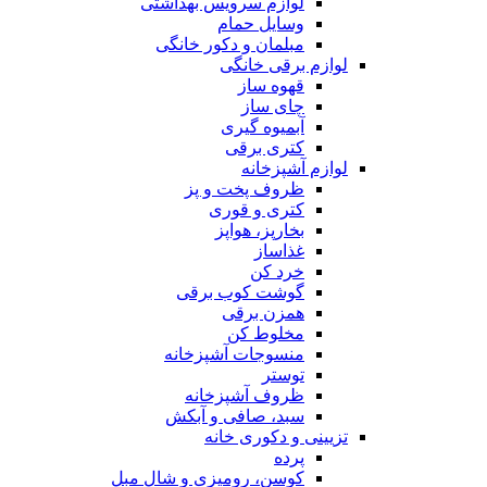
لوازم سرویس بهداشتی
وسایل حمام
مبلمان و دکور خانگی
لوازم برقی خانگی
قهوه ساز
چای ساز
آبمیوه گیری
کتری برقی
لوازم آشپزخانه
ظروف پخت و پز
کتری و قوری
بخارپز، هواپز
غذاساز
خرد کن
گوشت کوب برقی
همزن برقی
مخلوط کن
منسوجات آشپزخانه
توستر
ظروف آشپزخانه
سبد، صافی و آبکش
تزیینی و دکوری خانه
پرده
کوسن، رومیزی و شال مبل