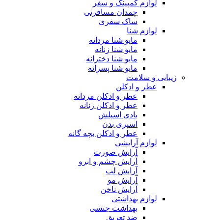
لوازم کمپینگ و سفر
چمدان مسافرتی
ساک سفری
لوازم شنا
مایو شنا مردانه
مایو شنا زنانه
مایو شنا دخترانه
مایو شنا پسرانه
زیبایی و سلامت
عطر و ادکلن
عطر و ادکلن مردانه
عطر و ادکلن زنانه
بادی اسپلش
اسپری بدن
عطر و ادکلن بچه گانه
لوازم آرایشی
آرایش صورت
آرایش چشم و ابرو
آرایش لب
آرایش مو
آرایش ناخن
لوازم بهداشتی
بهداشت جنسی
ضد تعریق