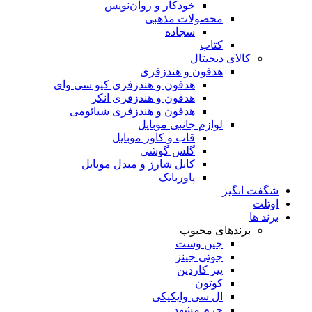
خودکار و روان‌نویس
محصولات مذهبی
سجاده
کتاب
کالای دیجیتال
هدفون و هندزفری
هدفون و هندزفری کیو سی وای
هدفون و هندزفری انکر
هدفون و هندزفری شیائومی
لوازم جانبی موبایل
قاب و کاور موبایل
گلس گوشی
کابل شارژ و مبدل موبایل
پاوربانک
شگفت انگیز
اوتلت
برند ها
برندهای محبوب
جین وست
جوتی جینز
پیر کاردین
کوتون
ال سی وایکیکی
چرم مشهد