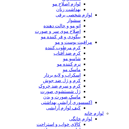
لوازم اصلاح مو
بهداشت زنان
لوازم شخصی برقی
سشوار
اتو مو و حالت دهنده
اصلاح موی سر و صورت
بیگودی و فر کننده مو
مراقبت پوست و مو
کرم مرطوب کننده
کرم ضد آفتاب
شامپو مو
نرم کننده مو
ماسک مو
اسکراب و لایه بردار
کرم و ژل ضد جوش
کرم و سرم ضد چروک
ژل شستشوی صورت
ماسک صورت و بدن
اکسسوری آرایشی بهداشتی
کیف لوازم آرایشی
لوازم خانه
لوازم خانگی
کالای خواب و استراحت