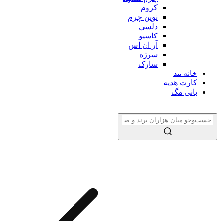
کروم
نوین چرم
دلسی
کاسیو
آر ان اس
سرژه
سارک
خانه مد
کارت هدیه
بانی مگ