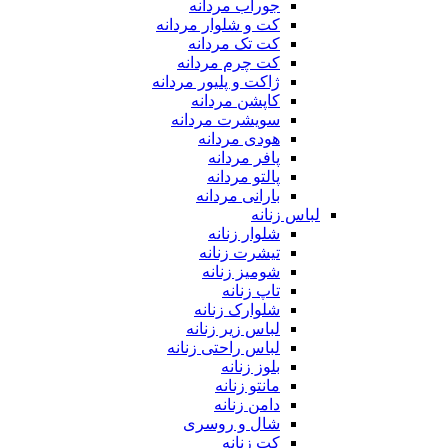
جوراب مردانه
کت و شلوار مردانه
کت تک مردانه
کت چرم مردانه
ژاکت و پلیور مردانه
کاپشن مردانه
سویشرت مردانه
هودی مردانه
پافر مردانه
پالتو مردانه
بارانی مردانه
لباس زنانه
شلوار زنانه
تیشرت زنانه
شومیز زنانه
تاپ زنانه
شلوارک زنانه
لباس زیر زنانه
لباس راحتی زنانه
بلوز زنانه
مانتو زنانه
دامن زنانه
شال و روسری
کت زنانه