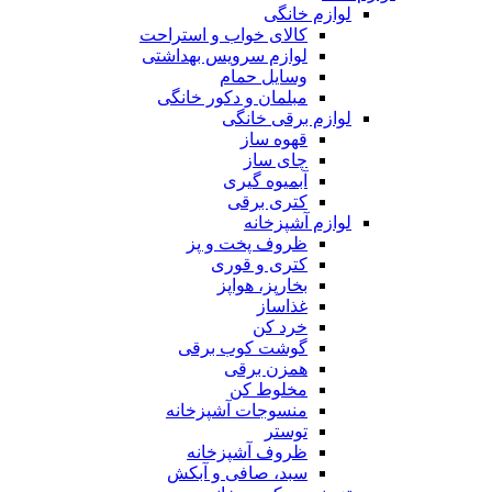
لوازم خانگی
کالای خواب و استراحت
لوازم سرویس بهداشتی
وسایل حمام
مبلمان و دکور خانگی
لوازم برقی خانگی
قهوه ساز
چای ساز
آبمیوه گیری
کتری برقی
لوازم آشپزخانه
ظروف پخت و پز
کتری و قوری
بخارپز، هواپز
غذاساز
خرد کن
گوشت کوب برقی
همزن برقی
مخلوط کن
منسوجات آشپزخانه
توستر
ظروف آشپزخانه
سبد، صافی و آبکش