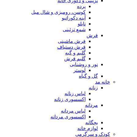
تزیینی و دکوری خانه
پرده
کوسن، رومیزی و شال مبل
آینه دکوراتیو
تابلو
شمع تزئینی
فرش
فرش ماشینی
فرش دستباف
گلیم و گبه
گلیم فرش
نور و روشنایی
لوستر
گل و گیاه
خانه مد
زنانه
لباس زنانه
اکسسوری زنانه
مردانه
لباس مردانه
اکسسوری مردانه
بچگانه
لوازم خانه
کودک و سرگرمی