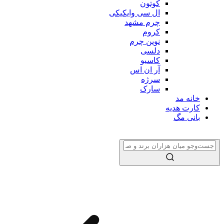
کوتون
ال سی وایکیکی
چرم مشهد
کروم
نوین چرم
دلسی
کاسیو
آر ان اس
سرژه
سارک
خانه مد
کارت هدیه
بانی مگ