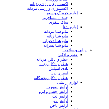
اکسسوری ورزشی زنانه
اکسسوری ورزشی مردانه
لوازم کمپینگ و سفر
چمدان مسافرتی
ساک سفری
لوازم شنا
مایو شنا مردانه
مایو شنا زنانه
مایو شنا دخترانه
مایو شنا پسرانه
زیبایی و سلامت
عطر و ادکلن
عطر و ادکلن مردانه
عطر و ادکلن زنانه
بادی اسپلش
اسپری بدن
عطر و ادکلن بچه گانه
لوازم آرایشی
آرایش صورت
آرایش چشم و ابرو
آرایش لب
آرایش مو
آرایش ناخن