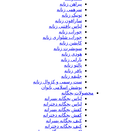
پیراهن زنانه
سرهمی زنانه
تونیک زنانه
سارافون زنانه
لباس بافتنی زنانه
جوراب زنانه
جوراب شلواری زنانه
کاپشن زنانه
سویشرت زنانه
هودی زنانه
بارانی زنانه
پالتو زنانه
پافر زنانه
جلیقه زنانه
ست رسمی و کژوال زنانه
پوشش اسلامی بانوان
محصولات بچگانه
لباس بچگانه پسرانه
لباس بچگانه دخترانه
کفش بچگانه پسرانه
کفش بچگانه دخترانه
کیف بچگانه پسرانه
کیف بچگانه دخترانه