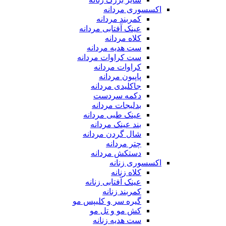
اکسسوری مردانه
کمربند مردانه
عینک آفتابی مردانه
کلاه مردانه
ست هدیه مردانه
ست کراوات مردانه
کراوات مردانه
پاپیون مردانه
جاکلیدی مردانه
دکمه سردست
بدلیجات مردانه
عینک طبی مردانه
بند عینک مردانه
شال گردن مردانه
چتر مردانه
دستکش مردانه
اکسسوری زنانه
کلاه زنانه
عینک آفتابی زنانه
کمربند زنانه
گیره سر و کلیپس مو
کش مو و تل مو
ست هدیه زنانه