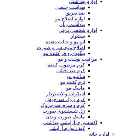
لوازم بهداشتی
بهداشت جنسی
ضد تعریق
لوازم اصلاح مو
بهداشت زنان
لوازم شخصی برقی
سشوار
اتو مو و حالت دهنده
اصلاح موی سر و صورت
بیگودی و فر کننده مو
مراقبت پوست و مو
کرم مرطوب کننده
کرم ضد آفتاب
شامپو مو
نرم کننده مو
ماسک مو
اسکراب و لایه بردار
کرم و ژل ضد جوش
کرم و سرم ضد چروک
ژل شستشوی صورت
ماسک صورت و بدن
اکسسوری آرایشی بهداشتی
کیف لوازم آرایشی
لوازم خانه