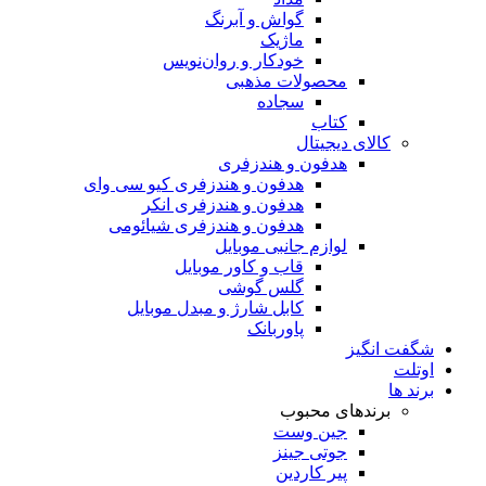
گواش و آبرنگ
ماژیک
خودکار و روان‌نویس
محصولات مذهبی
سجاده
کتاب
کالای دیجیتال
هدفون و هندزفری
هدفون و هندزفری کیو سی وای
هدفون و هندزفری انکر
هدفون و هندزفری شیائومی
لوازم جانبی موبایل
قاب و کاور موبایل
گلس گوشی
کابل شارژ و مبدل موبایل
پاوربانک
شگفت انگیز
اوتلت
برند ها
برندهای محبوب
جین وست
جوتی جینز
پیر کاردین