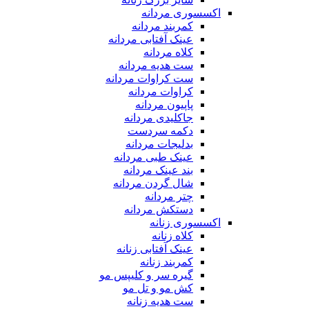
اکسسوری مردانه
کمربند مردانه
عینک آفتابی مردانه
کلاه مردانه
ست هدیه مردانه
ست کراوات مردانه
کراوات مردانه
پاپیون مردانه
جاکلیدی مردانه
دکمه سردست
بدلیجات مردانه
عینک طبی مردانه
بند عینک مردانه
شال گردن مردانه
چتر مردانه
دستکش مردانه
اکسسوری زنانه
کلاه زنانه
عینک آفتابی زنانه
کمربند زنانه
گیره سر و کلیپس مو
کش مو و تل مو
ست هدیه زنانه