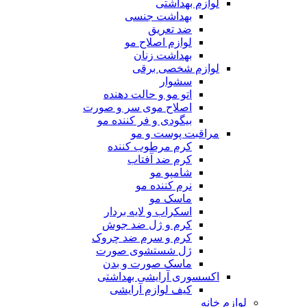
لوازم بهداشتی
بهداشت جنسی
ضد تعریق
لوازم اصلاح مو
بهداشت زنان
لوازم شخصی برقی
سشوار
اتو مو و حالت دهنده
اصلاح موی سر و صورت
بیگودی و فر کننده مو
مراقبت پوست و مو
کرم مرطوب کننده
کرم ضد آفتاب
شامپو مو
نرم کننده مو
ماسک مو
اسکراب و لایه بردار
کرم و ژل ضد جوش
کرم و سرم ضد چروک
ژل شستشوی صورت
ماسک صورت و بدن
اکسسوری آرایشی بهداشتی
کیف لوازم آرایشی
لوازم خانه