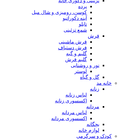
تزیینی و دکوری خانه
پرده
کوسن، رومیزی و شال مبل
آینه دکوراتیو
تابلو
شمع تزئینی
فرش
فرش ماشینی
فرش دستباف
گلیم و گبه
گلیم فرش
نور و روشنایی
لوستر
گل و گیاه
خانه مد
زنانه
لباس زنانه
اکسسوری زنانه
مردانه
لباس مردانه
اکسسوری مردانه
بچگانه
لوازم خانه
کودک و سرگرمی