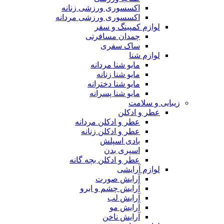
اکسسوری ورزشی زنانه
اکسسوری ورزشی مردانه
لوازم کمپینگ و سفر
چمدان مسافرتی
ساک سفری
لوازم شنا
مایو شنا مردانه
مایو شنا زنانه
مایو شنا دخترانه
مایو شنا پسرانه
زیبایی و سلامت
عطر و ادکلن
عطر و ادکلن مردانه
عطر و ادکلن زنانه
بادی اسپلش
اسپری بدن
عطر و ادکلن بچه گانه
لوازم آرایشی
آرایش صورت
آرایش چشم و ابرو
آرایش لب
آرایش مو
آرایش ناخن