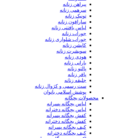
پیراهن زنانه
سرهمی زنانه
تونیک زنانه
سارافون زنانه
لباس بافتنی زنانه
جوراب زنانه
جوراب شلواری زنانه
کاپشن زنانه
سویشرت زنانه
هودی زنانه
بارانی زنانه
پالتو زنانه
پافر زنانه
جلیقه زنانه
ست رسمی و کژوال زنانه
پوشش اسلامی بانوان
محصولات بچگانه
لباس بچگانه پسرانه
لباس بچگانه دخترانه
کفش بچگانه پسرانه
کفش بچگانه دخترانه
کیف بچگانه پسرانه
کیف بچگانه دخترانه