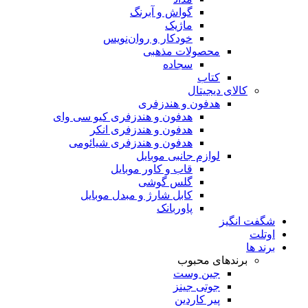
گواش و آبرنگ
ماژیک
خودکار و روان‌نویس
محصولات مذهبی
سجاده
کتاب
کالای دیجیتال
هدفون و هندزفری
هدفون و هندزفری کیو سی وای
هدفون و هندزفری انکر
هدفون و هندزفری شیائومی
لوازم جانبی موبایل
قاب و کاور موبایل
گلس گوشی
کابل شارژ و مبدل موبایل
پاوربانک
شگفت انگیز
اوتلت
برند ها
برندهای محبوب
جین وست
جوتی جینز
پیر کاردین