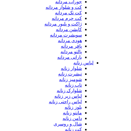
جوراب مردانه
کت و شلوار مردانه
کت تک مردانه
کت چرم مردانه
ژاکت و پلیور مردانه
کاپشن مردانه
سویشرت مردانه
هودی مردانه
پافر مردانه
پالتو مردانه
بارانی مردانه
لباس زنانه
شلوار زنانه
تیشرت زنانه
شومیز زنانه
تاپ زنانه
شلوارک زنانه
لباس زیر زنانه
لباس راحتی زنانه
بلوز زنانه
مانتو زنانه
دامن زنانه
شال و روسری
کت زنانه