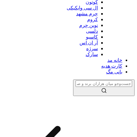
کوتون
ال سی وایکیکی
چرم مشهد
کروم
نوین چرم
دلسی
کاسیو
آر ان اس
سرژه
سارک
خانه مد
کارت هدیه
بانی مگ