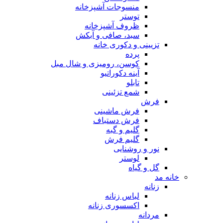
منسوجات آشپزخانه
توستر
ظروف آشپزخانه
سبد، صافی و آبکش
تزیینی و دکوری خانه
پرده
کوسن، رومیزی و شال مبل
آینه دکوراتیو
تابلو
شمع تزئینی
فرش
فرش ماشینی
فرش دستباف
گلیم و گبه
گلیم فرش
نور و روشنایی
لوستر
گل و گیاه
خانه مد
زنانه
لباس زنانه
اکسسوری زنانه
مردانه