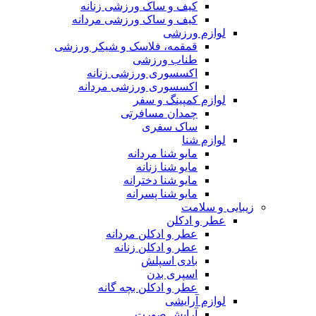
کیف و ساک ورزشی زنانه
کیف و ساک ورزشی مردانه
لوازم ورزشی
قمقمه، فلاسک و شیکر ورزشی
طناب ورزشی
اکسسوری ورزشی زنانه
اکسسوری ورزشی مردانه
لوازم کمپینگ و سفر
چمدان مسافرتی
ساک سفری
لوازم شنا
مایو شنا مردانه
مایو شنا زنانه
مایو شنا دخترانه
مایو شنا پسرانه
زیبایی و سلامت
عطر و ادکلن
عطر و ادکلن مردانه
عطر و ادکلن زنانه
بادی اسپلش
اسپری بدن
عطر و ادکلن بچه گانه
لوازم آرایشی
آرایش صورت