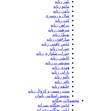
بلوز زنانه
مانتو زنانه
دامن زنانه
شال و روسری
کت زنانه
پیراهن زنانه
سرهمی زنانه
تونیک زنانه
سارافون زنانه
لباس بافتنی زنانه
جوراب زنانه
جوراب شلواری زنانه
کاپشن زنانه
سویشرت زنانه
هودی زنانه
بارانی زنانه
پالتو زنانه
پافر زنانه
جلیقه زنانه
ست رسمی و کژوال زنانه
پوشش اسلامی بانوان
محصولات بچگانه
لباس بچگانه پسرانه
لباس بچگانه دخترانه