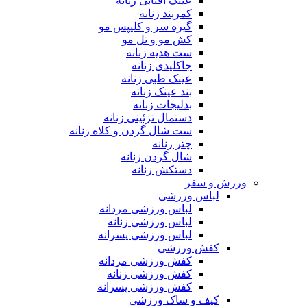
عینک آفتابی زنانه
کمربند زنانه
گیره سر و کلیپس مو
کش مو و تل مو
ست هدیه زنانه
جاکلیدی زنانه
عینک طبی زنانه
بند عینک زنانه
بدلیجات زنانه
دستمال تزئینی زنانه
ست شال گردن و کلاه زنانه
چتر زنانه
شال گردن زنانه
دستکش زنانه
ورزش و سفر
لباس ورزشی
لباس ورزشی مردانه
لباس ورزشی زنانه
لباس ورزشی پسرانه
کفش ورزشی
کفش ورزشی مردانه
کفش ورزشی زنانه
کفش ورزشی پسرانه
کیف و ساک ورزشی