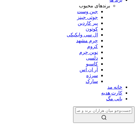
برندهای محبوب
جین وست
جوتی جینز
پیر کاردین
کوتون
ال سی وایکیکی
چرم مشهد
کروم
نوین چرم
دلسی
کاسیو
آر ان اس
سرژه
سارک
خانه مد
کارت هدیه
بانی مگ