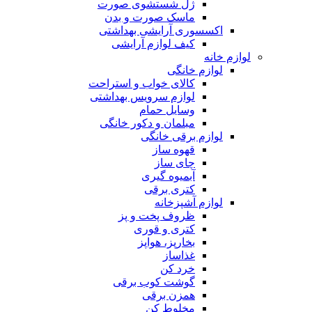
ژل شستشوی صورت
ماسک صورت و بدن
اکسسوری آرایشی بهداشتی
کیف لوازم آرایشی
لوازم خانه
لوازم خانگی
کالای خواب و استراحت
لوازم سرویس بهداشتی
وسایل حمام
مبلمان و دکور خانگی
لوازم برقی خانگی
قهوه ساز
چای ساز
آبمیوه گیری
کتری برقی
لوازم آشپزخانه
ظروف پخت و پز
کتری و قوری
بخارپز، هواپز
غذاساز
خرد کن
گوشت کوب برقی
همزن برقی
مخلوط کن