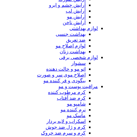
آرایش چشم و ابرو
آرایش لب
آرایش مو
آرایش ناخن
لوازم بهداشتی
بهداشت جنسی
ضد تعریق
لوازم اصلاح مو
بهداشت زنان
لوازم شخصی برقی
سشوار
اتو مو و حالت دهنده
اصلاح موی سر و صورت
بیگودی و فر کننده مو
مراقبت پوست و مو
کرم مرطوب کننده
کرم ضد آفتاب
شامپو مو
نرم کننده مو
ماسک مو
اسکراب و لایه بردار
کرم و ژل ضد جوش
کرم و سرم ضد چروک