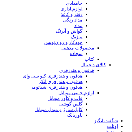
جامدادی
لوازم اداری
دفتر و کاغذ
مداد رنگی
مداد
گواش و آبرنگ
ماژیک
خودکار و روان‌نویس
محصولات مذهبی
سجاده
کتاب
کالای دیجیتال
هدفون و هندزفری
هدفون و هندزفری کیو سی وای
هدفون و هندزفری انکر
هدفون و هندزفری شیائومی
لوازم جانبی موبایل
قاب و کاور موبایل
گلس گوشی
کابل شارژ و مبدل موبایل
پاوربانک
شگفت انگیز
اوتلت
برند ها