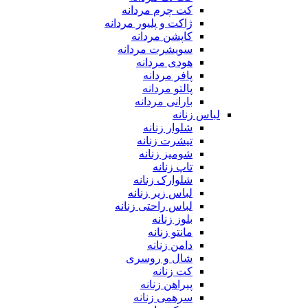
کت چرم مردانه
ژاکت و پلیور مردانه
کاپشن مردانه
سویشرت مردانه
هودی مردانه
پافر مردانه
پالتو مردانه
بارانی مردانه
لباس زنانه
شلوار زنانه
تیشرت زنانه
شومیز زنانه
تاپ زنانه
شلوارک زنانه
لباس زیر زنانه
لباس راحتی زنانه
بلوز زنانه
مانتو زنانه
دامن زنانه
شال و روسری
کت زنانه
پیراهن زنانه
سرهمی زنانه