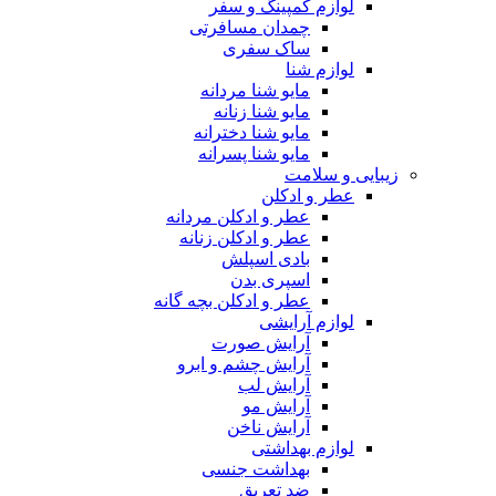
لوازم کمپینگ و سفر
چمدان مسافرتی
ساک سفری
لوازم شنا
مایو شنا مردانه
مایو شنا زنانه
مایو شنا دخترانه
مایو شنا پسرانه
زیبایی و سلامت
عطر و ادکلن
عطر و ادکلن مردانه
عطر و ادکلن زنانه
بادی اسپلش
اسپری بدن
عطر و ادکلن بچه گانه
لوازم آرایشی
آرایش صورت
آرایش چشم و ابرو
آرایش لب
آرایش مو
آرایش ناخن
لوازم بهداشتی
بهداشت جنسی
ضد تعریق