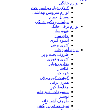
لوازم خانگی
کالای خواب و استراحت
لوازم سرویس بهداشتی
وسایل حمام
مبلمان و دکور خانگی
لوازم برقی خانگی
قهوه ساز
چای ساز
آبمیوه گیری
کتری برقی
لوازم آشپزخانه
ظروف پخت و پز
کتری و قوری
بخارپز، هواپز
غذاساز
خرد کن
گوشت کوب برقی
همزن برقی
مخلوط کن
منسوجات آشپزخانه
توستر
ظروف آشپزخانه
سبد، صافی و آبکش