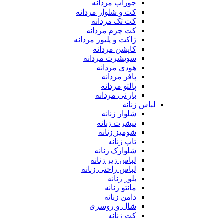
جوراب مردانه
کت و شلوار مردانه
کت تک مردانه
کت چرم مردانه
ژاکت و پلیور مردانه
کاپشن مردانه
سویشرت مردانه
هودی مردانه
پافر مردانه
پالتو مردانه
بارانی مردانه
لباس زنانه
شلوار زنانه
تیشرت زنانه
شومیز زنانه
تاپ زنانه
شلوارک زنانه
لباس زیر زنانه
لباس راحتی زنانه
بلوز زنانه
مانتو زنانه
دامن زنانه
شال و روسری
کت زنانه