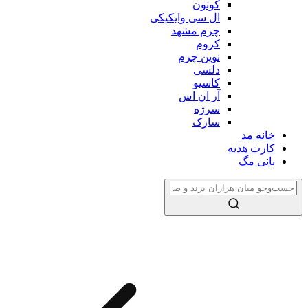
کوتون
ال سی وایکیکی
چرم مشهد
کروم
نوین چرم
دلسی
کاسیو
آر ان اس
سرژه
سارک
خانه مد
کارت هدیه
بانی مگ