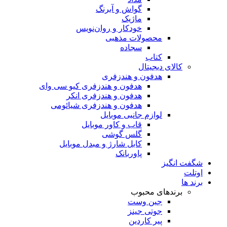
گواش و آبرنگ
ماژیک
خودکار و روان‌نویس
محصولات مذهبی
سجاده
کتاب
کالای دیجیتال
هدفون و هندزفری
هدفون و هندزفری کیو سی وای
هدفون و هندزفری انکر
هدفون و هندزفری شیائومی
لوازم جانبی موبایل
قاب و کاور موبایل
گلس گوشی
کابل شارژ و مبدل موبایل
پاوربانک
شگفت انگیز
اوتلت
برند ها
برندهای محبوب
جین وست
جوتی جینز
پیر کاردین