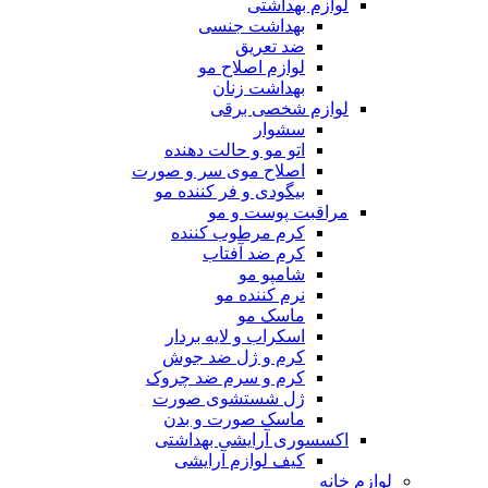
لوازم بهداشتی
بهداشت جنسی
ضد تعریق
لوازم اصلاح مو
بهداشت زنان
لوازم شخصی برقی
سشوار
اتو مو و حالت دهنده
اصلاح موی سر و صورت
بیگودی و فر کننده مو
مراقبت پوست و مو
کرم مرطوب کننده
کرم ضد آفتاب
شامپو مو
نرم کننده مو
ماسک مو
اسکراب و لایه بردار
کرم و ژل ضد جوش
کرم و سرم ضد چروک
ژل شستشوی صورت
ماسک صورت و بدن
اکسسوری آرایشی بهداشتی
کیف لوازم آرایشی
لوازم خانه