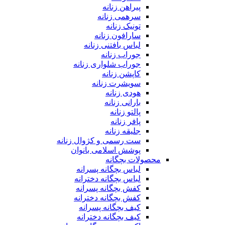
پیراهن زنانه
سرهمی زنانه
تونیک زنانه
سارافون زنانه
لباس بافتنی زنانه
جوراب زنانه
جوراب شلواری زنانه
کاپشن زنانه
سویشرت زنانه
هودی زنانه
بارانی زنانه
پالتو زنانه
پافر زنانه
جلیقه زنانه
ست رسمی و کژوال زنانه
پوشش اسلامی بانوان
محصولات بچگانه
لباس بچگانه پسرانه
لباس بچگانه دخترانه
کفش بچگانه پسرانه
کفش بچگانه دخترانه
کیف بچگانه پسرانه
کیف بچگانه دخترانه