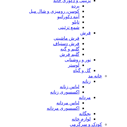
تزیینی و دکوری خانه
پرده
کوسن، رومیزی و شال مبل
آینه دکوراتیو
تابلو
شمع تزئینی
فرش
فرش ماشینی
فرش دستباف
گلیم و گبه
گلیم فرش
نور و روشنایی
لوستر
گل و گیاه
خانه مد
زنانه
لباس زنانه
اکسسوری زنانه
مردانه
لباس مردانه
اکسسوری مردانه
بچگانه
لوازم خانه
کودک و سرگرمی