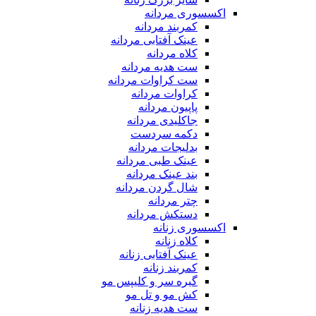
اکسسوری مردانه
کمربند مردانه
عینک آفتابی مردانه
کلاه مردانه
ست هدیه مردانه
ست کراوات مردانه
کراوات مردانه
پاپیون مردانه
جاکلیدی مردانه
دکمه سردست
بدلیجات مردانه
عینک طبی مردانه
بند عینک مردانه
شال گردن مردانه
چتر مردانه
دستکش مردانه
اکسسوری زنانه
کلاه زنانه
عینک آفتابی زنانه
کمربند زنانه
گیره سر و کلیپس مو
کش مو و تل مو
ست هدیه زنانه