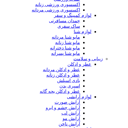
اکسسوری ورزشی زنانه
اکسسوری ورزشی مردانه
لوازم کمپینگ و سفر
چمدان مسافرتی
ساک سفری
لوازم شنا
مایو شنا مردانه
مایو شنا زنانه
مایو شنا دخترانه
مایو شنا پسرانه
زیبایی و سلامت
عطر و ادکلن
عطر و ادکلن مردانه
عطر و ادکلن زنانه
بادی اسپلش
اسپری بدن
عطر و ادکلن بچه گانه
لوازم آرایشی
آرایش صورت
آرایش چشم و ابرو
آرایش لب
آرایش مو
آرایش ناخن