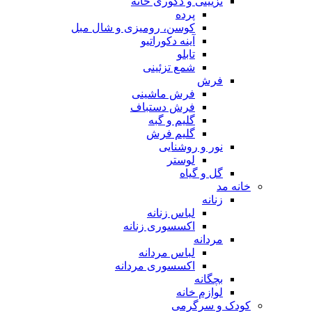
تزیینی و دکوری خانه
پرده
کوسن، رومیزی و شال مبل
آینه دکوراتیو
تابلو
شمع تزئینی
فرش
فرش ماشینی
فرش دستباف
گلیم و گبه
گلیم فرش
نور و روشنایی
لوستر
گل و گیاه
خانه مد
زنانه
لباس زنانه
اکسسوری زنانه
مردانه
لباس مردانه
اکسسوری مردانه
بچگانه
لوازم خانه
کودک و سرگرمی