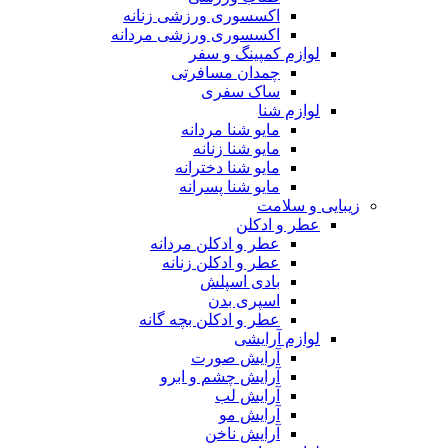
اکسسوری ورزشی زنانه
اکسسوری ورزشی مردانه
لوازم کمپینگ و سفر
چمدان مسافرتی
ساک سفری
لوازم شنا
مایو شنا مردانه
مایو شنا زنانه
مایو شنا دخترانه
مایو شنا پسرانه
زیبایی و سلامت
عطر و ادکلن
عطر و ادکلن مردانه
عطر و ادکلن زنانه
بادی اسپلش
اسپری بدن
عطر و ادکلن بچه گانه
لوازم آرایشی
آرایش صورت
آرایش چشم و ابرو
آرایش لب
آرایش مو
آرایش ناخن