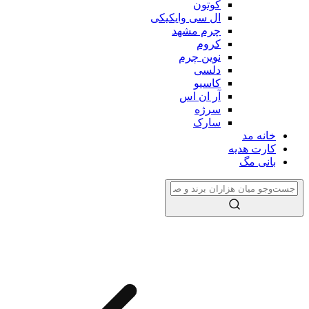
کوتون
ال سی وایکیکی
چرم مشهد
کروم
نوین چرم
دلسی
کاسیو
آر ان اس
سرژه
سارک
خانه مد
کارت هدیه
بانی مگ