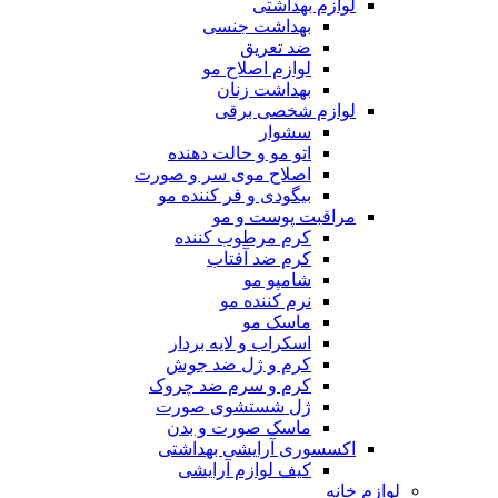
لوازم بهداشتی
بهداشت جنسی
ضد تعریق
لوازم اصلاح مو
بهداشت زنان
لوازم شخصی برقی
سشوار
اتو مو و حالت دهنده
اصلاح موی سر و صورت
بیگودی و فر کننده مو
مراقبت پوست و مو
کرم مرطوب کننده
کرم ضد آفتاب
شامپو مو
نرم کننده مو
ماسک مو
اسکراب و لایه بردار
کرم و ژل ضد جوش
کرم و سرم ضد چروک
ژل شستشوی صورت
ماسک صورت و بدن
اکسسوری آرایشی بهداشتی
کیف لوازم آرایشی
لوازم خانه