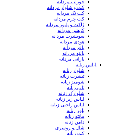
جوراب مردانه
کت و شلوار مردانه
کت تک مردانه
کت چرم مردانه
ژاکت و پلیور مردانه
کاپشن مردانه
سویشرت مردانه
هودی مردانه
پافر مردانه
پالتو مردانه
بارانی مردانه
لباس زنانه
شلوار زنانه
تیشرت زنانه
شومیز زنانه
تاپ زنانه
شلوارک زنانه
لباس زیر زنانه
لباس راحتی زنانه
بلوز زنانه
مانتو زنانه
دامن زنانه
شال و روسری
کت زنانه