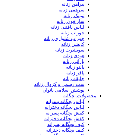
پیراهن زنانه
سرهمی زنانه
تونیک زنانه
سارافون زنانه
لباس بافتنی زنانه
جوراب زنانه
جوراب شلواری زنانه
کاپشن زنانه
سویشرت زنانه
هودی زنانه
بارانی زنانه
پالتو زنانه
پافر زنانه
جلیقه زنانه
ست رسمی و کژوال زنانه
پوشش اسلامی بانوان
محصولات بچگانه
لباس بچگانه پسرانه
لباس بچگانه دخترانه
کفش بچگانه پسرانه
کفش بچگانه دخترانه
کیف بچگانه پسرانه
کیف بچگانه دخترانه