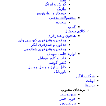
گواش و آبرنگ
ماژیک
خودکار و روان‌نویس
محصولات مذهبی
سجاده
کتاب
کالای دیجیتال
هدفون و هندزفری
هدفون و هندزفری کیو سی وای
هدفون و هندزفری انکر
هدفون و هندزفری شیائومی
لوازم جانبی موبایل
قاب و کاور موبایل
گلس گوشی
کابل شارژ و مبدل موبایل
پاوربانک
شگفت انگیز
اوتلت
برند ها
برندهای محبوب
جین وست
جوتی جینز
پیر کاردین