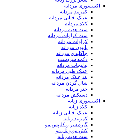
اکسسوری مردانه
کمربند مردانه
عینک آفتابی مردانه
کلاه مردانه
ست هدیه مردانه
ست کراوات مردانه
کراوات مردانه
پاپیون مردانه
جاکلیدی مردانه
دکمه سردست
بدلیجات مردانه
عینک طبی مردانه
بند عینک مردانه
شال گردن مردانه
چتر مردانه
دستکش مردانه
اکسسوری زنانه
کلاه زنانه
عینک آفتابی زنانه
کمربند زنانه
گیره سر و کلیپس مو
کش مو و تل مو
ست هدیه زنانه