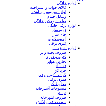
لوازم خانگی
کالای خواب و استراحت
لوازم سرویس بهداشتی
وسایل حمام
مبلمان و دکور خانگی
لوازم برقی خانگی
قهوه ساز
چای ساز
آبمیوه گیری
کتری برقی
لوازم آشپزخانه
ظروف پخت و پز
کتری و قوری
بخارپز، هواپز
غذاساز
خرد کن
گوشت کوب برقی
همزن برقی
مخلوط کن
منسوجات آشپزخانه
توستر
ظروف آشپزخانه
سبد، صافی و آبکش