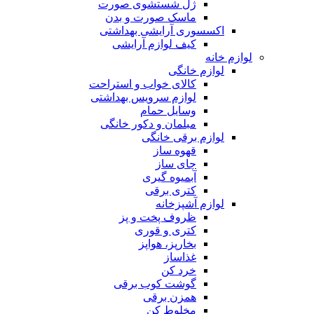
ژل شستشوی صورت
ماسک صورت و بدن
اکسسوری آرایشی بهداشتی
کیف لوازم آرایشی
لوازم خانه
لوازم خانگی
کالای خواب و استراحت
لوازم سرویس بهداشتی
وسایل حمام
مبلمان و دکور خانگی
لوازم برقی خانگی
قهوه ساز
چای ساز
آبمیوه گیری
کتری برقی
لوازم آشپزخانه
ظروف پخت و پز
کتری و قوری
بخارپز، هواپز
غذاساز
خرد کن
گوشت کوب برقی
همزن برقی
مخلوط کن