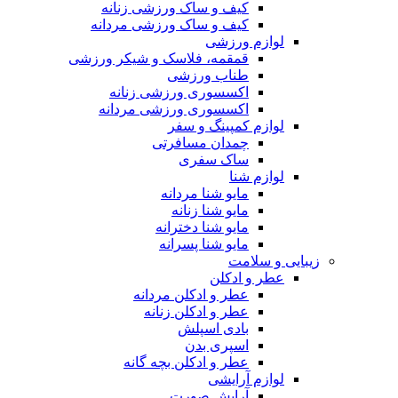
کیف و ساک ورزشی زنانه
کیف و ساک ورزشی مردانه
لوازم ورزشی
قمقمه، فلاسک و شیکر ورزشی
طناب ورزشی
اکسسوری ورزشی زنانه
اکسسوری ورزشی مردانه
لوازم کمپینگ و سفر
چمدان مسافرتی
ساک سفری
لوازم شنا
مایو شنا مردانه
مایو شنا زنانه
مایو شنا دخترانه
مایو شنا پسرانه
زیبایی و سلامت
عطر و ادکلن
عطر و ادکلن مردانه
عطر و ادکلن زنانه
بادی اسپلش
اسپری بدن
عطر و ادکلن بچه گانه
لوازم آرایشی
آرایش صورت