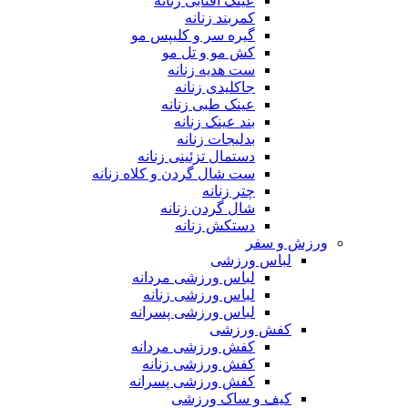
عینک آفتابی زنانه
کمربند زنانه
گیره سر و کلیپس مو
کش مو و تل مو
ست هدیه زنانه
جاکلیدی زنانه
عینک طبی زنانه
بند عینک زنانه
بدلیجات زنانه
دستمال تزئینی زنانه
ست شال گردن و کلاه زنانه
چتر زنانه
شال گردن زنانه
دستکش زنانه
ورزش و سفر
لباس ورزشی
لباس ورزشی مردانه
لباس ورزشی زنانه
لباس ورزشی پسرانه
کفش ورزشی
کفش ورزشی مردانه
کفش ورزشی زنانه
کفش ورزشی پسرانه
کیف و ساک ورزشی