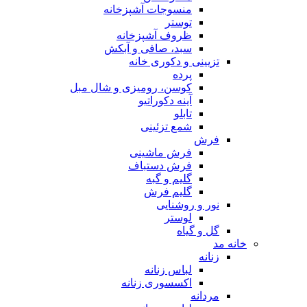
منسوجات آشپزخانه
توستر
ظروف آشپزخانه
سبد، صافی و آبکش
تزیینی و دکوری خانه
پرده
کوسن، رومیزی و شال مبل
آینه دکوراتیو
تابلو
شمع تزئینی
فرش
فرش ماشینی
فرش دستباف
گلیم و گبه
گلیم فرش
نور و روشنایی
لوستر
گل و گیاه
خانه مد
زنانه
لباس زنانه
اکسسوری زنانه
مردانه