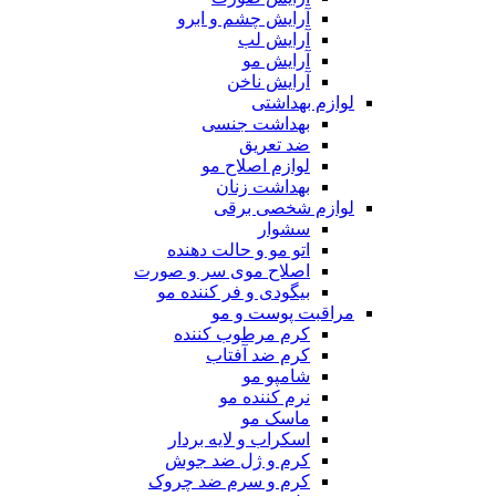
آرایش چشم و ابرو
آرایش لب
آرایش مو
آرایش ناخن
لوازم بهداشتی
بهداشت جنسی
ضد تعریق
لوازم اصلاح مو
بهداشت زنان
لوازم شخصی برقی
سشوار
اتو مو و حالت دهنده
اصلاح موی سر و صورت
بیگودی و فر کننده مو
مراقبت پوست و مو
کرم مرطوب کننده
کرم ضد آفتاب
شامپو مو
نرم کننده مو
ماسک مو
اسکراب و لایه بردار
کرم و ژل ضد جوش
کرم و سرم ضد چروک