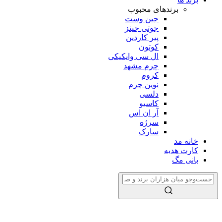
برندهای محبوب
جین وست
جوتی جینز
پیر کاردین
کوتون
ال سی وایکیکی
چرم مشهد
کروم
نوین چرم
دلسی
کاسیو
آر ان اس
سرژه
سارک
خانه مد
کارت هدیه
بانی مگ