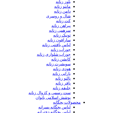
بلوز زنانه
مانتو زنانه
دامن زنانه
شال و روسری
کت زنانه
پیراهن زنانه
سرهمی زنانه
تونیک زنانه
سارافون زنانه
لباس بافتنی زنانه
جوراب زنانه
جوراب شلواری زنانه
کاپشن زنانه
سویشرت زنانه
هودی زنانه
بارانی زنانه
پالتو زنانه
پافر زنانه
جلیقه زنانه
ست رسمی و کژوال زنانه
پوشش اسلامی بانوان
محصولات بچگانه
لباس بچگانه پسرانه
لباس بچگانه دخترانه