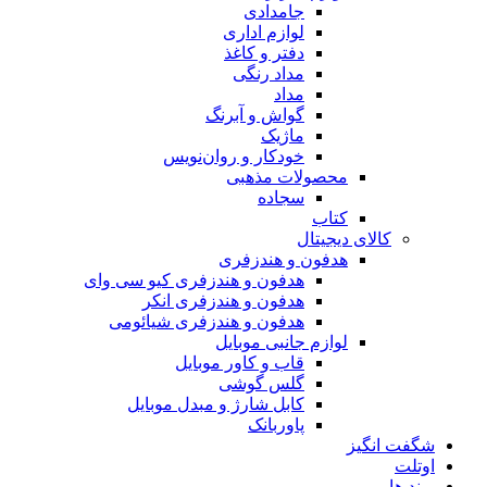
جامدادی
لوازم اداری
دفتر و کاغذ
مداد رنگی
مداد
گواش و آبرنگ
ماژیک
خودکار و روان‌نویس
محصولات مذهبی
سجاده
کتاب
کالای دیجیتال
هدفون و هندزفری
هدفون و هندزفری کیو سی وای
هدفون و هندزفری انکر
هدفون و هندزفری شیائومی
لوازم جانبی موبایل
قاب و کاور موبایل
گلس گوشی
کابل شارژ و مبدل موبایل
پاوربانک
شگفت انگیز
اوتلت
برند ها