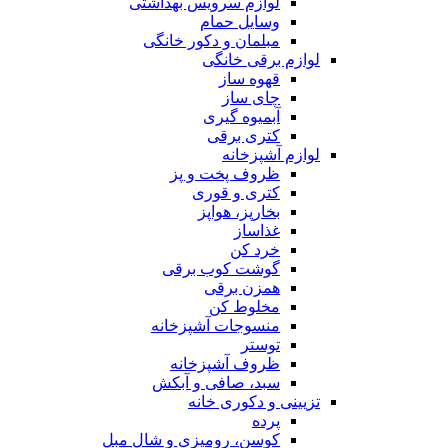
لوازم سرویس بهداشتی
وسایل حمام
مبلمان و دکور خانگی
لوازم برقی خانگی
قهوه ساز
چای ساز
آبمیوه گیری
کتری برقی
لوازم آشپزخانه
ظروف پخت و پز
کتری و قوری
بخارپز، هواپز
غذاساز
خرد کن
گوشت کوب برقی
همزن برقی
مخلوط کن
منسوجات آشپزخانه
توستر
ظروف آشپزخانه
سبد، صافی و آبکش
تزیینی و دکوری خانه
پرده
کوسن، رومیزی و شال مبل