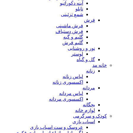
آینه دکوراتیو
تابلو
شمع تزئینی
فرش
فرش ماشینی
فرش دستباف
گلیم و گبه
گلیم فرش
نور و روشنایی
لوستر
گل و گیاه
خانه مد
زنانه
لباس زنانه
اکسسوری زنانه
مردانه
لباس مردانه
اکسسوری مردانه
بچگانه
لوازم خانه
کودک و سرگرمی
اسباب بازی
عروسک و ست اسباب بازی
لگو، پازل و انواع اسباب بازی فکری و