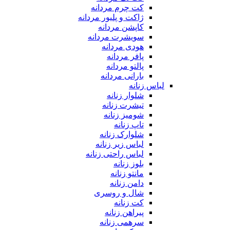
کت چرم مردانه
ژاکت و پلیور مردانه
کاپشن مردانه
سویشرت مردانه
هودی مردانه
پافر مردانه
پالتو مردانه
بارانی مردانه
لباس زنانه
شلوار زنانه
تیشرت زنانه
شومیز زنانه
تاپ زنانه
شلوارک زنانه
لباس زیر زنانه
لباس راحتی زنانه
بلوز زنانه
مانتو زنانه
دامن زنانه
شال و روسری
کت زنانه
پیراهن زنانه
سرهمی زنانه