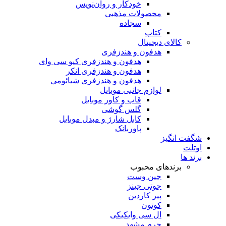
خودکار و روان‌نویس
محصولات مذهبی
سجاده
کتاب
کالای دیجیتال
هدفون و هندزفری
هدفون و هندزفری کیو سی وای
هدفون و هندزفری انکر
هدفون و هندزفری شیائومی
لوازم جانبی موبایل
قاب و کاور موبایل
گلس گوشی
کابل شارژ و مبدل موبایل
پاوربانک
شگفت انگیز
اوتلت
برند ها
برندهای محبوب
جین وست
جوتی جینز
پیر کاردین
کوتون
ال سی وایکیکی
چرم مشهد