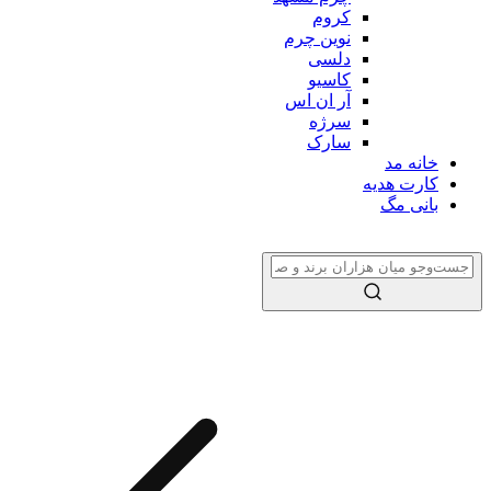
کروم
نوین چرم
دلسی
کاسیو
آر ان اس
سرژه
سارک
خانه مد
کارت هدیه
بانی مگ