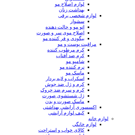
لوازم اصلاح مو
بهداشت زنان
لوازم شخصی برقی
سشوار
اتو مو و حالت دهنده
اصلاح موی سر و صورت
بیگودی و فر کننده مو
مراقبت پوست و مو
کرم مرطوب کننده
کرم ضد آفتاب
شامپو مو
نرم کننده مو
ماسک مو
اسکراب و لایه بردار
کرم و ژل ضد جوش
کرم و سرم ضد چروک
ژل شستشوی صورت
ماسک صورت و بدن
اکسسوری آرایشی بهداشتی
کیف لوازم آرایشی
لوازم خانه
لوازم خانگی
کالای خواب و استراحت