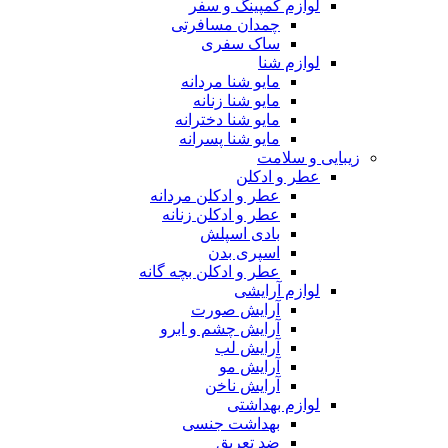
لوازم کمپینگ و سفر
چمدان مسافرتی
ساک سفری
لوازم شنا
مایو شنا مردانه
مایو شنا زنانه
مایو شنا دخترانه
مایو شنا پسرانه
زیبایی و سلامت
عطر و ادکلن
عطر و ادکلن مردانه
عطر و ادکلن زنانه
بادی اسپلش
اسپری بدن
عطر و ادکلن بچه گانه
لوازم آرایشی
آرایش صورت
آرایش چشم و ابرو
آرایش لب
آرایش مو
آرایش ناخن
لوازم بهداشتی
بهداشت جنسی
ضد تعریق