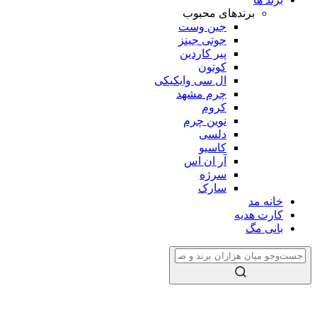
برندهای محبوب
جین وست
جوتی جینز
پیر کاردین
کوتون
ال سی وایکیکی
چرم مشهد
کروم
نوین چرم
دلسی
کاسیو
آر ان اس
سرژه
سارک
خانه مد
کارت هدیه
بانی مگ