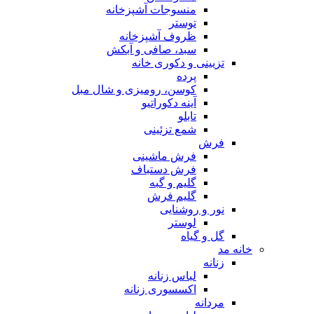
منسوجات آشپزخانه
توستر
ظروف آشپزخانه
سبد، صافی و آبکش
تزیینی و دکوری خانه
پرده
کوسن، رومیزی و شال مبل
آینه دکوراتیو
تابلو
شمع تزئینی
فرش
فرش ماشینی
فرش دستباف
گلیم و گبه
گلیم فرش
نور و روشنایی
لوستر
گل و گیاه
خانه مد
زنانه
لباس زنانه
اکسسوری زنانه
مردانه