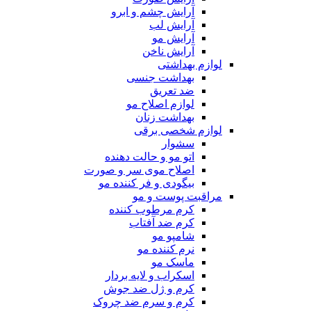
آرایش چشم و ابرو
آرایش لب
آرایش مو
آرایش ناخن
لوازم بهداشتی
بهداشت جنسی
ضد تعریق
لوازم اصلاح مو
بهداشت زنان
لوازم شخصی برقی
سشوار
اتو مو و حالت دهنده
اصلاح موی سر و صورت
بیگودی و فر کننده مو
مراقبت پوست و مو
کرم مرطوب کننده
کرم ضد آفتاب
شامپو مو
نرم کننده مو
ماسک مو
اسکراب و لایه بردار
کرم و ژل ضد جوش
کرم و سرم ضد چروک