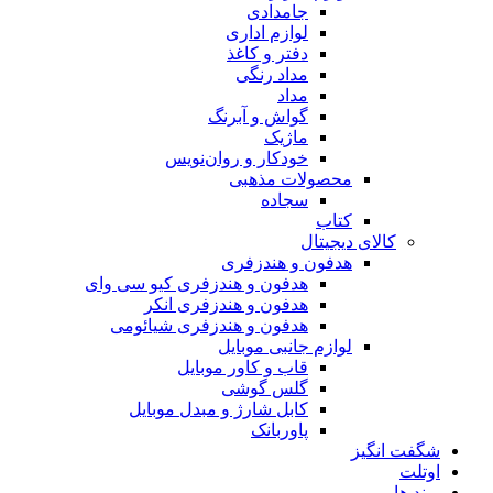
جامدادی
لوازم اداری
دفتر و کاغذ
مداد رنگی
مداد
گواش و آبرنگ
ماژیک
خودکار و روان‌نویس
محصولات مذهبی
سجاده
کتاب
کالای دیجیتال
هدفون و هندزفری
هدفون و هندزفری کیو سی وای
هدفون و هندزفری انکر
هدفون و هندزفری شیائومی
لوازم جانبی موبایل
قاب و کاور موبایل
گلس گوشی
کابل شارژ و مبدل موبایل
پاوربانک
شگفت انگیز
اوتلت
برند ها