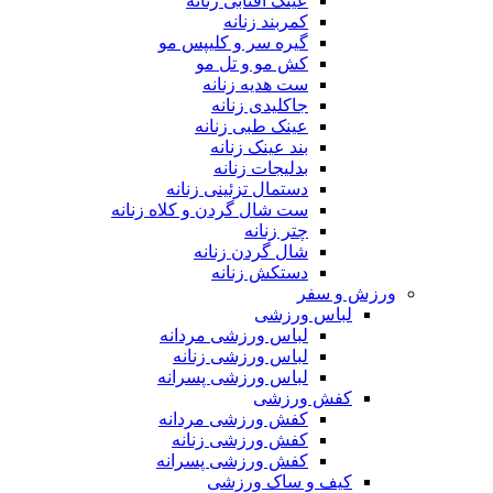
عینک آفتابی زنانه
کمربند زنانه
گیره سر و کلیپس مو
کش مو و تل مو
ست هدیه زنانه
جاکلیدی زنانه
عینک طبی زنانه
بند عینک زنانه
بدلیجات زنانه
دستمال تزئینی زنانه
ست شال گردن و کلاه زنانه
چتر زنانه
شال گردن زنانه
دستکش زنانه
ورزش و سفر
لباس ورزشی
لباس ورزشی مردانه
لباس ورزشی زنانه
لباس ورزشی پسرانه
کفش ورزشی
کفش ورزشی مردانه
کفش ورزشی زنانه
کفش ورزشی پسرانه
کیف و ساک ورزشی