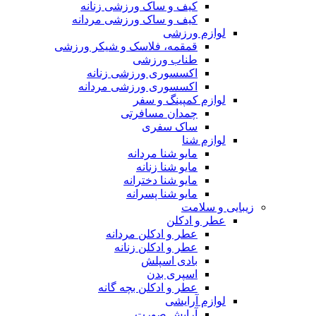
کیف و ساک ورزشی زنانه
کیف و ساک ورزشی مردانه
لوازم ورزشی
قمقمه، فلاسک و شیکر ورزشی
طناب ورزشی
اکسسوری ورزشی زنانه
اکسسوری ورزشی مردانه
لوازم کمپینگ و سفر
چمدان مسافرتی
ساک سفری
لوازم شنا
مایو شنا مردانه
مایو شنا زنانه
مایو شنا دخترانه
مایو شنا پسرانه
زیبایی و سلامت
عطر و ادکلن
عطر و ادکلن مردانه
عطر و ادکلن زنانه
بادی اسپلش
اسپری بدن
عطر و ادکلن بچه گانه
لوازم آرایشی
آرایش صورت