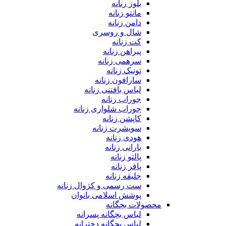
بلوز زنانه
مانتو زنانه
دامن زنانه
شال و روسری
کت زنانه
پیراهن زنانه
سرهمی زنانه
تونیک زنانه
سارافون زنانه
لباس بافتنی زنانه
جوراب زنانه
جوراب شلواری زنانه
کاپشن زنانه
سویشرت زنانه
هودی زنانه
بارانی زنانه
پالتو زنانه
پافر زنانه
جلیقه زنانه
ست رسمی و کژوال زنانه
پوشش اسلامی بانوان
محصولات بچگانه
لباس بچگانه پسرانه
لباس بچگانه دخترانه