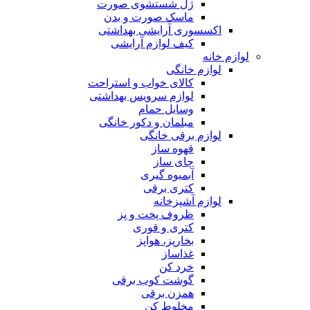
ژل شستشوی صورت
ماسک صورت و بدن
اکسسوری آرایشی بهداشتی
کیف لوازم آرایشی
لوازم خانه
لوازم خانگی
کالای خواب و استراحت
لوازم سرویس بهداشتی
وسایل حمام
مبلمان و دکور خانگی
لوازم برقی خانگی
قهوه ساز
چای ساز
آبمیوه گیری
کتری برقی
لوازم آشپزخانه
ظروف پخت و پز
کتری و قوری
بخارپز، هواپز
غذاساز
خرد کن
گوشت کوب برقی
همزن برقی
مخلوط کن