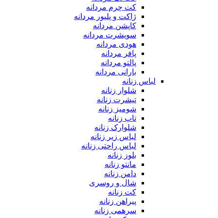
کت چرم مردانه
ژاکت و پلیور مردانه
کاپشن مردانه
سویشرت مردانه
هودی مردانه
پافر مردانه
پالتو مردانه
بارانی مردانه
لباس زنانه
شلوار زنانه
تیشرت زنانه
شومیز زنانه
تاپ زنانه
شلوارک زنانه
لباس زیر زنانه
لباس راحتی زنانه
بلوز زنانه
مانتو زنانه
دامن زنانه
شال و روسری
کت زنانه
پیراهن زنانه
سرهمی زنانه