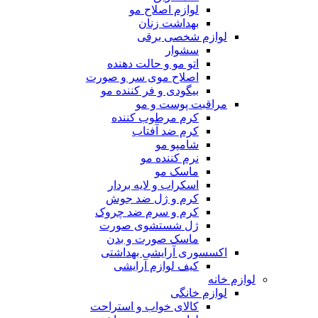
لوازم اصلاح مو
بهداشت زنان
لوازم شخصی برقی
سشوار
اتو مو و حالت دهنده
اصلاح موی سر و صورت
بیگودی و فر کننده مو
مراقبت پوست و مو
کرم مرطوب کننده
کرم ضد آفتاب
شامپو مو
نرم کننده مو
ماسک مو
اسکراب و لایه بردار
کرم و ژل ضد جوش
کرم و سرم ضد چروک
ژل شستشوی صورت
ماسک صورت و بدن
اکسسوری آرایشی بهداشتی
کیف لوازم آرایشی
لوازم خانه
لوازم خانگی
کالای خواب و استراحت