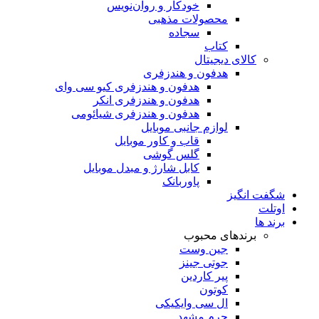
خودکار و روان‌نویس
محصولات مذهبی
سجاده
کتاب
کالای دیجیتال
هدفون و هندزفری
هدفون و هندزفری کیو سی وای
هدفون و هندزفری انکر
هدفون و هندزفری شیائومی
لوازم جانبی موبایل
قاب و کاور موبایل
گلس گوشی
کابل شارژ و مبدل موبایل
پاوربانک
شگفت انگیز
اوتلت
برند ها
برندهای محبوب
جین وست
جوتی جینز
پیر کاردین
کوتون
ال سی وایکیکی
چرم مشهد