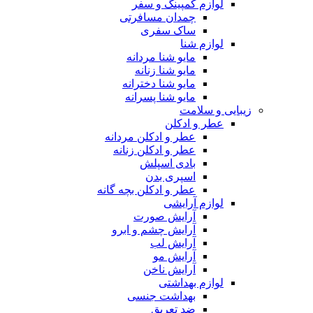
لوازم کمپینگ و سفر
چمدان مسافرتی
ساک سفری
لوازم شنا
مایو شنا مردانه
مایو شنا زنانه
مایو شنا دخترانه
مایو شنا پسرانه
زیبایی و سلامت
عطر و ادکلن
عطر و ادکلن مردانه
عطر و ادکلن زنانه
بادی اسپلش
اسپری بدن
عطر و ادکلن بچه گانه
لوازم آرایشی
آرایش صورت
آرایش چشم و ابرو
آرایش لب
آرایش مو
آرایش ناخن
لوازم بهداشتی
بهداشت جنسی
ضد تعریق