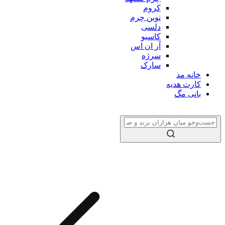
کروم
نوین چرم
دلسی
کاسیو
آر ان اس
سرژه
سارک
خانه مد
کارت هدیه
بانی مگ