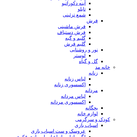
آینه دکوراتیو
تابلو
شمع تزئینی
فرش
فرش ماشینی
فرش دستباف
گلیم و گبه
گلیم فرش
نور و روشنایی
لوستر
گل و گیاه
خانه مد
زنانه
لباس زنانه
اکسسوری زنانه
مردانه
لباس مردانه
اکسسوری مردانه
بچگانه
لوازم خانه
کودک و سرگرمی
اسباب بازی
عروسک و ست اسباب بازی
لگو، پازل و انواع اسباب بازی فکری و