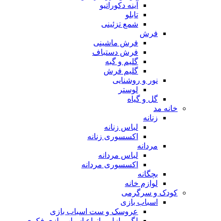
آینه دکوراتیو
تابلو
شمع تزئینی
فرش
فرش ماشینی
فرش دستباف
گلیم و گبه
گلیم فرش
نور و روشنایی
لوستر
گل و گیاه
خانه مد
زنانه
لباس زنانه
اکسسوری زنانه
مردانه
لباس مردانه
اکسسوری مردانه
بچگانه
لوازم خانه
کودک و سرگرمی
اسباب بازی
عروسک و ست اسباب بازی
لگو، پازل و انواع اسباب بازی فکری و