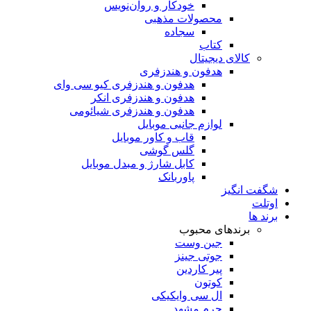
خودکار و روان‌نویس
محصولات مذهبی
سجاده
کتاب
کالای دیجیتال
هدفون و هندزفری
هدفون و هندزفری کیو سی وای
هدفون و هندزفری انکر
هدفون و هندزفری شیائومی
لوازم جانبی موبایل
قاب و کاور موبایل
گلس گوشی
کابل شارژ و مبدل موبایل
پاوربانک
شگفت انگیز
اوتلت
برند ها
برندهای محبوب
جین وست
جوتی جینز
پیر کاردین
کوتون
ال سی وایکیکی
چرم مشهد