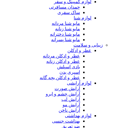
لوازم کمپینگ و سفر
چمدان مسافرتی
ساک سفری
لوازم شنا
مایو شنا مردانه
مایو شنا زنانه
مایو شنا دخترانه
مایو شنا پسرانه
زیبایی و سلامت
عطر و ادکلن
عطر و ادکلن مردانه
عطر و ادکلن زنانه
بادی اسپلش
اسپری بدن
عطر و ادکلن بچه گانه
لوازم آرایشی
آرایش صورت
آرایش چشم و ابرو
آرایش لب
آرایش مو
آرایش ناخن
لوازم بهداشتی
بهداشت جنسی
ضد تعریق