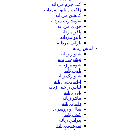
کت چرم مردانه
ژاکت و پلیور مردانه
کاپشن مردانه
سویشرت مردانه
هودی مردانه
پافر مردانه
پالتو مردانه
بارانی مردانه
لباس زنانه
شلوار زنانه
تیشرت زنانه
شومیز زنانه
تاپ زنانه
شلوارک زنانه
لباس زیر زنانه
لباس راحتی زنانه
بلوز زنانه
مانتو زنانه
دامن زنانه
شال و روسری
کت زنانه
پیراهن زنانه
سرهمی زنانه