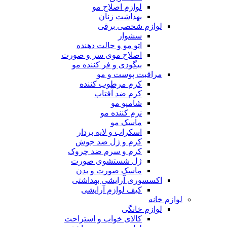
لوازم اصلاح مو
بهداشت زنان
لوازم شخصی برقی
سشوار
اتو مو و حالت دهنده
اصلاح موی سر و صورت
بیگودی و فر کننده مو
مراقبت پوست و مو
کرم مرطوب کننده
کرم ضد آفتاب
شامپو مو
نرم کننده مو
ماسک مو
اسکراب و لایه بردار
کرم و ژل ضد جوش
کرم و سرم ضد چروک
ژل شستشوی صورت
ماسک صورت و بدن
اکسسوری آرایشی بهداشتی
کیف لوازم آرایشی
لوازم خانه
لوازم خانگی
کالای خواب و استراحت