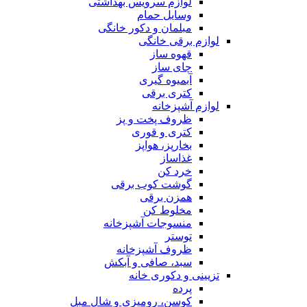
لوازم سرویس بهداشتی
وسایل حمام
مبلمان و دکور خانگی
لوازم برقی خانگی
قهوه ساز
چای ساز
آبمیوه گیری
کتری برقی
لوازم آشپزخانه
ظروف پخت و پز
کتری و قوری
بخارپز، هواپز
غذاساز
خرد کن
گوشت کوب برقی
همزن برقی
مخلوط کن
منسوجات آشپزخانه
توستر
ظروف آشپزخانه
سبد، صافی و آبکش
تزیینی و دکوری خانه
پرده
کوسن، رومیزی و شال مبل