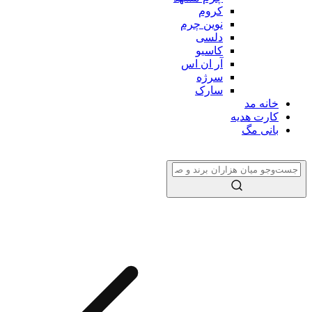
کروم
نوین چرم
دلسی
کاسیو
آر ان اس
سرژه
سارک
خانه مد
کارت هدیه
بانی مگ