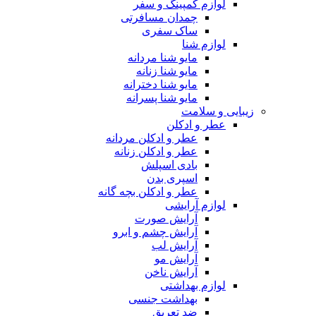
لوازم کمپینگ و سفر
چمدان مسافرتی
ساک سفری
لوازم شنا
مایو شنا مردانه
مایو شنا زنانه
مایو شنا دخترانه
مایو شنا پسرانه
زیبایی و سلامت
عطر و ادکلن
عطر و ادکلن مردانه
عطر و ادکلن زنانه
بادی اسپلش
اسپری بدن
عطر و ادکلن بچه گانه
لوازم آرایشی
آرایش صورت
آرایش چشم و ابرو
آرایش لب
آرایش مو
آرایش ناخن
لوازم بهداشتی
بهداشت جنسی
ضد تعریق