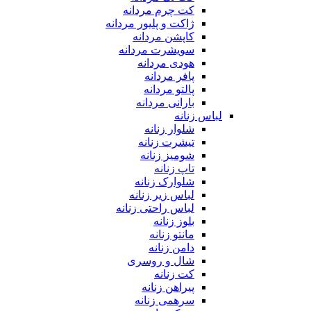
کت چرم مردانه
ژاکت و پلیور مردانه
کاپشن مردانه
سویشرت مردانه
هودی مردانه
پافر مردانه
پالتو مردانه
بارانی مردانه
لباس زنانه
شلوار زنانه
تیشرت زنانه
شومیز زنانه
تاپ زنانه
شلوارک زنانه
لباس زیر زنانه
لباس راحتی زنانه
بلوز زنانه
مانتو زنانه
دامن زنانه
شال و روسری
کت زنانه
پیراهن زنانه
سرهمی زنانه