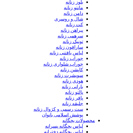
بلوز زنانه
مانتو زنانه
دامن زنانه
شال و روسری
کت زنانه
پیراهن زنانه
سرهمی زنانه
تونیک زنانه
سارافون زنانه
لباس بافتنی زنانه
جوراب زنانه
جوراب شلواری زنانه
کاپشن زنانه
سویشرت زنانه
هودی زنانه
بارانی زنانه
پالتو زنانه
پافر زنانه
جلیقه زنانه
ست رسمی و کژوال زنانه
پوشش اسلامی بانوان
محصولات بچگانه
لباس بچگانه پسرانه
لباس بچگانه دخترانه