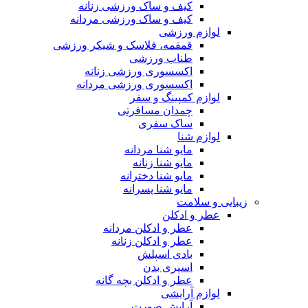
کیف و ساک ورزشی زنانه
کیف و ساک ورزشی مردانه
لوازم ورزشی
قمقمه، فلاسک و شیکر ورزشی
طناب ورزشی
اکسسوری ورزشی زنانه
اکسسوری ورزشی مردانه
لوازم کمپینگ و سفر
چمدان مسافرتی
ساک سفری
لوازم شنا
مایو شنا مردانه
مایو شنا زنانه
مایو شنا دخترانه
مایو شنا پسرانه
زیبایی و سلامت
عطر و ادکلن
عطر و ادکلن مردانه
عطر و ادکلن زنانه
بادی اسپلش
اسپری بدن
عطر و ادکلن بچه گانه
لوازم آرایشی
آرایش صورت