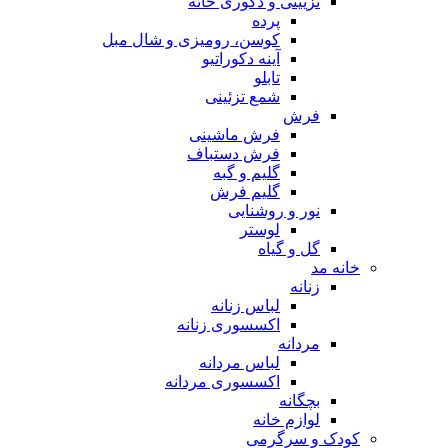
تزیینی و دکوری خانه
پرده
کوسن، رومیزی و شال مبل
آینه دکوراتیو
تابلو
شمع تزئینی
فرش
فرش ماشینی
فرش دستباف
گلیم و گبه
گلیم فرش
نور و روشنایی
لوستر
گل و گیاه
خانه مد
زنانه
لباس زنانه
اکسسوری زنانه
مردانه
لباس مردانه
اکسسوری مردانه
بچگانه
لوازم خانه
کودک و سرگرمی