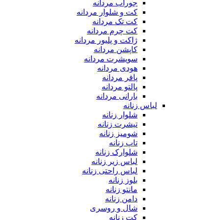
جوراب مردانه
کت و شلوار مردانه
کت تک مردانه
کت چرم مردانه
ژاکت و پلیور مردانه
کاپشن مردانه
سویشرت مردانه
هودی مردانه
پافر مردانه
پالتو مردانه
بارانی مردانه
لباس زنانه
شلوار زنانه
تیشرت زنانه
شومیز زنانه
تاپ زنانه
شلوارک زنانه
لباس زیر زنانه
لباس راحتی زنانه
بلوز زنانه
مانتو زنانه
دامن زنانه
شال و روسری
کت زنانه