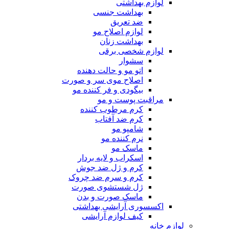
لوازم بهداشتی
بهداشت جنسی
ضد تعریق
لوازم اصلاح مو
بهداشت زنان
لوازم شخصی برقی
سشوار
اتو مو و حالت دهنده
اصلاح موی سر و صورت
بیگودی و فر کننده مو
مراقبت پوست و مو
کرم مرطوب کننده
کرم ضد آفتاب
شامپو مو
نرم کننده مو
ماسک مو
اسکراب و لایه بردار
کرم و ژل ضد جوش
کرم و سرم ضد چروک
ژل شستشوی صورت
ماسک صورت و بدن
اکسسوری آرایشی بهداشتی
کیف لوازم آرایشی
لوازم خانه