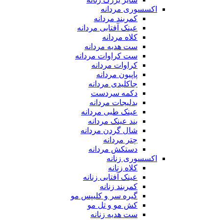
اکسسوری مردانه
کمربند مردانه
عینک آفتابی مردانه
کلاه مردانه
ست هدیه مردانه
ست کراوات مردانه
کراوات مردانه
پاپیون مردانه
جاکلیدی مردانه
دکمه سردست
بدلیجات مردانه
عینک طبی مردانه
بند عینک مردانه
شال گردن مردانه
چتر مردانه
دستکش مردانه
اکسسوری زنانه
کلاه زنانه
عینک آفتابی زنانه
کمربند زنانه
گیره سر و کلیپس مو
کش مو و تل مو
ست هدیه زنانه