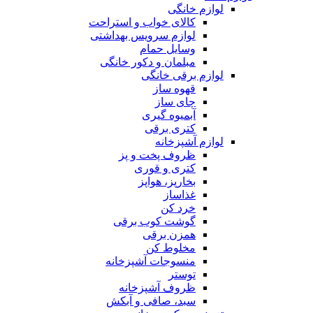
لوازم خانگی
کالای خواب و استراحت
لوازم سرویس بهداشتی
وسایل حمام
مبلمان و دکور خانگی
لوازم برقی خانگی
قهوه ساز
چای ساز
آبمیوه گیری
کتری برقی
لوازم آشپزخانه
ظروف پخت و پز
کتری و قوری
بخارپز، هواپز
غذاساز
خرد کن
گوشت کوب برقی
همزن برقی
مخلوط کن
منسوجات آشپزخانه
توستر
ظروف آشپزخانه
سبد، صافی و آبکش