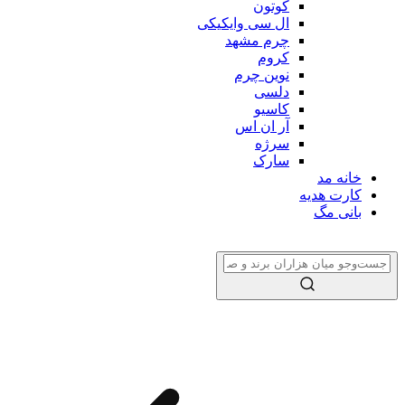
کوتون
ال سی وایکیکی
چرم مشهد
کروم
نوین چرم
دلسی
کاسیو
آر ان اس
سرژه
سارک
خانه مد
کارت هدیه
بانی مگ