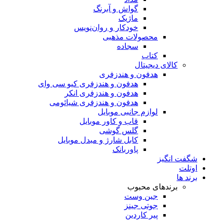
گواش و آبرنگ
ماژیک
خودکار و روان‌نویس
محصولات مذهبی
سجاده
کتاب
کالای دیجیتال
هدفون و هندزفری
هدفون و هندزفری کیو سی وای
هدفون و هندزفری انکر
هدفون و هندزفری شیائومی
لوازم جانبی موبایل
قاب و کاور موبایل
گلس گوشی
کابل شارژ و مبدل موبایل
پاوربانک
شگفت انگیز
اوتلت
برند ها
برندهای محبوب
جین وست
جوتی جینز
پیر کاردین