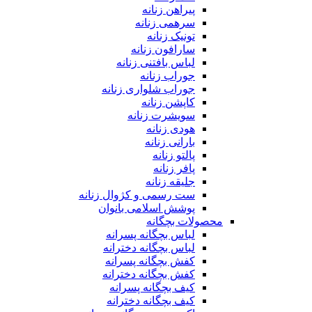
پیراهن زنانه
سرهمی زنانه
تونیک زنانه
سارافون زنانه
لباس بافتنی زنانه
جوراب زنانه
جوراب شلواری زنانه
کاپشن زنانه
سویشرت زنانه
هودی زنانه
بارانی زنانه
پالتو زنانه
پافر زنانه
جلیقه زنانه
ست رسمی و کژوال زنانه
پوشش اسلامی بانوان
محصولات بچگانه
لباس بچگانه پسرانه
لباس بچگانه دخترانه
کفش بچگانه پسرانه
کفش بچگانه دخترانه
کیف بچگانه پسرانه
کیف بچگانه دخترانه