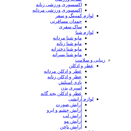
اکسسوری ورزشی زنانه
اکسسوری ورزشی مردانه
لوازم کمپینگ و سفر
چمدان مسافرتی
ساک سفری
لوازم شنا
مایو شنا مردانه
مایو شنا زنانه
مایو شنا دخترانه
مایو شنا پسرانه
زیبایی و سلامت
عطر و ادکلن
عطر و ادکلن مردانه
عطر و ادکلن زنانه
بادی اسپلش
اسپری بدن
عطر و ادکلن بچه گانه
لوازم آرایشی
آرایش صورت
آرایش چشم و ابرو
آرایش لب
آرایش مو
آرایش ناخن