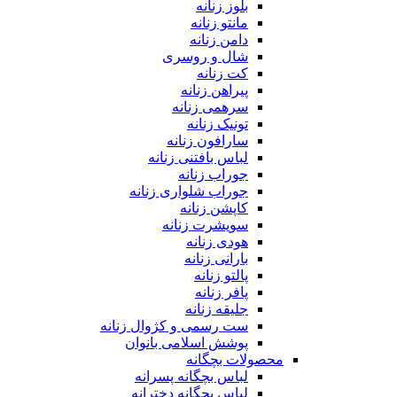
بلوز زنانه
مانتو زنانه
دامن زنانه
شال و روسری
کت زنانه
پیراهن زنانه
سرهمی زنانه
تونیک زنانه
سارافون زنانه
لباس بافتنی زنانه
جوراب زنانه
جوراب شلواری زنانه
کاپشن زنانه
سویشرت زنانه
هودی زنانه
بارانی زنانه
پالتو زنانه
پافر زنانه
جلیقه زنانه
ست رسمی و کژوال زنانه
پوشش اسلامی بانوان
محصولات بچگانه
لباس بچگانه پسرانه
لباس بچگانه دخترانه