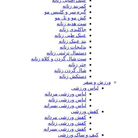
عینک آفتابی زنانه
کمربند زنانه
گیره سر و کلیپس مو
کش مو و تل مو
ست هدیه زنانه
جاکلیدی زنانه
عینک طبی زنانه
بند عینک زنانه
بدلیجات زنانه
دستمال تزئینی زنانه
ست شال گردن و کلاه زنانه
چتر زنانه
شال گردن زنانه
دستکش زنانه
ورزش و سفر
لباس ورزشی
لباس ورزشی مردانه
لباس ورزشی زنانه
لباس ورزشی پسرانه
کفش ورزشی
کفش ورزشی مردانه
کفش ورزشی زنانه
کفش ورزشی پسرانه
کیف و ساک ورزشی