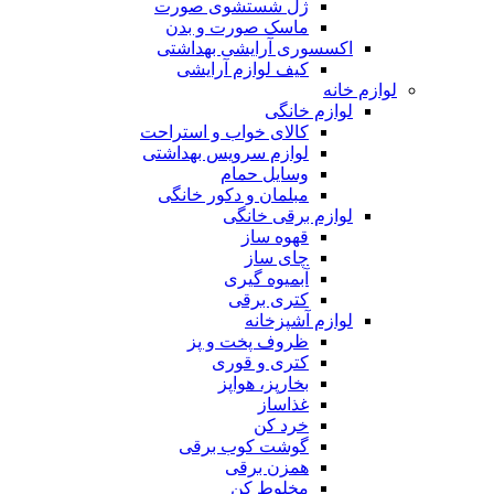
ژل شستشوی صورت
ماسک صورت و بدن
اکسسوری آرایشی بهداشتی
کیف لوازم آرایشی
لوازم خانه
لوازم خانگی
کالای خواب و استراحت
لوازم سرویس بهداشتی
وسایل حمام
مبلمان و دکور خانگی
لوازم برقی خانگی
قهوه ساز
چای ساز
آبمیوه گیری
کتری برقی
لوازم آشپزخانه
ظروف پخت و پز
کتری و قوری
بخارپز، هواپز
غذاساز
خرد کن
گوشت کوب برقی
همزن برقی
مخلوط کن