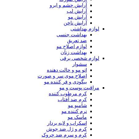
آرایش چشم و ابرو
آرایش لب
آرایش مو
آرایش ناخن
لوازم بهداشتی
بهداشت جنسی
ضد تعریق
لوازم اصلاح مو
بهداشت زنان
لوازم شخصی برقی
سشوار
اتو مو و حالت دهنده
اصلاح موی سر و صورت
بیگودی و فر کننده مو
مراقبت پوست و مو
کرم مرطوب کننده
کرم ضد آفتاب
شامپو مو
نرم کننده مو
ماسک مو
اسکراب و لایه بردار
کرم و ژل ضد جوش
کرم و سرم ضد چروک