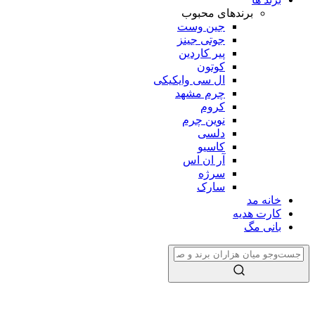
برندهای محبوب
جین وست
جوتی جینز
پیر کاردین
کوتون
ال سی وایکیکی
چرم مشهد
کروم
نوین چرم
دلسی
کاسیو
آر ان اس
سرژه
سارک
خانه مد
کارت هدیه
بانی مگ