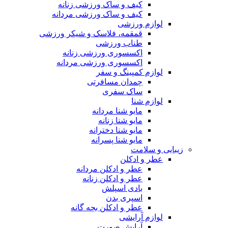
کیف و ساک ورزشی زنانه
کیف و ساک ورزشی مردانه
لوازم ورزشی
قمقمه، فلاسک و شیکر ورزشی
طناب ورزشی
اکسسوری ورزشی زنانه
اکسسوری ورزشی مردانه
لوازم کمپینگ و سفر
چمدان مسافرتی
ساک سفری
لوازم شنا
مایو شنا مردانه
مایو شنا زنانه
مایو شنا دخترانه
مایو شنا پسرانه
زیبایی و سلامت
عطر و ادکلن
عطر و ادکلن مردانه
عطر و ادکلن زنانه
بادی اسپلش
اسپری بدن
عطر و ادکلن بچه گانه
لوازم آرایشی
آرایش صورت