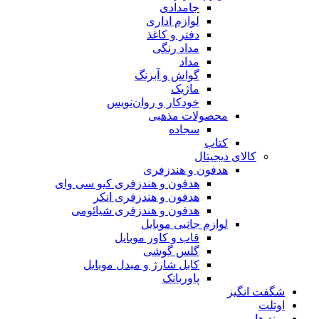
جامدادی
لوازم اداری
دفتر و کاغذ
مداد رنگی
مداد
گواش و آبرنگ
ماژیک
خودکار و روان‌نویس
محصولات مذهبی
سجاده
کتاب
کالای دیجیتال
هدفون و هندزفری
هدفون و هندزفری کیو سی وای
هدفون و هندزفری انکر
هدفون و هندزفری شیائومی
لوازم جانبی موبایل
قاب و کاور موبایل
گلس گوشی
کابل شارژ و مبدل موبایل
پاوربانک
شگفت انگیز
اوتلت
برند ها