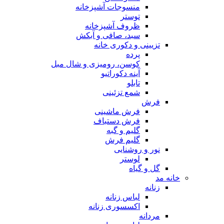
منسوجات آشپزخانه
توستر
ظروف آشپزخانه
سبد، صافی و آبکش
تزیینی و دکوری خانه
پرده
کوسن، رومیزی و شال مبل
آینه دکوراتیو
تابلو
شمع تزئینی
فرش
فرش ماشینی
فرش دستباف
گلیم و گبه
گلیم فرش
نور و روشنایی
لوستر
گل و گیاه
خانه مد
زنانه
لباس زنانه
اکسسوری زنانه
مردانه