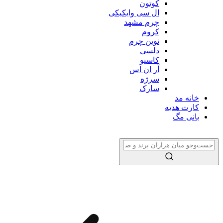
کوتون
ال سی وایکیکی
چرم مشهد
کروم
نوین چرم
دلسی
کاسیو
آر ان اس
سرژه
سارک
خانه مد
کارت هدیه
بانی مگ