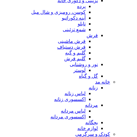
تزیینی و دکوری خانه
پرده
کوسن، رومیزی و شال مبل
آینه دکوراتیو
تابلو
شمع تزئینی
فرش
فرش ماشینی
فرش دستباف
گلیم و گبه
گلیم فرش
نور و روشنایی
لوستر
گل و گیاه
خانه مد
زنانه
لباس زنانه
اکسسوری زنانه
مردانه
لباس مردانه
اکسسوری مردانه
بچگانه
لوازم خانه
کودک و سرگرمی