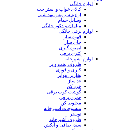
لوازم خانگی
کالای خواب و استراحت
لوازم سرویس بهداشتی
وسایل حمام
مبلمان و دکور خانگی
لوازم برقی خانگی
قهوه ساز
چای ساز
آبمیوه گیری
کتری برقی
لوازم آشپزخانه
ظروف پخت و پز
کتری و قوری
بخارپز، هواپز
غذاساز
خرد کن
گوشت کوب برقی
همزن برقی
مخلوط کن
منسوجات آشپزخانه
توستر
ظروف آشپزخانه
سبد، صافی و آبکش