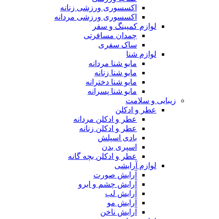
اکسسوری ورزشی زنانه
اکسسوری ورزشی مردانه
لوازم کمپینگ و سفر
چمدان مسافرتی
ساک سفری
لوازم شنا
مایو شنا مردانه
مایو شنا زنانه
مایو شنا دخترانه
مایو شنا پسرانه
زیبایی و سلامت
عطر و ادکلن
عطر و ادکلن مردانه
عطر و ادکلن زنانه
بادی اسپلش
اسپری بدن
عطر و ادکلن بچه گانه
لوازم آرایشی
آرایش صورت
آرایش چشم و ابرو
آرایش لب
آرایش مو
آرایش ناخن