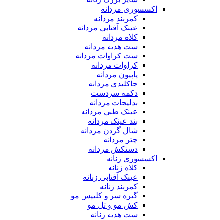
اکسسوری مردانه
کمربند مردانه
عینک آفتابی مردانه
کلاه مردانه
ست هدیه مردانه
ست کراوات مردانه
کراوات مردانه
پاپیون مردانه
جاکلیدی مردانه
دکمه سردست
بدلیجات مردانه
عینک طبی مردانه
بند عینک مردانه
شال گردن مردانه
چتر مردانه
دستکش مردانه
اکسسوری زنانه
کلاه زنانه
عینک آفتابی زنانه
کمربند زنانه
گیره سر و کلیپس مو
کش مو و تل مو
ست هدیه زنانه