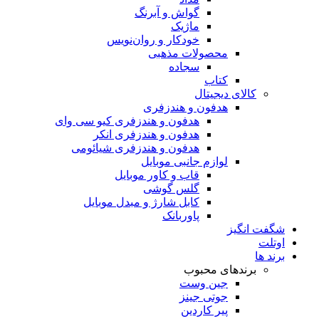
گواش و آبرنگ
ماژیک
خودکار و روان‌نویس
محصولات مذهبی
سجاده
کتاب
کالای دیجیتال
هدفون و هندزفری
هدفون و هندزفری کیو سی وای
هدفون و هندزفری انکر
هدفون و هندزفری شیائومی
لوازم جانبی موبایل
قاب و کاور موبایل
گلس گوشی
کابل شارژ و مبدل موبایل
پاوربانک
شگفت انگیز
اوتلت
برند ها
برندهای محبوب
جین وست
جوتی جینز
پیر کاردین