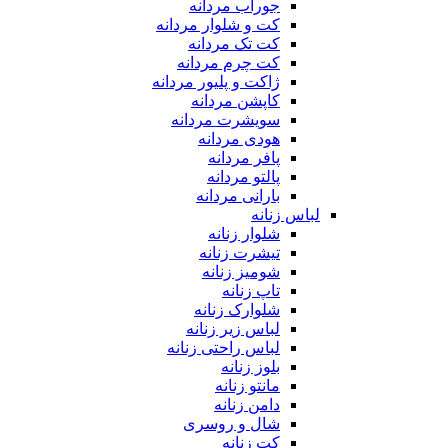
جوراب مردانه
کت و شلوار مردانه
کت تک مردانه
کت چرم مردانه
ژاکت و پلیور مردانه
کاپشن مردانه
سویشرت مردانه
هودی مردانه
پافر مردانه
پالتو مردانه
بارانی مردانه
لباس زنانه
شلوار زنانه
تیشرت زنانه
شومیز زنانه
تاپ زنانه
شلوارک زنانه
لباس زیر زنانه
لباس راحتی زنانه
بلوز زنانه
مانتو زنانه
دامن زنانه
شال و روسری
کت زنانه