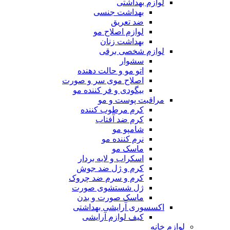
لوازم بهداشتی
بهداشت جنسی
ضد تعریق
لوازم اصلاح مو
بهداشت زنان
لوازم شخصی برقی
سشوار
اتو مو و حالت دهنده
اصلاح موی سر و صورت
بیگودی و فر کننده مو
مراقبت پوست و مو
کرم مرطوب کننده
کرم ضد آفتاب
شامپو مو
نرم کننده مو
ماسک مو
اسکراب و لایه بردار
کرم و ژل ضد جوش
کرم و سرم ضد چروک
ژل شستشوی صورت
ماسک صورت و بدن
اکسسوری آرایشی بهداشتی
کیف لوازم آرایشی
لوازم خانه