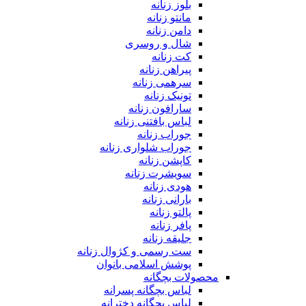
بلوز زنانه
مانتو زنانه
دامن زنانه
شال و روسری
کت زنانه
پیراهن زنانه
سرهمی زنانه
تونیک زنانه
سارافون زنانه
لباس بافتنی زنانه
جوراب زنانه
جوراب شلواری زنانه
کاپشن زنانه
سویشرت زنانه
هودی زنانه
بارانی زنانه
پالتو زنانه
پافر زنانه
جلیقه زنانه
ست رسمی و کژوال زنانه
پوشش اسلامی بانوان
محصولات بچگانه
لباس بچگانه پسرانه
لباس بچگانه دخترانه