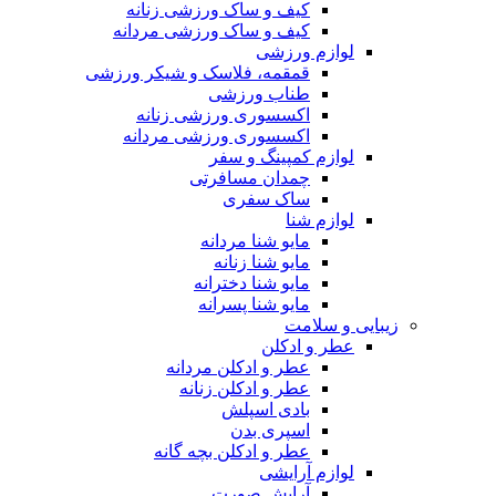
کیف و ساک ورزشی زنانه
کیف و ساک ورزشی مردانه
لوازم ورزشی
قمقمه، فلاسک و شیکر ورزشی
طناب ورزشی
اکسسوری ورزشی زنانه
اکسسوری ورزشی مردانه
لوازم کمپینگ و سفر
چمدان مسافرتی
ساک سفری
لوازم شنا
مایو شنا مردانه
مایو شنا زنانه
مایو شنا دخترانه
مایو شنا پسرانه
زیبایی و سلامت
عطر و ادکلن
عطر و ادکلن مردانه
عطر و ادکلن زنانه
بادی اسپلش
اسپری بدن
عطر و ادکلن بچه گانه
لوازم آرایشی
آرایش صورت