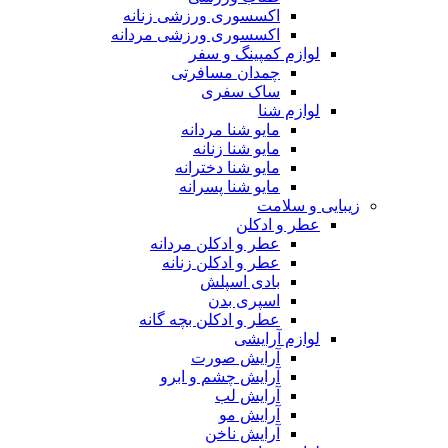
اکسسوری ورزشی زنانه
اکسسوری ورزشی مردانه
لوازم کمپینگ و سفر
چمدان مسافرتی
ساک سفری
لوازم شنا
مایو شنا مردانه
مایو شنا زنانه
مایو شنا دخترانه
مایو شنا پسرانه
زیبایی و سلامت
عطر و ادکلن
عطر و ادکلن مردانه
عطر و ادکلن زنانه
بادی اسپلش
اسپری بدن
عطر و ادکلن بچه گانه
لوازم آرایشی
آرایش صورت
آرایش چشم و ابرو
آرایش لب
آرایش مو
آرایش ناخن