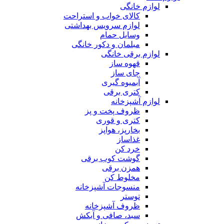
لوازم خانگی
کالای خواب و استراحت
لوازم سرویس بهداشتی
وسایل حمام
مبلمان و دکور خانگی
لوازم برقی خانگی
قهوه ساز
چای ساز
آبمیوه گیری
کتری برقی
لوازم آشپزخانه
ظروف پخت و پز
کتری و قوری
بخارپز، هواپز
غذاساز
خرد کن
گوشت کوب برقی
همزن برقی
مخلوط کن
منسوجات آشپزخانه
توستر
ظروف آشپزخانه
سبد، صافی و آبکش