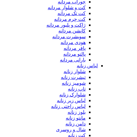
جوراب مردانه
کت و شلوار مردانه
کت تک مردانه
کت چرم مردانه
ژاکت و پلیور مردانه
کاپشن مردانه
سویشرت مردانه
هودی مردانه
پافر مردانه
پالتو مردانه
بارانی مردانه
لباس زنانه
شلوار زنانه
تیشرت زنانه
شومیز زنانه
تاپ زنانه
شلوارک زنانه
لباس زیر زنانه
لباس راحتی زنانه
بلوز زنانه
مانتو زنانه
دامن زنانه
شال و روسری
کت زنانه