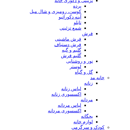
تزیینی و دکوری خانه
پرده
کوسن، رومیزی و شال مبل
آینه دکوراتیو
تابلو
شمع تزئینی
فرش
فرش ماشینی
فرش دستباف
گلیم و گبه
گلیم فرش
نور و روشنایی
لوستر
گل و گیاه
خانه مد
زنانه
لباس زنانه
اکسسوری زنانه
مردانه
لباس مردانه
اکسسوری مردانه
بچگانه
لوازم خانه
کودک و سرگرمی