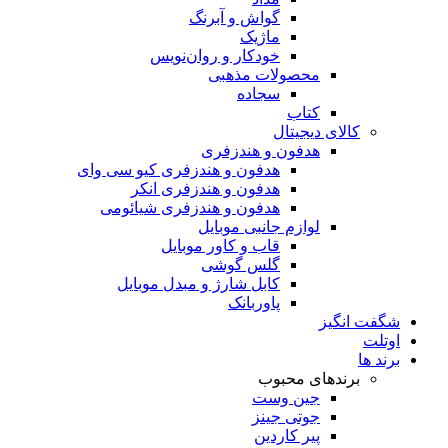
گواش و آبرنگ
ماژیک
خودکار و روان‌نویس
محصولات مذهبی
سجاده
کتاب
کالای دیجیتال
هدفون و هندزفری
هدفون و هندزفری کیو سی وای
هدفون و هندزفری انکر
هدفون و هندزفری شیائومی
لوازم جانبی موبایل
قاب و کاور موبایل
گلس گوشی
کابل شارژ و مبدل موبایل
پاوربانک
شگفت انگیز
اوتلت
برند ها
برندهای محبوب
جین وست
جوتی جینز
پیر کاردین