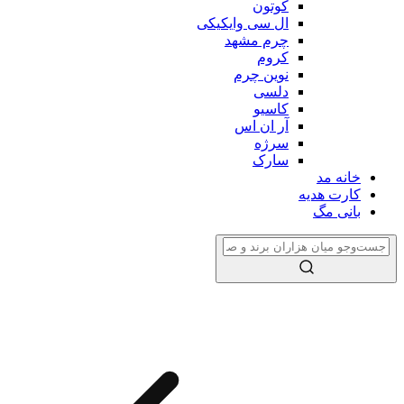
کوتون
ال سی وایکیکی
چرم مشهد
کروم
نوین چرم
دلسی
کاسیو
آر ان اس
سرژه
سارک
خانه مد
کارت هدیه
بانی مگ