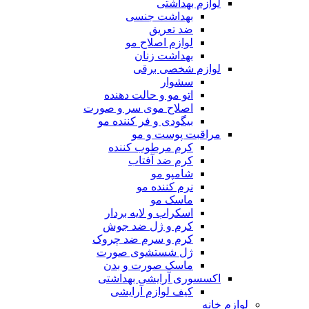
لوازم بهداشتی
بهداشت جنسی
ضد تعریق
لوازم اصلاح مو
بهداشت زنان
لوازم شخصی برقی
سشوار
اتو مو و حالت دهنده
اصلاح موی سر و صورت
بیگودی و فر کننده مو
مراقبت پوست و مو
کرم مرطوب کننده
کرم ضد آفتاب
شامپو مو
نرم کننده مو
ماسک مو
اسکراب و لایه بردار
کرم و ژل ضد جوش
کرم و سرم ضد چروک
ژل شستشوی صورت
ماسک صورت و بدن
اکسسوری آرایشی بهداشتی
کیف لوازم آرایشی
لوازم خانه