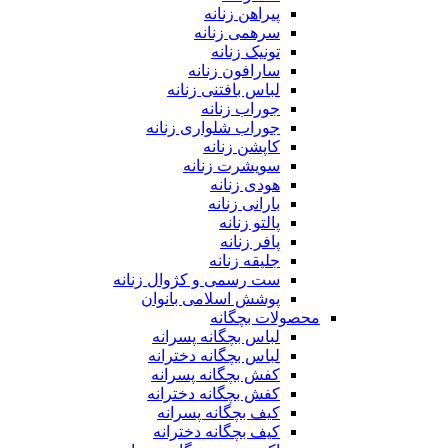
پیراهن زنانه
سرهمی زنانه
تونیک زنانه
سارافون زنانه
لباس بافتنی زنانه
جوراب زنانه
جوراب شلواری زنانه
کاپشن زنانه
سویشرت زنانه
هودی زنانه
بارانی زنانه
پالتو زنانه
پافر زنانه
جلیقه زنانه
ست رسمی و کژوال زنانه
پوشش اسلامی بانوان
محصولات بچگانه
لباس بچگانه پسرانه
لباس بچگانه دخترانه
کفش بچگانه پسرانه
کفش بچگانه دخترانه
کیف بچگانه پسرانه
کیف بچگانه دخترانه