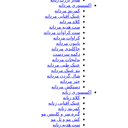
اکسسوری مردانه
کمربند مردانه
عینک آفتابی مردانه
کلاه مردانه
ست هدیه مردانه
ست کراوات مردانه
کراوات مردانه
پاپیون مردانه
جاکلیدی مردانه
دکمه سردست
بدلیجات مردانه
عینک طبی مردانه
بند عینک مردانه
شال گردن مردانه
چتر مردانه
دستکش مردانه
اکسسوری زنانه
کلاه زنانه
عینک آفتابی زنانه
کمربند زنانه
گیره سر و کلیپس مو
کش مو و تل مو
ست هدیه زنانه