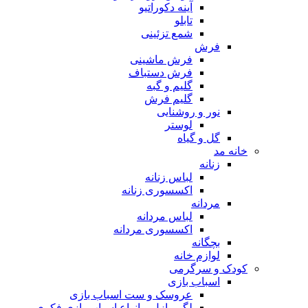
آینه دکوراتیو
تابلو
شمع تزئینی
فرش
فرش ماشینی
فرش دستباف
گلیم و گبه
گلیم فرش
نور و روشنایی
لوستر
گل و گیاه
خانه مد
زنانه
لباس زنانه
اکسسوری زنانه
مردانه
لباس مردانه
اکسسوری مردانه
بچگانه
لوازم خانه
کودک و سرگرمی
اسباب بازی
عروسک و ست اسباب بازی
لگو، پازل و انواع اسباب بازی فکری و