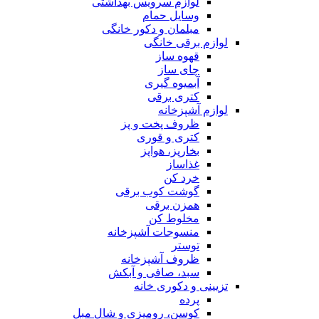
لوازم سرویس بهداشتی
وسایل حمام
مبلمان و دکور خانگی
لوازم برقی خانگی
قهوه ساز
چای ساز
آبمیوه گیری
کتری برقی
لوازم آشپزخانه
ظروف پخت و پز
کتری و قوری
بخارپز، هواپز
غذاساز
خرد کن
گوشت کوب برقی
همزن برقی
مخلوط کن
منسوجات آشپزخانه
توستر
ظروف آشپزخانه
سبد، صافی و آبکش
تزیینی و دکوری خانه
پرده
کوسن، رومیزی و شال مبل