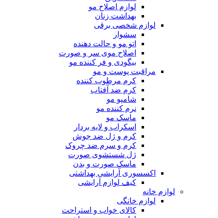
لوازم اصلاح مو
بهداشت زنان
لوازم شخصی برقی
سشوار
اتو مو و حالت دهنده
اصلاح موی سر و صورت
بیگودی و فر کننده مو
مراقبت پوست و مو
کرم مرطوب کننده
کرم ضد آفتاب
شامپو مو
نرم کننده مو
ماسک مو
اسکراب و لایه بردار
کرم و ژل ضد جوش
کرم و سرم ضد چروک
ژل شستشوی صورت
ماسک صورت و بدن
اکسسوری آرایشی بهداشتی
کیف لوازم آرایشی
لوازم خانه
لوازم خانگی
کالای خواب و استراحت