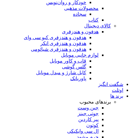
خودکار و روان‌نویس
محصولات مذهبی
سجاده
کتاب
کالای دیجیتال
هدفون و هندزفری
هدفون و هندزفری کیو سی وای
هدفون و هندزفری انکر
هدفون و هندزفری شیائومی
لوازم جانبی موبایل
قاب و کاور موبایل
گلس گوشی
کابل شارژ و مبدل موبایل
پاوربانک
شگفت انگیز
اوتلت
برند ها
برندهای محبوب
جین وست
جوتی جینز
پیر کاردین
کوتون
ال سی وایکیکی
چرم مشهد