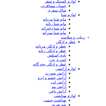
لوازم کمپینگ و سفر
چمدان مسافرتی
ساک سفری
لوازم شنا
مایو شنا مردانه
مایو شنا زنانه
مایو شنا دخترانه
مایو شنا پسرانه
زیبایی و سلامت
عطر و ادکلن
عطر و ادکلن مردانه
عطر و ادکلن زنانه
بادی اسپلش
اسپری بدن
عطر و ادکلن بچه گانه
لوازم آرایشی
آرایش صورت
آرایش چشم و ابرو
آرایش لب
آرایش مو
آرایش ناخن
لوازم بهداشتی
بهداشت جنسی
ضد تعریق