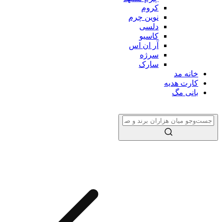
کروم
نوین چرم
دلسی
کاسیو
آر ان اس
سرژه
سارک
خانه مد
کارت هدیه
بانی مگ