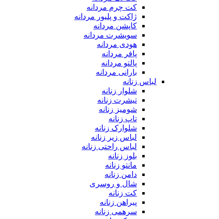
کت چرم مردانه
ژاکت و پلیور مردانه
کاپشن مردانه
سویشرت مردانه
هودی مردانه
پافر مردانه
پالتو مردانه
بارانی مردانه
لباس زنانه
شلوار زنانه
تیشرت زنانه
شومیز زنانه
تاپ زنانه
شلوارک زنانه
لباس زیر زنانه
لباس راحتی زنانه
بلوز زنانه
مانتو زنانه
دامن زنانه
شال و روسری
کت زنانه
پیراهن زنانه
سرهمی زنانه