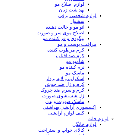
لوازم اصلاح مو
بهداشت زنان
لوازم شخصی برقی
سشوار
اتو مو و حالت دهنده
اصلاح موی سر و صورت
بیگودی و فر کننده مو
مراقبت پوست و مو
کرم مرطوب کننده
کرم ضد آفتاب
شامپو مو
نرم کننده مو
ماسک مو
اسکراب و لایه بردار
کرم و ژل ضد جوش
کرم و سرم ضد چروک
ژل شستشوی صورت
ماسک صورت و بدن
اکسسوری آرایشی بهداشتی
کیف لوازم آرایشی
لوازم خانه
لوازم خانگی
کالای خواب و استراحت