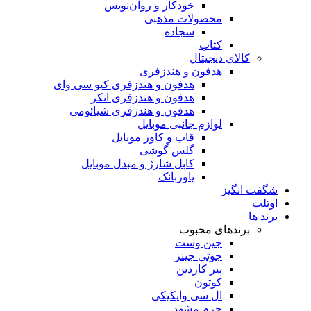
خودکار و روان‌نویس
محصولات مذهبی
سجاده
کتاب
کالای دیجیتال
هدفون و هندزفری
هدفون و هندزفری کیو سی وای
هدفون و هندزفری انکر
هدفون و هندزفری شیائومی
لوازم جانبی موبایل
قاب و کاور موبایل
گلس گوشی
کابل شارژ و مبدل موبایل
پاوربانک
شگفت انگیز
اوتلت
برند ها
برندهای محبوب
جین وست
جوتی جینز
پیر کاردین
کوتون
ال سی وایکیکی
چرم مشهد