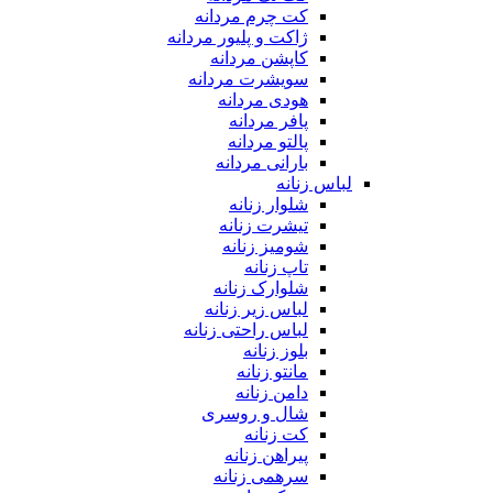
کت چرم مردانه
ژاکت و پلیور مردانه
کاپشن مردانه
سویشرت مردانه
هودی مردانه
پافر مردانه
پالتو مردانه
بارانی مردانه
لباس زنانه
شلوار زنانه
تیشرت زنانه
شومیز زنانه
تاپ زنانه
شلوارک زنانه
لباس زیر زنانه
لباس راحتی زنانه
بلوز زنانه
مانتو زنانه
دامن زنانه
شال و روسری
کت زنانه
پیراهن زنانه
سرهمی زنانه