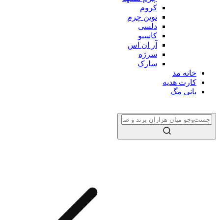
کروم
نوین چرم
دلسی
کاسیو
آر ان اس
سرژه
سارک
خانه مد
کارت هدیه
بانی مگ