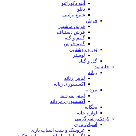
آینه دکوراتیو
تابلو
شمع تزئینی
فرش
فرش ماشینی
فرش دستباف
گلیم و گبه
گلیم فرش
نور و روشنایی
لوستر
گل و گیاه
خانه مد
زنانه
لباس زنانه
اکسسوری زنانه
مردانه
لباس مردانه
اکسسوری مردانه
بچگانه
لوازم خانه
کودک و سرگرمی
اسباب بازی
عروسک و ست اسباب بازی
لگو، پازل و انواع اسباب بازی فکری و