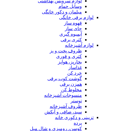
لوازم سرویس بهداشتی
وسایل حمام
مبلمان و دکور خانگی
لوازم برقی خانگی
قهوه ساز
چای ساز
آبمیوه گیری
کتری برقی
لوازم آشپزخانه
ظروف پخت و پز
کتری و قوری
بخارپز، هواپز
غذاساز
خرد کن
گوشت کوب برقی
همزن برقی
مخلوط کن
منسوجات آشپزخانه
توستر
ظروف آشپزخانه
سبد، صافی و آبکش
تزیینی و دکوری خانه
پرده
کوسن، رومیزی و شال مبل