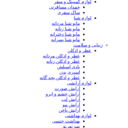
لوازم کمپینگ و سفر
چمدان مسافرتی
ساک سفری
لوازم شنا
مایو شنا مردانه
مایو شنا زنانه
مایو شنا دخترانه
مایو شنا پسرانه
زیبایی و سلامت
عطر و ادکلن
عطر و ادکلن مردانه
عطر و ادکلن زنانه
بادی اسپلش
اسپری بدن
عطر و ادکلن بچه گانه
لوازم آرایشی
آرایش صورت
آرایش چشم و ابرو
آرایش لب
آرایش مو
آرایش ناخن
لوازم بهداشتی
بهداشت جنسی
ضد تعریق