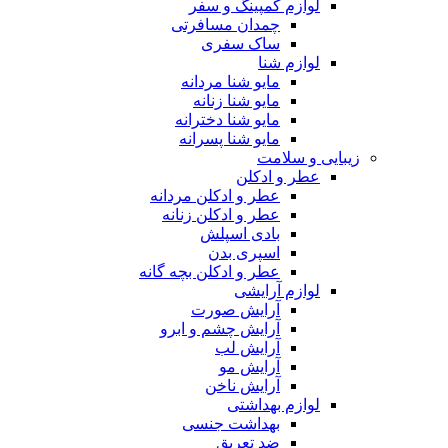
لوازم کمپینگ و سفر
چمدان مسافرتی
ساک سفری
لوازم شنا
مایو شنا مردانه
مایو شنا زنانه
مایو شنا دخترانه
مایو شنا پسرانه
زیبایی و سلامت
عطر و ادکلن
عطر و ادکلن مردانه
عطر و ادکلن زنانه
بادی اسپلش
اسپری بدن
عطر و ادکلن بچه گانه
لوازم آرایشی
آرایش صورت
آرایش چشم و ابرو
آرایش لب
آرایش مو
آرایش ناخن
لوازم بهداشتی
بهداشت جنسی
ضد تعریق