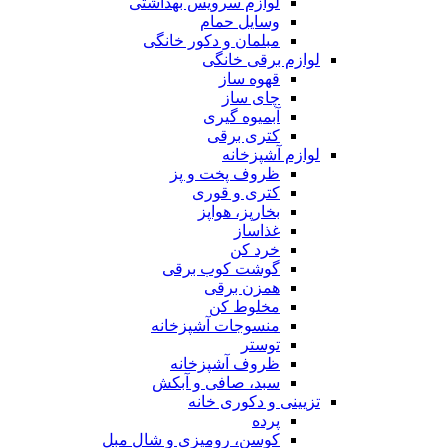
لوازم سرویس بهداشتی
وسایل حمام
مبلمان و دکور خانگی
لوازم برقی خانگی
قهوه ساز
چای ساز
آبمیوه گیری
کتری برقی
لوازم آشپزخانه
ظروف پخت و پز
کتری و قوری
بخارپز، هواپز
غذاساز
خرد کن
گوشت کوب برقی
همزن برقی
مخلوط کن
منسوجات آشپزخانه
توستر
ظروف آشپزخانه
سبد، صافی و آبکش
تزیینی و دکوری خانه
پرده
کوسن، رومیزی و شال مبل