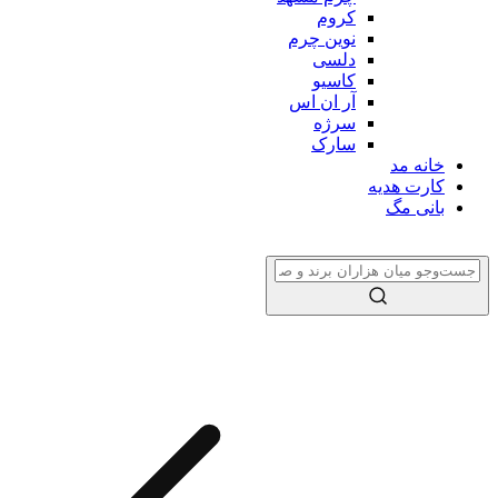
کروم
نوین چرم
دلسی
کاسیو
آر ان اس
سرژه
سارک
خانه مد
کارت هدیه
بانی مگ