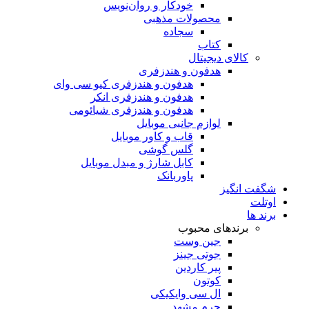
خودکار و روان‌نویس
محصولات مذهبی
سجاده
کتاب
کالای دیجیتال
هدفون و هندزفری
هدفون و هندزفری کیو سی وای
هدفون و هندزفری انکر
هدفون و هندزفری شیائومی
لوازم جانبی موبایل
قاب و کاور موبایل
گلس گوشی
کابل شارژ و مبدل موبایل
پاوربانک
شگفت انگیز
اوتلت
برند ها
برندهای محبوب
جین وست
جوتی جینز
پیر کاردین
کوتون
ال سی وایکیکی
چرم مشهد