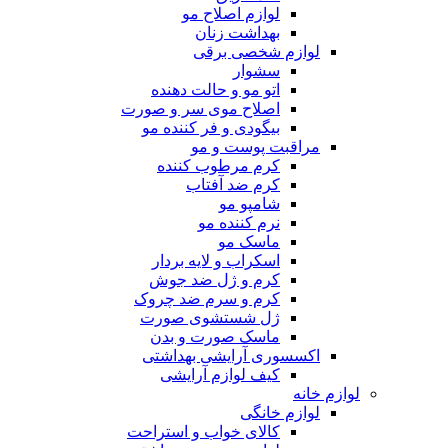
لوازم اصلاح مو
بهداشت زنان
لوازم شخصی برقی
سشوار
اتو مو و حالت دهنده
اصلاح موی سر و صورت
بیگودی و فر کننده مو
مراقبت پوست و مو
کرم مرطوب کننده
کرم ضد آفتاب
شامپو مو
نرم کننده مو
ماسک مو
اسکراب و لایه بردار
کرم و ژل ضد جوش
کرم و سرم ضد چروک
ژل شستشوی صورت
ماسک صورت و بدن
اکسسوری آرایشی بهداشتی
کیف لوازم آرایشی
لوازم خانه
لوازم خانگی
کالای خواب و استراحت