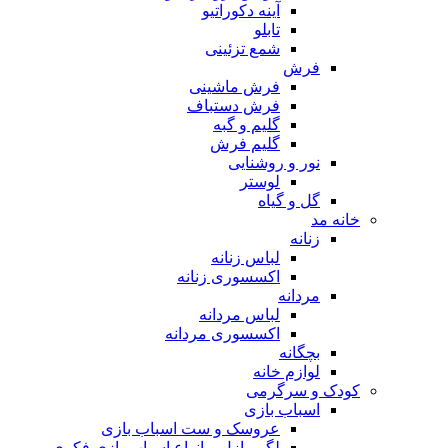
آینه دکوراتیو
تابلو
شمع تزئینی
فرش
فرش ماشینی
فرش دستباف
گلیم و گبه
گلیم فرش
نور و روشنایی
لوستر
گل و گیاه
خانه مد
زنانه
لباس زنانه
اکسسوری زنانه
مردانه
لباس مردانه
اکسسوری مردانه
بچگانه
لوازم خانه
کودک و سرگرمی
اسباب بازی
عروسک و ست اسباب بازی
لگو، پازل و انواع اسباب بازی فکری و