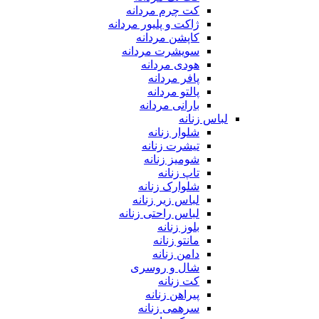
کت چرم مردانه
ژاکت و پلیور مردانه
کاپشن مردانه
سویشرت مردانه
هودی مردانه
پافر مردانه
پالتو مردانه
بارانی مردانه
لباس زنانه
شلوار زنانه
تیشرت زنانه
شومیز زنانه
تاپ زنانه
شلوارک زنانه
لباس زیر زنانه
لباس راحتی زنانه
بلوز زنانه
مانتو زنانه
دامن زنانه
شال و روسری
کت زنانه
پیراهن زنانه
سرهمی زنانه