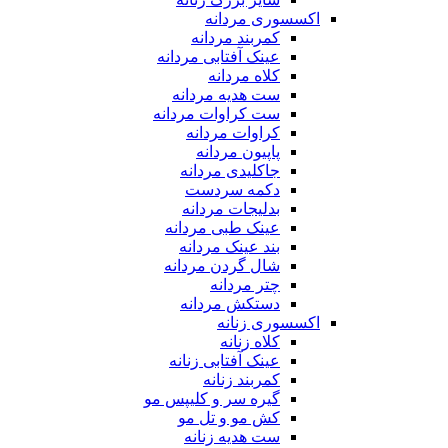
اکسسوری مردانه
کمربند مردانه
عینک آفتابی مردانه
کلاه مردانه
ست هدیه مردانه
ست کراوات مردانه
کراوات مردانه
پاپیون مردانه
جاکلیدی مردانه
دکمه سردست
بدلیجات مردانه
عینک طبی مردانه
بند عینک مردانه
شال گردن مردانه
چتر مردانه
دستکش مردانه
اکسسوری زنانه
کلاه زنانه
عینک آفتابی زنانه
کمربند زنانه
گیره سر و کلیپس مو
کش مو و تل مو
ست هدیه زنانه