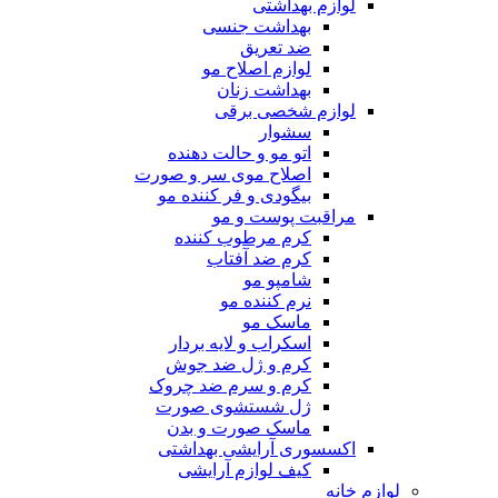
لوازم بهداشتی
بهداشت جنسی
ضد تعریق
لوازم اصلاح مو
بهداشت زنان
لوازم شخصی برقی
سشوار
اتو مو و حالت دهنده
اصلاح موی سر و صورت
بیگودی و فر کننده مو
مراقبت پوست و مو
کرم مرطوب کننده
کرم ضد آفتاب
شامپو مو
نرم کننده مو
ماسک مو
اسکراب و لایه بردار
کرم و ژل ضد جوش
کرم و سرم ضد چروک
ژل شستشوی صورت
ماسک صورت و بدن
اکسسوری آرایشی بهداشتی
کیف لوازم آرایشی
لوازم خانه