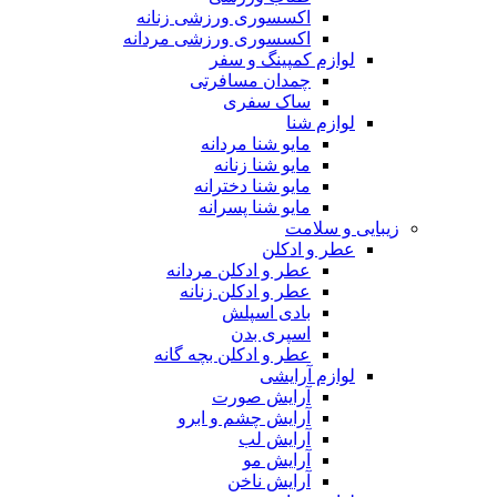
اکسسوری ورزشی زنانه
اکسسوری ورزشی مردانه
لوازم کمپینگ و سفر
چمدان مسافرتی
ساک سفری
لوازم شنا
مایو شنا مردانه
مایو شنا زنانه
مایو شنا دخترانه
مایو شنا پسرانه
زیبایی و سلامت
عطر و ادکلن
عطر و ادکلن مردانه
عطر و ادکلن زنانه
بادی اسپلش
اسپری بدن
عطر و ادکلن بچه گانه
لوازم آرایشی
آرایش صورت
آرایش چشم و ابرو
آرایش لب
آرایش مو
آرایش ناخن