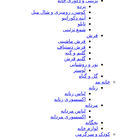
تزیینی و دکوری خانه
پرده
کوسن، رومیزی و شال مبل
آینه دکوراتیو
تابلو
شمع تزئینی
فرش
فرش ماشینی
فرش دستباف
گلیم و گبه
گلیم فرش
نور و روشنایی
لوستر
گل و گیاه
خانه مد
زنانه
لباس زنانه
اکسسوری زنانه
مردانه
لباس مردانه
اکسسوری مردانه
بچگانه
لوازم خانه
کودک و سرگرمی