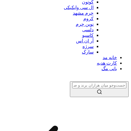
کوتون
ال سی وایکیکی
چرم مشهد
کروم
نوین چرم
دلسی
کاسیو
آر ان اس
سرژه
سارک
خانه مد
کارت هدیه
بانی مگ