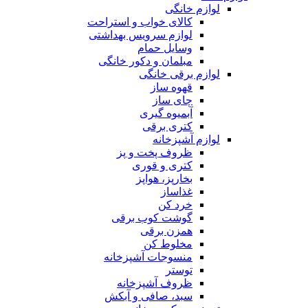
لوازم خانگی
کالای خواب و استراحت
لوازم سرویس بهداشتی
وسایل حمام
مبلمان و دکور خانگی
لوازم برقی خانگی
قهوه ساز
چای ساز
آبمیوه گیری
کتری برقی
لوازم آشپزخانه
ظروف پخت و پز
کتری و قوری
بخارپز، هواپز
غذاساز
خرد کن
گوشت کوب برقی
همزن برقی
مخلوط کن
منسوجات آشپزخانه
توستر
ظروف آشپزخانه
سبد، صافی و آبکش