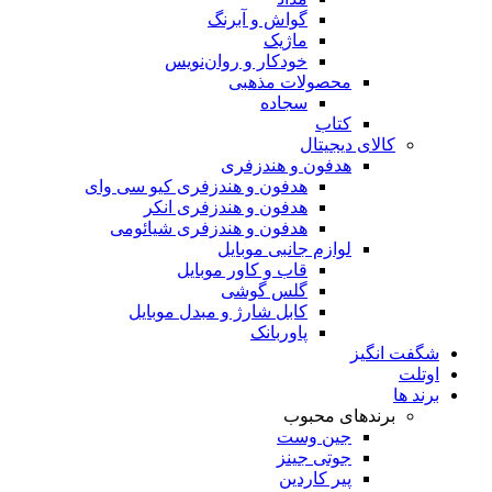
گواش و آبرنگ
ماژیک
خودکار و روان‌نویس
محصولات مذهبی
سجاده
کتاب
کالای دیجیتال
هدفون و هندزفری
هدفون و هندزفری کیو سی وای
هدفون و هندزفری انکر
هدفون و هندزفری شیائومی
لوازم جانبی موبایل
قاب و کاور موبایل
گلس گوشی
کابل شارژ و مبدل موبایل
پاوربانک
شگفت انگیز
اوتلت
برند ها
برندهای محبوب
جین وست
جوتی جینز
پیر کاردین