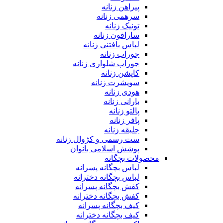
پیراهن زنانه
سرهمی زنانه
تونیک زنانه
سارافون زنانه
لباس بافتنی زنانه
جوراب زنانه
جوراب شلواری زنانه
کاپشن زنانه
سویشرت زنانه
هودی زنانه
بارانی زنانه
پالتو زنانه
پافر زنانه
جلیقه زنانه
ست رسمی و کژوال زنانه
پوشش اسلامی بانوان
محصولات بچگانه
لباس بچگانه پسرانه
لباس بچگانه دخترانه
کفش بچگانه پسرانه
کفش بچگانه دخترانه
کیف بچگانه پسرانه
کیف بچگانه دخترانه