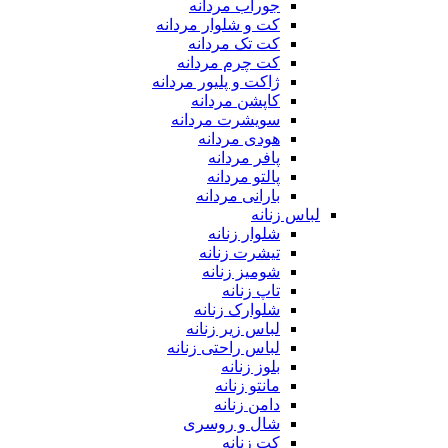
جوراب مردانه
کت و شلوار مردانه
کت تک مردانه
کت چرم مردانه
ژاکت و پلیور مردانه
کاپشن مردانه
سویشرت مردانه
هودی مردانه
پافر مردانه
پالتو مردانه
بارانی مردانه
لباس زنانه
شلوار زنانه
تیشرت زنانه
شومیز زنانه
تاپ زنانه
شلوارک زنانه
لباس زیر زنانه
لباس راحتی زنانه
بلوز زنانه
مانتو زنانه
دامن زنانه
شال و روسری
کت زنانه