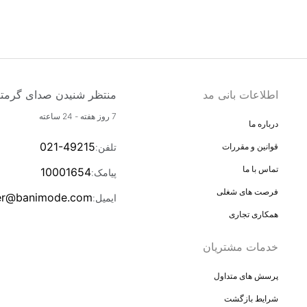
اطلاعات بانی مد
منتظر شنیدن صدای گرمتی
7 روز هفته - 24 ساعته
درباره ما
021-49215
تلفن
:
قوانین و مقررات
تماس با ما
10001654
پیامک
:
فرصت های شغلی
er@banimode.com
ایمیل
:
همکاری تجاری
خدمات مشتریان
پرسش های متداول
شرایط بازگشت