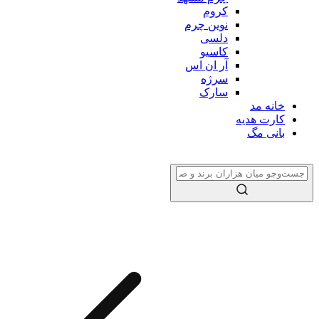
کروم
نوین چرم
دلسی
کاسیو
آر ان اس
سرژه
سارک
خانه مد
کارت هدیه
بانی مگ