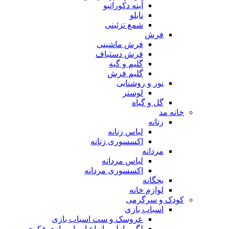
آینه دکوراتیو
تابلو
شمع تزئینی
فرش
فرش ماشینی
فرش دستباف
گلیم و گبه
گلیم فرش
نور و روشنایی
لوستر
گل و گیاه
خانه مد
زنانه
لباس زنانه
اکسسوری زنانه
مردانه
لباس مردانه
اکسسوری مردانه
بچگانه
لوازم خانه
کودک و سرگرمی
اسباب بازی
عروسک و ست اسباب بازی
لگو، پازل و انواع اسباب بازی فکری و