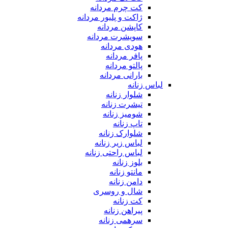
کت چرم مردانه
ژاکت و پلیور مردانه
کاپشن مردانه
سویشرت مردانه
هودی مردانه
پافر مردانه
پالتو مردانه
بارانی مردانه
لباس زنانه
شلوار زنانه
تیشرت زنانه
شومیز زنانه
تاپ زنانه
شلوارک زنانه
لباس زیر زنانه
لباس راحتی زنانه
بلوز زنانه
مانتو زنانه
دامن زنانه
شال و روسری
کت زنانه
پیراهن زنانه
سرهمی زنانه