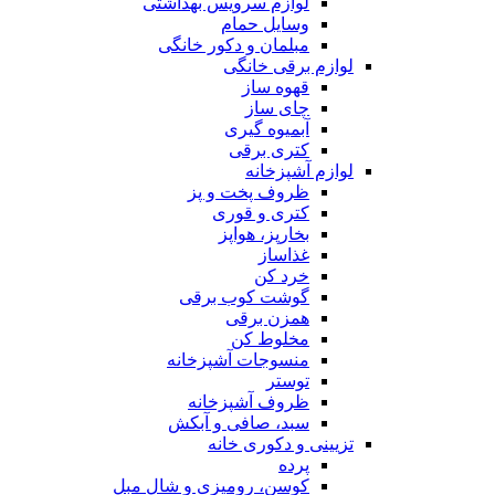
لوازم سرویس بهداشتی
وسایل حمام
مبلمان و دکور خانگی
لوازم برقی خانگی
قهوه ساز
چای ساز
آبمیوه گیری
کتری برقی
لوازم آشپزخانه
ظروف پخت و پز
کتری و قوری
بخارپز، هواپز
غذاساز
خرد کن
گوشت کوب برقی
همزن برقی
مخلوط کن
منسوجات آشپزخانه
توستر
ظروف آشپزخانه
سبد، صافی و آبکش
تزیینی و دکوری خانه
پرده
کوسن، رومیزی و شال مبل