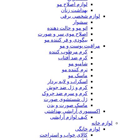
لوازم اصلاح مو
بهداشت زنان
لوازم شخصی برقی
سشوار
اتو مو و حالت دهنده
اصلاح موی سر و صورت
بیگودی و فر کننده مو
مراقبت پوست و مو
کرم مرطوب کننده
کرم ضد آفتاب
شامپو مو
نرم کننده مو
ماسک مو
اسکراب و لایه بردار
کرم و ژل ضد جوش
کرم و سرم ضد چروک
ژل شستشوی صورت
ماسک صورت و بدن
اکسسوری آرایشی بهداشتی
کیف لوازم آرایشی
لوازم خانه
لوازم خانگی
کالای خواب و استراحت