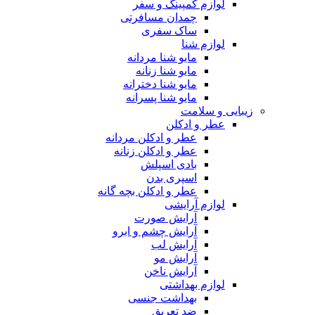
لوازم کمپینگ و سفر
چمدان مسافرتی
ساک سفری
لوازم شنا
مایو شنا مردانه
مایو شنا زنانه
مایو شنا دخترانه
مایو شنا پسرانه
زیبایی و سلامت
عطر و ادکلن
عطر و ادکلن مردانه
عطر و ادکلن زنانه
بادی اسپلش
اسپری بدن
عطر و ادکلن بچه گانه
لوازم آرایشی
آرایش صورت
آرایش چشم و ابرو
آرایش لب
آرایش مو
آرایش ناخن
لوازم بهداشتی
بهداشت جنسی
ضد تعریق