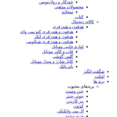
خودکار و روان‌نویس
محصولات مذهبی
سجاده
کتاب
کالای دیجیتال
هدفون و هندزفری
هدفون و هندزفری کیو سی وای
هدفون و هندزفری انکر
هدفون و هندزفری شیائومی
لوازم جانبی موبایل
قاب و کاور موبایل
گلس گوشی
کابل شارژ و مبدل موبایل
پاوربانک
شگفت انگیز
اوتلت
برند ها
برندهای محبوب
جین وست
جوتی جینز
پیر کاردین
کوتون
ال سی وایکیکی
چرم مشهد