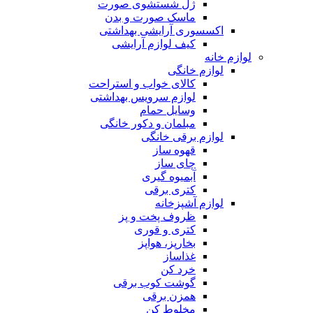
ژل شستشوی صورت
ماسک صورت و بدن
اکسسوری آرایشی بهداشتی
کیف لوازم آرایشی
لوازم خانه
لوازم خانگی
کالای خواب و استراحت
لوازم سرویس بهداشتی
وسایل حمام
مبلمان و دکور خانگی
لوازم برقی خانگی
قهوه ساز
چای ساز
آبمیوه گیری
کتری برقی
لوازم آشپزخانه
ظروف پخت و پز
کتری و قوری
بخارپز، هواپز
غذاساز
خرد کن
گوشت کوب برقی
همزن برقی
مخلوط کن