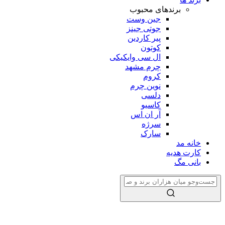
برندهای محبوب
جین وست
جوتی جینز
پیر کاردین
کوتون
ال سی وایکیکی
چرم مشهد
کروم
نوین چرم
دلسی
کاسیو
آر ان اس
سرژه
سارک
خانه مد
کارت هدیه
بانی مگ