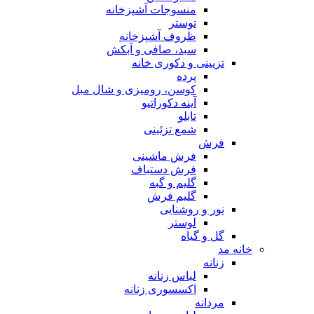
منسوجات آشپزخانه
توستر
ظروف آشپزخانه
سبد، صافی و آبکش
تزیینی و دکوری خانه
پرده
کوسن، رومیزی و شال مبل
آینه دکوراتیو
تابلو
شمع تزئینی
فرش
فرش ماشینی
فرش دستباف
گلیم و گبه
گلیم فرش
نور و روشنایی
لوستر
گل و گیاه
خانه مد
زنانه
لباس زنانه
اکسسوری زنانه
مردانه