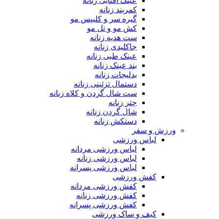
عینک آفتابی زنانه
کمربند زنانه
گیره سر و کلیپس مو
کش مو و تل مو
ست هدیه زنانه
جاکلیدی زنانه
عینک طبی زنانه
بند عینک زنانه
بدلیجات زنانه
دستمال تزئینی زنانه
ست شال گردن و کلاه زنانه
چتر زنانه
شال گردن زنانه
دستکش زنانه
ورزش و سفر
لباس ورزشی
لباس ورزشی مردانه
لباس ورزشی زنانه
لباس ورزشی پسرانه
کفش ورزشی
کفش ورزشی مردانه
کفش ورزشی زنانه
کفش ورزشی پسرانه
کیف و ساک ورزشی