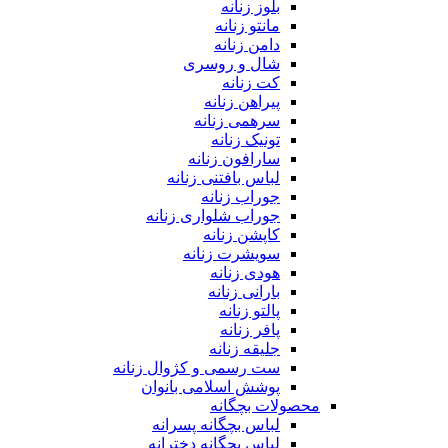
بلوز زنانه
مانتو زنانه
دامن زنانه
شال و روسری
کت زنانه
پیراهن زنانه
سرهمی زنانه
تونیک زنانه
سارافون زنانه
لباس بافتنی زنانه
جوراب زنانه
جوراب شلواری زنانه
کاپشن زنانه
سویشرت زنانه
هودی زنانه
بارانی زنانه
پالتو زنانه
پافر زنانه
جلیقه زنانه
ست رسمی و کژوال زنانه
پوشش اسلامی بانوان
محصولات بچگانه
لباس بچگانه پسرانه
لباس بچگانه دخترانه