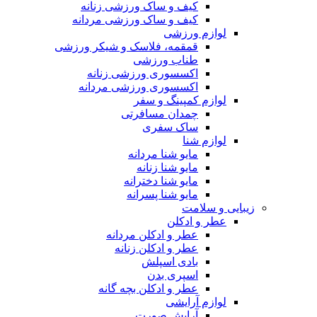
کیف و ساک ورزشی زنانه
کیف و ساک ورزشی مردانه
لوازم ورزشی
قمقمه، فلاسک و شیکر ورزشی
طناب ورزشی
اکسسوری ورزشی زنانه
اکسسوری ورزشی مردانه
لوازم کمپینگ و سفر
چمدان مسافرتی
ساک سفری
لوازم شنا
مایو شنا مردانه
مایو شنا زنانه
مایو شنا دخترانه
مایو شنا پسرانه
زیبایی و سلامت
عطر و ادکلن
عطر و ادکلن مردانه
عطر و ادکلن زنانه
بادی اسپلش
اسپری بدن
عطر و ادکلن بچه گانه
لوازم آرایشی
آرایش صورت