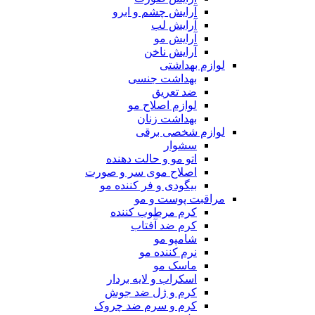
آرایش چشم و ابرو
آرایش لب
آرایش مو
آرایش ناخن
لوازم بهداشتی
بهداشت جنسی
ضد تعریق
لوازم اصلاح مو
بهداشت زنان
لوازم شخصی برقی
سشوار
اتو مو و حالت دهنده
اصلاح موی سر و صورت
بیگودی و فر کننده مو
مراقبت پوست و مو
کرم مرطوب کننده
کرم ضد آفتاب
شامپو مو
نرم کننده مو
ماسک مو
اسکراب و لایه بردار
کرم و ژل ضد جوش
کرم و سرم ضد چروک