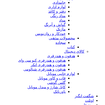
جامدادی
لوازم اداری
دفتر و کاغذ
مداد رنگی
مداد
گواش و آبرنگ
ماژیک
خودکار و روان‌نویس
محصولات مذهبی
سجاده
کتاب
کالای دیجیتال
هدفون و هندزفری
هدفون و هندزفری کیو سی وای
هدفون و هندزفری انکر
هدفون و هندزفری شیائومی
لوازم جانبی موبایل
قاب و کاور موبایل
گلس گوشی
کابل شارژ و مبدل موبایل
پاوربانک
شگفت انگیز
اوتلت
برند ها