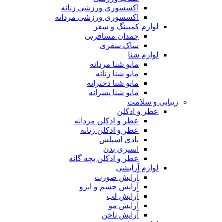
اکسسوری ورزشی زنانه
اکسسوری ورزشی مردانه
لوازم کمپینگ و سفر
چمدان مسافرتی
ساک سفری
لوازم شنا
مایو شنا مردانه
مایو شنا زنانه
مایو شنا دخترانه
مایو شنا پسرانه
زیبایی و سلامت
عطر و ادکلن
عطر و ادکلن مردانه
عطر و ادکلن زنانه
بادی اسپلش
اسپری بدن
عطر و ادکلن بچه گانه
لوازم آرایشی
آرایش صورت
آرایش چشم و ابرو
آرایش لب
آرایش مو
آرایش ناخن