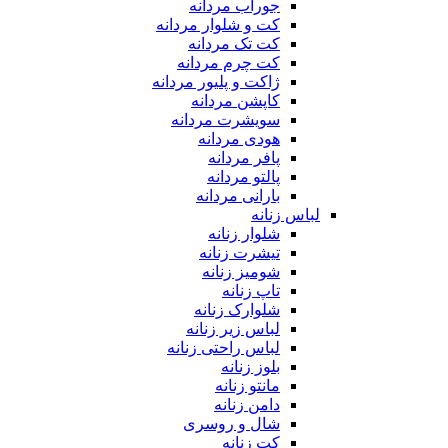
جوراب مردانه
کت و شلوار مردانه
کت تک مردانه
کت چرم مردانه
ژاکت و پلیور مردانه
کاپشن مردانه
سویشرت مردانه
هودی مردانه
پافر مردانه
پالتو مردانه
بارانی مردانه
لباس زنانه
شلوار زنانه
تیشرت زنانه
شومیز زنانه
تاپ زنانه
شلوارک زنانه
لباس زیر زنانه
لباس راحتی زنانه
بلوز زنانه
مانتو زنانه
دامن زنانه
شال و روسری
کت زنانه