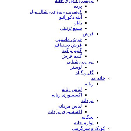
تزیینی و دکوری خانه
پرده
کوسن، رومیزی و شال مبل
آینه دکوراتیو
تابلو
شمع تزئینی
فرش
فرش ماشینی
فرش دستباف
گلیم و گبه
گلیم فرش
نور و روشنایی
لوستر
گل و گیاه
خانه مد
زنانه
لباس زنانه
اکسسوری زنانه
مردانه
لباس مردانه
اکسسوری مردانه
بچگانه
لوازم خانه
کودک و سرگرمی