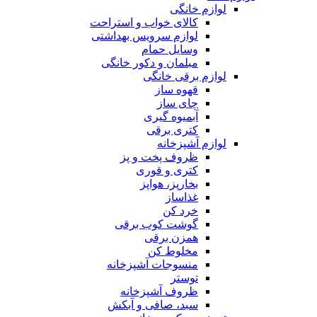
لوازم خانگی
کالای خواب و استراحت
لوازم سرویس بهداشتی
وسایل حمام
مبلمان و دکور خانگی
لوازم برقی خانگی
قهوه ساز
چای ساز
آبمیوه گیری
کتری برقی
لوازم آشپزخانه
ظروف پخت و پز
کتری و قوری
بخارپز، هواپز
غذاساز
خرد کن
گوشت کوب برقی
همزن برقی
مخلوط کن
منسوجات آشپزخانه
توستر
ظروف آشپزخانه
سبد، صافی و آبکش