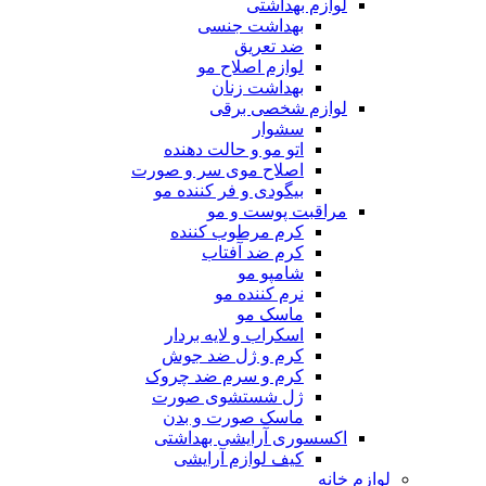
لوازم بهداشتی
بهداشت جنسی
ضد تعریق
لوازم اصلاح مو
بهداشت زنان
لوازم شخصی برقی
سشوار
اتو مو و حالت دهنده
اصلاح موی سر و صورت
بیگودی و فر کننده مو
مراقبت پوست و مو
کرم مرطوب کننده
کرم ضد آفتاب
شامپو مو
نرم کننده مو
ماسک مو
اسکراب و لایه بردار
کرم و ژل ضد جوش
کرم و سرم ضد چروک
ژل شستشوی صورت
ماسک صورت و بدن
اکسسوری آرایشی بهداشتی
کیف لوازم آرایشی
لوازم خانه