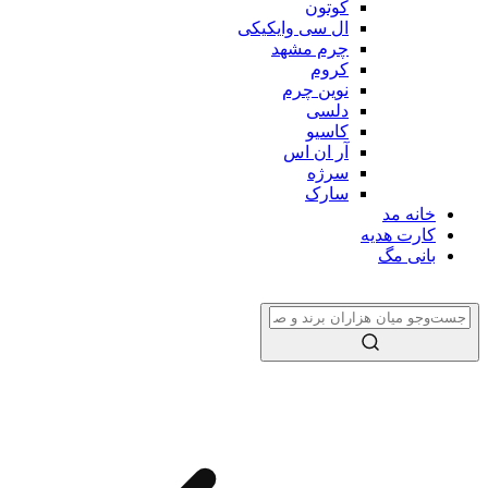
کوتون
ال سی وایکیکی
چرم مشهد
کروم
نوین چرم
دلسی
کاسیو
آر ان اس
سرژه
سارک
خانه مد
کارت هدیه
بانی مگ