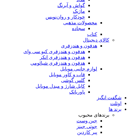
گواش و آبرنگ
ماژیک
خودکار و روان‌نویس
محصولات مذهبی
سجاده
کتاب
کالای دیجیتال
هدفون و هندزفری
هدفون و هندزفری کیو سی وای
هدفون و هندزفری انکر
هدفون و هندزفری شیائومی
لوازم جانبی موبایل
قاب و کاور موبایل
گلس گوشی
کابل شارژ و مبدل موبایل
پاوربانک
شگفت انگیز
اوتلت
برند ها
برندهای محبوب
جین وست
جوتی جینز
پیر کاردین