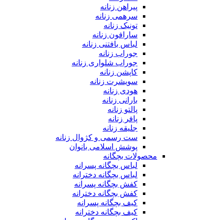
پیراهن زنانه
سرهمی زنانه
تونیک زنانه
سارافون زنانه
لباس بافتنی زنانه
جوراب زنانه
جوراب شلواری زنانه
کاپشن زنانه
سویشرت زنانه
هودی زنانه
بارانی زنانه
پالتو زنانه
پافر زنانه
جلیقه زنانه
ست رسمی و کژوال زنانه
پوشش اسلامی بانوان
محصولات بچگانه
لباس بچگانه پسرانه
لباس بچگانه دخترانه
کفش بچگانه پسرانه
کفش بچگانه دخترانه
کیف بچگانه پسرانه
کیف بچگانه دخترانه