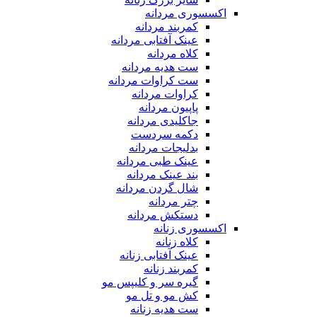
اکسسوری مردانه
کمربند مردانه
عینک آفتابی مردانه
کلاه مردانه
ست هدیه مردانه
ست کراوات مردانه
کراوات مردانه
پاپیون مردانه
جاکلیدی مردانه
دکمه سردست
بدلیجات مردانه
عینک طبی مردانه
بند عینک مردانه
شال گردن مردانه
چتر مردانه
دستکش مردانه
اکسسوری زنانه
کلاه زنانه
عینک آفتابی زنانه
کمربند زنانه
گیره سر و کلیپس مو
کش مو و تل مو
ست هدیه زنانه