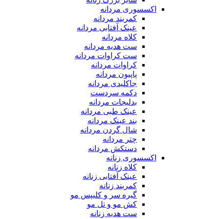
اکسسوری مردانه
کمربند مردانه
عینک آفتابی مردانه
کلاه مردانه
ست هدیه مردانه
ست کراوات مردانه
کراوات مردانه
پاپیون مردانه
جاکلیدی مردانه
دکمه سردست
بدلیجات مردانه
عینک طبی مردانه
بند عینک مردانه
شال گردن مردانه
چتر مردانه
دستکش مردانه
اکسسوری زنانه
کلاه زنانه
عینک آفتابی زنانه
کمربند زنانه
گیره سر و کلیپس مو
کش مو و تل مو
ست هدیه زنانه