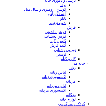
تزیینی و دکوری خانه
پرده
کوسن، رومیزی و شال مبل
آینه دکوراتیو
تابلو
شمع تزئینی
فرش
فرش ماشینی
فرش دستباف
گلیم و گبه
گلیم فرش
نور و روشنایی
لوستر
گل و گیاه
خانه مد
زنانه
لباس زنانه
اکسسوری زنانه
مردانه
لباس مردانه
اکسسوری مردانه
بچگانه
لوازم خانه
کودک و سرگرمی