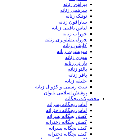
پیراهن زنانه
سرهمی زنانه
تونیک زنانه
سارافون زنانه
لباس بافتنی زنانه
جوراب زنانه
جوراب شلواری زنانه
کاپشن زنانه
سویشرت زنانه
هودی زنانه
بارانی زنانه
پالتو زنانه
پافر زنانه
جلیقه زنانه
ست رسمی و کژوال زنانه
پوشش اسلامی بانوان
محصولات بچگانه
لباس بچگانه پسرانه
لباس بچگانه دخترانه
کفش بچگانه پسرانه
کفش بچگانه دخترانه
کیف بچگانه پسرانه
کیف بچگانه دخترانه