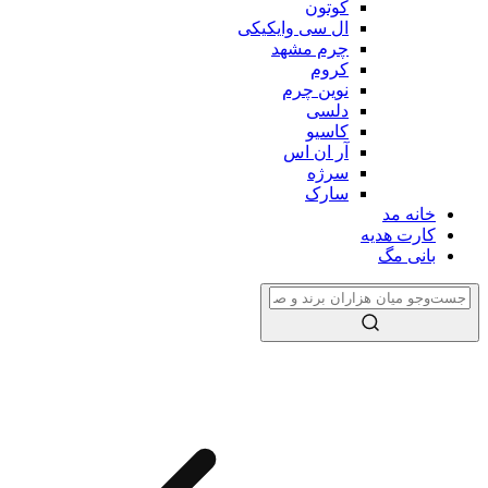
کوتون
ال سی وایکیکی
چرم مشهد
کروم
نوین چرم
دلسی
کاسیو
آر ان اس
سرژه
سارک
خانه مد
کارت هدیه
بانی مگ