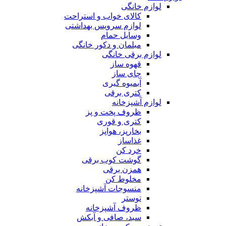
لوازم خانگی
کالای خواب و استراحت
لوازم سرویس بهداشتی
وسایل حمام
مبلمان و دکور خانگی
لوازم برقی خانگی
قهوه ساز
چای ساز
آبمیوه گیری
کتری برقی
لوازم آشپزخانه
ظروف پخت و پز
کتری و قوری
بخارپز، هواپز
غذاساز
خرد کن
گوشت کوب برقی
همزن برقی
مخلوط کن
منسوجات آشپزخانه
توستر
ظروف آشپزخانه
سبد، صافی و آبکش