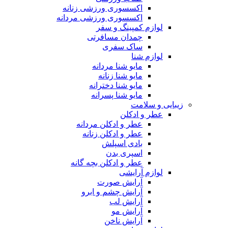
اکسسوری ورزشی زنانه
اکسسوری ورزشی مردانه
لوازم کمپینگ و سفر
چمدان مسافرتی
ساک سفری
لوازم شنا
مایو شنا مردانه
مایو شنا زنانه
مایو شنا دخترانه
مایو شنا پسرانه
زیبایی و سلامت
عطر و ادکلن
عطر و ادکلن مردانه
عطر و ادکلن زنانه
بادی اسپلش
اسپری بدن
عطر و ادکلن بچه گانه
لوازم آرایشی
آرایش صورت
آرایش چشم و ابرو
آرایش لب
آرایش مو
آرایش ناخن