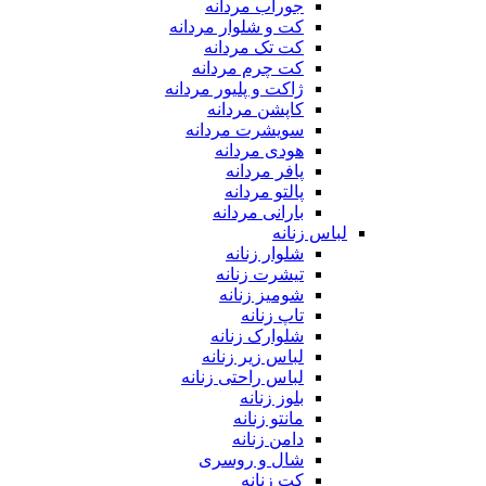
جوراب مردانه
کت و شلوار مردانه
کت تک مردانه
کت چرم مردانه
ژاکت و پلیور مردانه
کاپشن مردانه
سویشرت مردانه
هودی مردانه
پافر مردانه
پالتو مردانه
بارانی مردانه
لباس زنانه
شلوار زنانه
تیشرت زنانه
شومیز زنانه
تاپ زنانه
شلوارک زنانه
لباس زیر زنانه
لباس راحتی زنانه
بلوز زنانه
مانتو زنانه
دامن زنانه
شال و روسری
کت زنانه