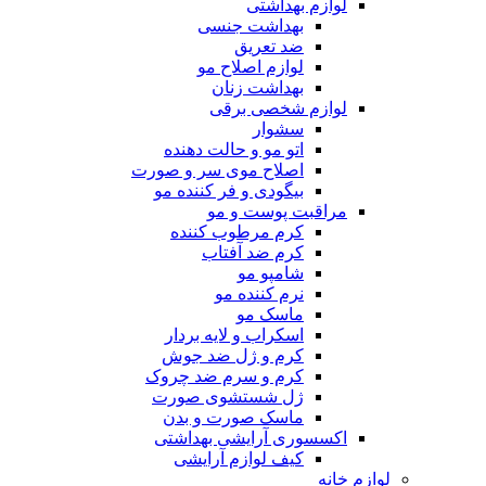
لوازم بهداشتی
بهداشت جنسی
ضد تعریق
لوازم اصلاح مو
بهداشت زنان
لوازم شخصی برقی
سشوار
اتو مو و حالت دهنده
اصلاح موی سر و صورت
بیگودی و فر کننده مو
مراقبت پوست و مو
کرم مرطوب کننده
کرم ضد آفتاب
شامپو مو
نرم کننده مو
ماسک مو
اسکراب و لایه بردار
کرم و ژل ضد جوش
کرم و سرم ضد چروک
ژل شستشوی صورت
ماسک صورت و بدن
اکسسوری آرایشی بهداشتی
کیف لوازم آرایشی
لوازم خانه