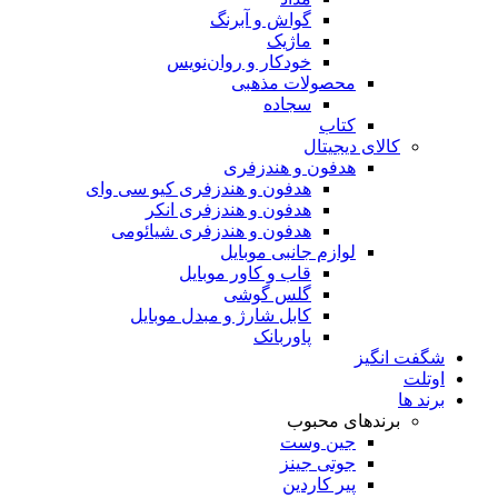
گواش و آبرنگ
ماژیک
خودکار و روان‌نویس
محصولات مذهبی
سجاده
کتاب
کالای دیجیتال
هدفون و هندزفری
هدفون و هندزفری کیو سی وای
هدفون و هندزفری انکر
هدفون و هندزفری شیائومی
لوازم جانبی موبایل
قاب و کاور موبایل
گلس گوشی
کابل شارژ و مبدل موبایل
پاوربانک
شگفت انگیز
اوتلت
برند ها
برندهای محبوب
جین وست
جوتی جینز
پیر کاردین