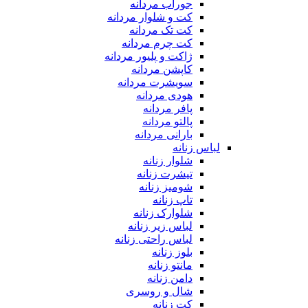
جوراب مردانه
کت و شلوار مردانه
کت تک مردانه
کت چرم مردانه
ژاکت و پلیور مردانه
کاپشن مردانه
سویشرت مردانه
هودی مردانه
پافر مردانه
پالتو مردانه
بارانی مردانه
لباس زنانه
شلوار زنانه
تیشرت زنانه
شومیز زنانه
تاپ زنانه
شلوارک زنانه
لباس زیر زنانه
لباس راحتی زنانه
بلوز زنانه
مانتو زنانه
دامن زنانه
شال و روسری
کت زنانه