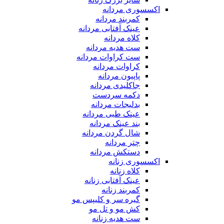
اکسسوری مردانه
کمربند مردانه
عینک آفتابی مردانه
کلاه مردانه
ست هدیه مردانه
ست کراوات مردانه
کراوات مردانه
پاپیون مردانه
جاکلیدی مردانه
دکمه سردست
بدلیجات مردانه
عینک طبی مردانه
بند عینک مردانه
شال گردن مردانه
چتر مردانه
دستکش مردانه
اکسسوری زنانه
کلاه زنانه
عینک آفتابی زنانه
کمربند زنانه
گیره سر و کلیپس مو
کش مو و تل مو
ست هدیه زنانه