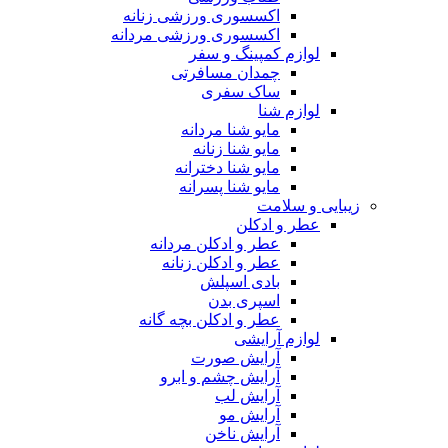
اکسسوری ورزشی زنانه
اکسسوری ورزشی مردانه
لوازم کمپینگ و سفر
چمدان مسافرتی
ساک سفری
لوازم شنا
مایو شنا مردانه
مایو شنا زنانه
مایو شنا دخترانه
مایو شنا پسرانه
زیبایی و سلامت
عطر و ادکلن
عطر و ادکلن مردانه
عطر و ادکلن زنانه
بادی اسپلش
اسپری بدن
عطر و ادکلن بچه گانه
لوازم آرایشی
آرایش صورت
آرایش چشم و ابرو
آرایش لب
آرایش مو
آرایش ناخن