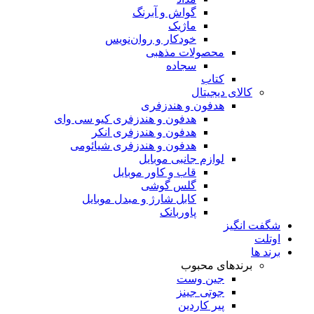
گواش و آبرنگ
ماژیک
خودکار و روان‌نویس
محصولات مذهبی
سجاده
کتاب
کالای دیجیتال
هدفون و هندزفری
هدفون و هندزفری کیو سی وای
هدفون و هندزفری انکر
هدفون و هندزفری شیائومی
لوازم جانبی موبایل
قاب و کاور موبایل
گلس گوشی
کابل شارژ و مبدل موبایل
پاوربانک
شگفت انگیز
اوتلت
برند ها
برندهای محبوب
جین وست
جوتی جینز
پیر کاردین