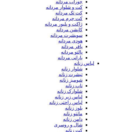
جوراب مردانه
کت و شلوار مردانه
کت تک مردانه
کت چرم مردانه
ژاکت و پلیور مردانه
کاپشن مردانه
سویشرت مردانه
هودی مردانه
پافر مردانه
پالتو مردانه
بارانی مردانه
لباس زنانه
شلوار زنانه
تیشرت زنانه
شومیز زنانه
تاپ زنانه
شلوارک زنانه
لباس زیر زنانه
لباس راحتی زنانه
بلوز زنانه
مانتو زنانه
دامن زنانه
شال و روسری
کت زنانه