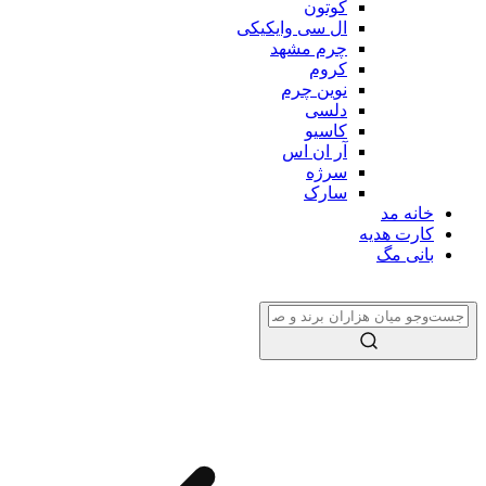
کوتون
ال سی وایکیکی
چرم مشهد
کروم
نوین چرم
دلسی
کاسیو
آر ان اس
سرژه
سارک
خانه مد
کارت هدیه
بانی مگ