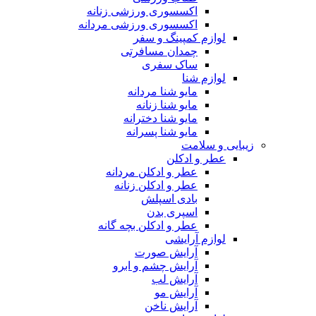
اکسسوری ورزشی زنانه
اکسسوری ورزشی مردانه
لوازم کمپینگ و سفر
چمدان مسافرتی
ساک سفری
لوازم شنا
مایو شنا مردانه
مایو شنا زنانه
مایو شنا دخترانه
مایو شنا پسرانه
زیبایی و سلامت
عطر و ادکلن
عطر و ادکلن مردانه
عطر و ادکلن زنانه
بادی اسپلش
اسپری بدن
عطر و ادکلن بچه گانه
لوازم آرایشی
آرایش صورت
آرایش چشم و ابرو
آرایش لب
آرایش مو
آرایش ناخن