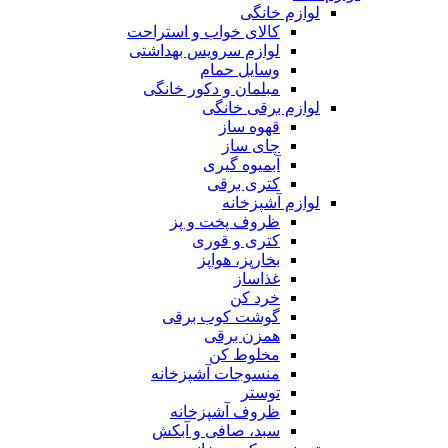
لوازم خانگی
کالای خواب و استراحت
لوازم سرویس بهداشتی
وسایل حمام
مبلمان و دکور خانگی
لوازم برقی خانگی
قهوه ساز
چای ساز
آبمیوه گیری
کتری برقی
لوازم آشپزخانه
ظروف پخت و پز
کتری و قوری
بخارپز، هواپز
غذاساز
خرد کن
گوشت کوب برقی
همزن برقی
مخلوط کن
منسوجات آشپزخانه
توستر
ظروف آشپزخانه
سبد، صافی و آبکش