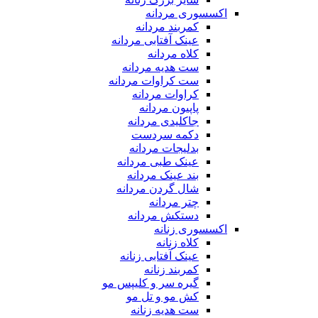
اکسسوری مردانه
کمربند مردانه
عینک آفتابی مردانه
کلاه مردانه
ست هدیه مردانه
ست کراوات مردانه
کراوات مردانه
پاپیون مردانه
جاکلیدی مردانه
دکمه سردست
بدلیجات مردانه
عینک طبی مردانه
بند عینک مردانه
شال گردن مردانه
چتر مردانه
دستکش مردانه
اکسسوری زنانه
کلاه زنانه
عینک آفتابی زنانه
کمربند زنانه
گیره سر و کلیپس مو
کش مو و تل مو
ست هدیه زنانه