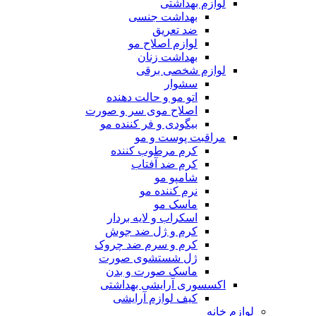
لوازم بهداشتی
بهداشت جنسی
ضد تعریق
لوازم اصلاح مو
بهداشت زنان
لوازم شخصی برقی
سشوار
اتو مو و حالت دهنده
اصلاح موی سر و صورت
بیگودی و فر کننده مو
مراقبت پوست و مو
کرم مرطوب کننده
کرم ضد آفتاب
شامپو مو
نرم کننده مو
ماسک مو
اسکراب و لایه بردار
کرم و ژل ضد جوش
کرم و سرم ضد چروک
ژل شستشوی صورت
ماسک صورت و بدن
اکسسوری آرایشی بهداشتی
کیف لوازم آرایشی
لوازم خانه