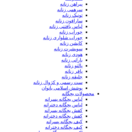
پیراهن زنانه
سرهمی زنانه
تونیک زنانه
سارافون زنانه
لباس بافتنی زنانه
جوراب زنانه
جوراب شلواری زنانه
کاپشن زنانه
سویشرت زنانه
هودی زنانه
بارانی زنانه
پالتو زنانه
پافر زنانه
جلیقه زنانه
ست رسمی و کژوال زنانه
پوشش اسلامی بانوان
محصولات بچگانه
لباس بچگانه پسرانه
لباس بچگانه دخترانه
کفش بچگانه پسرانه
کفش بچگانه دخترانه
کیف بچگانه پسرانه
کیف بچگانه دخترانه