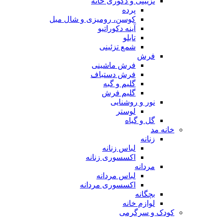
تزیینی و دکوری خانه
پرده
کوسن، رومیزی و شال مبل
آینه دکوراتیو
تابلو
شمع تزئینی
فرش
فرش ماشینی
فرش دستباف
گلیم و گبه
گلیم فرش
نور و روشنایی
لوستر
گل و گیاه
خانه مد
زنانه
لباس زنانه
اکسسوری زنانه
مردانه
لباس مردانه
اکسسوری مردانه
بچگانه
لوازم خانه
کودک و سرگرمی