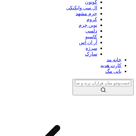
کوتون
ال سی وایکیکی
چرم مشهد
کروم
نوین چرم
دلسی
کاسیو
آر ان اس
سرژه
سارک
خانه مد
کارت هدیه
بانی مگ