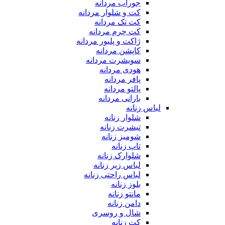
جوراب مردانه
کت و شلوار مردانه
کت تک مردانه
کت چرم مردانه
ژاکت و پلیور مردانه
کاپشن مردانه
سویشرت مردانه
هودی مردانه
پافر مردانه
پالتو مردانه
بارانی مردانه
لباس زنانه
شلوار زنانه
تیشرت زنانه
شومیز زنانه
تاپ زنانه
شلوارک زنانه
لباس زیر زنانه
لباس راحتی زنانه
بلوز زنانه
مانتو زنانه
دامن زنانه
شال و روسری
کت زنانه