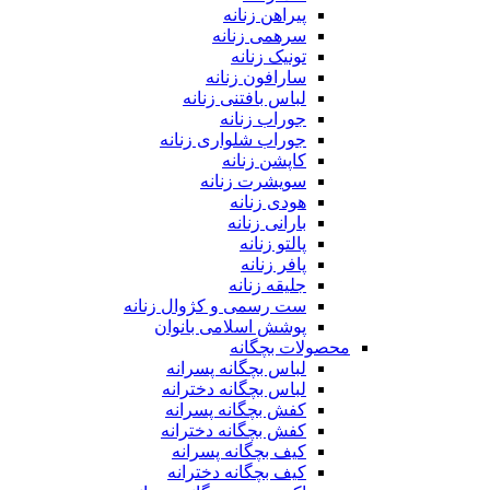
پیراهن زنانه
سرهمی زنانه
تونیک زنانه
سارافون زنانه
لباس بافتنی زنانه
جوراب زنانه
جوراب شلواری زنانه
کاپشن زنانه
سویشرت زنانه
هودی زنانه
بارانی زنانه
پالتو زنانه
پافر زنانه
جلیقه زنانه
ست رسمی و کژوال زنانه
پوشش اسلامی بانوان
محصولات بچگانه
لباس بچگانه پسرانه
لباس بچگانه دخترانه
کفش بچگانه پسرانه
کفش بچگانه دخترانه
کیف بچگانه پسرانه
کیف بچگانه دخترانه