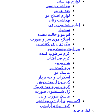
لوازم بهداشتی
بهداشت جنسی
ضد تعریق
لوازم اصلاح مو
بهداشت زنان
لوازم شخصی برقی
سشوار
اتو مو و حالت دهنده
اصلاح موی سر و صورت
بیگودی و فر کننده مو
مراقبت پوست و مو
کرم مرطوب کننده
کرم ضد آفتاب
شامپو مو
نرم کننده مو
ماسک مو
اسکراب و لایه بردار
کرم و ژل ضد جوش
کرم و سرم ضد چروک
ژل شستشوی صورت
ماسک صورت و بدن
اکسسوری آرایشی بهداشتی
کیف لوازم آرایشی
لوازم خانه