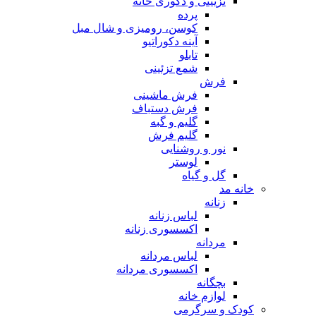
تزیینی و دکوری خانه
پرده
کوسن، رومیزی و شال مبل
آینه دکوراتیو
تابلو
شمع تزئینی
فرش
فرش ماشینی
فرش دستباف
گلیم و گبه
گلیم فرش
نور و روشنایی
لوستر
گل و گیاه
خانه مد
زنانه
لباس زنانه
اکسسوری زنانه
مردانه
لباس مردانه
اکسسوری مردانه
بچگانه
لوازم خانه
کودک و سرگرمی