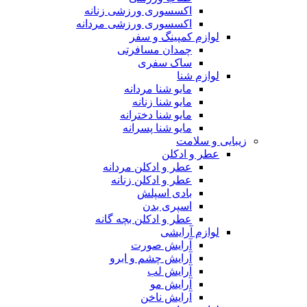
اکسسوری ورزشی زنانه
اکسسوری ورزشی مردانه
لوازم کمپینگ و سفر
چمدان مسافرتی
ساک سفری
لوازم شنا
مایو شنا مردانه
مایو شنا زنانه
مایو شنا دخترانه
مایو شنا پسرانه
زیبایی و سلامت
عطر و ادکلن
عطر و ادکلن مردانه
عطر و ادکلن زنانه
بادی اسپلش
اسپری بدن
عطر و ادکلن بچه گانه
لوازم آرایشی
آرایش صورت
آرایش چشم و ابرو
آرایش لب
آرایش مو
آرایش ناخن