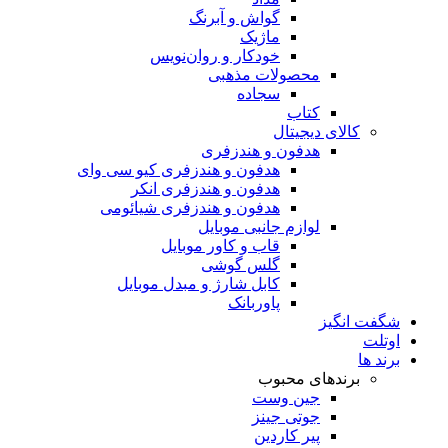
گواش و آبرنگ
ماژیک
خودکار و روان‌نویس
محصولات مذهبی
سجاده
کتاب
کالای دیجیتال
هدفون و هندزفری
هدفون و هندزفری کیو سی وای
هدفون و هندزفری انکر
هدفون و هندزفری شیائومی
لوازم جانبی موبایل
قاب و کاور موبایل
گلس گوشی
کابل شارژ و مبدل موبایل
پاوربانک
شگفت انگیز
اوتلت
برند ها
برندهای محبوب
جین وست
جوتی جینز
پیر کاردین