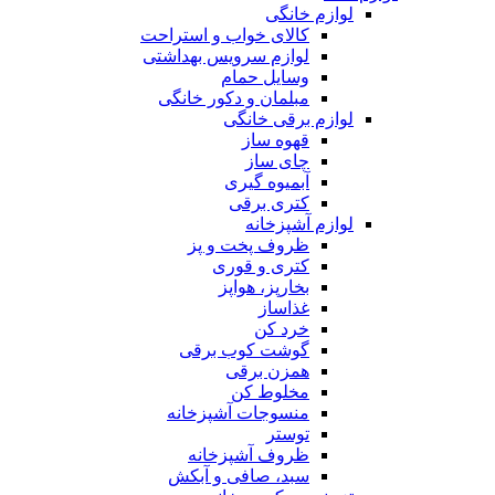
لوازم خانگی
کالای خواب و استراحت
لوازم سرویس بهداشتی
وسایل حمام
مبلمان و دکور خانگی
لوازم برقی خانگی
قهوه ساز
چای ساز
آبمیوه گیری
کتری برقی
لوازم آشپزخانه
ظروف پخت و پز
کتری و قوری
بخارپز، هواپز
غذاساز
خرد کن
گوشت کوب برقی
همزن برقی
مخلوط کن
منسوجات آشپزخانه
توستر
ظروف آشپزخانه
سبد، صافی و آبکش