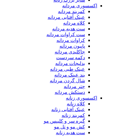
اکسسوری مردانه
کمربند مردانه
عینک آفتابی مردانه
کلاه مردانه
ست هدیه مردانه
ست کراوات مردانه
کراوات مردانه
پاپیون مردانه
جاکلیدی مردانه
دکمه سردست
بدلیجات مردانه
عینک طبی مردانه
بند عینک مردانه
شال گردن مردانه
چتر مردانه
دستکش مردانه
اکسسوری زنانه
کلاه زنانه
عینک آفتابی زنانه
کمربند زنانه
گیره سر و کلیپس مو
کش مو و تل مو
ست هدیه زنانه