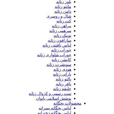
بلوز زنانه
مانتو زنانه
دامن زنانه
شال و روسری
کت زنانه
پیراهن زنانه
سرهمی زنانه
تونیک زنانه
سارافون زنانه
لباس بافتنی زنانه
جوراب زنانه
جوراب شلواری زنانه
کاپشن زنانه
سویشرت زنانه
هودی زنانه
بارانی زنانه
پالتو زنانه
پافر زنانه
جلیقه زنانه
ست رسمی و کژوال زنانه
پوشش اسلامی بانوان
محصولات بچگانه
لباس بچگانه پسرانه
لباس بچگانه دخترانه