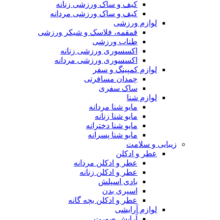
کیف و ساک ورزشی زنانه
کیف و ساک ورزشی مردانه
لوازم ورزشی
قمقمه، فلاسک و شیکر ورزشی
طناب ورزشی
اکسسوری ورزشی زنانه
اکسسوری ورزشی مردانه
لوازم کمپینگ و سفر
چمدان مسافرتی
ساک سفری
لوازم شنا
مایو شنا مردانه
مایو شنا زنانه
مایو شنا دخترانه
مایو شنا پسرانه
زیبایی و سلامت
عطر و ادکلن
عطر و ادکلن مردانه
عطر و ادکلن زنانه
بادی اسپلش
اسپری بدن
عطر و ادکلن بچه گانه
لوازم آرایشی
آرایش صورت