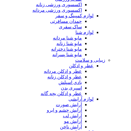
اکسسوری ورزشی زنانه
اکسسوری ورزشی مردانه
لوازم کمپینگ و سفر
چمدان مسافرتی
ساک سفری
لوازم شنا
مایو شنا مردانه
مایو شنا زنانه
مایو شنا دخترانه
مایو شنا پسرانه
زیبایی و سلامت
عطر و ادکلن
عطر و ادکلن مردانه
عطر و ادکلن زنانه
بادی اسپلش
اسپری بدن
عطر و ادکلن بچه گانه
لوازم آرایشی
آرایش صورت
آرایش چشم و ابرو
آرایش لب
آرایش مو
آرایش ناخن