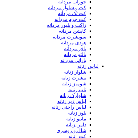
جوراب مردانه
کت و شلوار مردانه
کت تک مردانه
کت چرم مردانه
ژاکت و پلیور مردانه
کاپشن مردانه
سویشرت مردانه
هودی مردانه
پافر مردانه
پالتو مردانه
بارانی مردانه
لباس زنانه
شلوار زنانه
تیشرت زنانه
شومیز زنانه
تاپ زنانه
شلوارک زنانه
لباس زیر زنانه
لباس راحتی زنانه
بلوز زنانه
مانتو زنانه
دامن زنانه
شال و روسری
کت زنانه