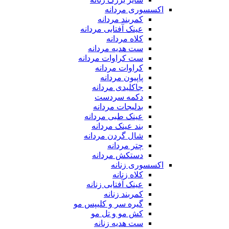
اکسسوری مردانه
کمربند مردانه
عینک آفتابی مردانه
کلاه مردانه
ست هدیه مردانه
ست کراوات مردانه
کراوات مردانه
پاپیون مردانه
جاکلیدی مردانه
دکمه سردست
بدلیجات مردانه
عینک طبی مردانه
بند عینک مردانه
شال گردن مردانه
چتر مردانه
دستکش مردانه
اکسسوری زنانه
کلاه زنانه
عینک آفتابی زنانه
کمربند زنانه
گیره سر و کلیپس مو
کش مو و تل مو
ست هدیه زنانه