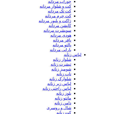
جوراب مردانه
کت و شلوار مردانه
کت تک مردانه
کت چرم مردانه
ژاکت و پلیور مردانه
کاپشن مردانه
سویشرت مردانه
هودی مردانه
پافر مردانه
پالتو مردانه
بارانی مردانه
لباس زنانه
شلوار زنانه
تیشرت زنانه
شومیز زنانه
تاپ زنانه
شلوارک زنانه
لباس زیر زنانه
لباس راحتی زنانه
بلوز زنانه
مانتو زنانه
دامن زنانه
شال و روسری
کت زنانه