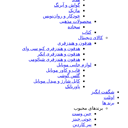
گواش و آبرنگ
ماژیک
خودکار و روان‌نویس
محصولات مذهبی
سجاده
کتاب
کالای دیجیتال
هدفون و هندزفری
هدفون و هندزفری کیو سی وای
هدفون و هندزفری انکر
هدفون و هندزفری شیائومی
لوازم جانبی موبایل
قاب و کاور موبایل
گلس گوشی
کابل شارژ و مبدل موبایل
پاوربانک
شگفت انگیز
اوتلت
برند ها
برندهای محبوب
جین وست
جوتی جینز
پیر کاردین