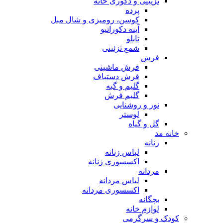
تزیینی و دکوری خانه
پرده
کوسن، رومیزی و شال مبل
آینه دکوراتیو
تابلو
شمع تزئینی
فرش
فرش ماشینی
فرش دستباف
گلیم و گبه
گلیم فرش
نور و روشنایی
لوستر
گل و گیاه
خانه مد
زنانه
لباس زنانه
اکسسوری زنانه
مردانه
لباس مردانه
اکسسوری مردانه
بچگانه
لوازم خانه
کودک و سرگرمی