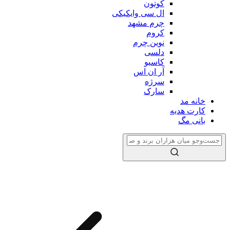
کوتون
ال سی وایکیکی
چرم مشهد
کروم
نوین چرم
دلسی
کاسیو
آر ان اس
سرژه
سارک
خانه مد
کارت هدیه
بانی مگ