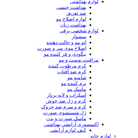
لوازم بهداشتی
بهداشت جنسی
ضد تعریق
لوازم اصلاح مو
بهداشت زنان
لوازم شخصی برقی
سشوار
اتو مو و حالت دهنده
اصلاح موی سر و صورت
بیگودی و فر کننده مو
مراقبت پوست و مو
کرم مرطوب کننده
کرم ضد آفتاب
شامپو مو
نرم کننده مو
ماسک مو
اسکراب و لایه بردار
کرم و ژل ضد جوش
کرم و سرم ضد چروک
ژل شستشوی صورت
ماسک صورت و بدن
اکسسوری آرایشی بهداشتی
کیف لوازم آرایشی
لوازم خانه