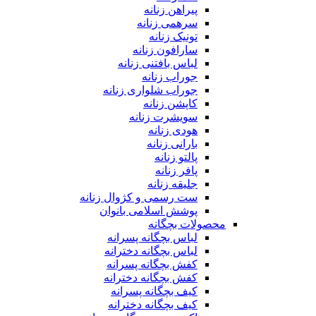
پیراهن زنانه
سرهمی زنانه
تونیک زنانه
سارافون زنانه
لباس بافتنی زنانه
جوراب زنانه
جوراب شلواری زنانه
کاپشن زنانه
سویشرت زنانه
هودی زنانه
بارانی زنانه
پالتو زنانه
پافر زنانه
جلیقه زنانه
ست رسمی و کژوال زنانه
پوشش اسلامی بانوان
محصولات بچگانه
لباس بچگانه پسرانه
لباس بچگانه دخترانه
کفش بچگانه پسرانه
کفش بچگانه دخترانه
کیف بچگانه پسرانه
کیف بچگانه دخترانه