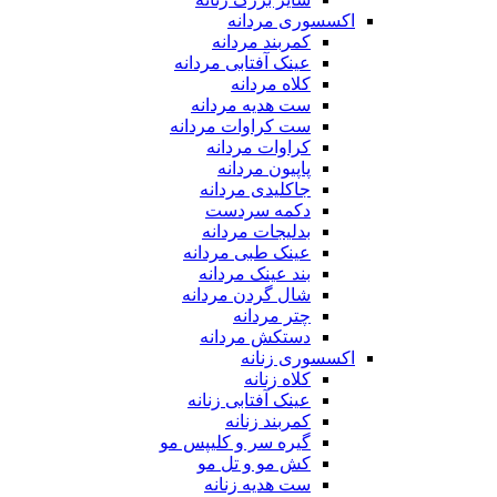
اکسسوری مردانه
کمربند مردانه
عینک آفتابی مردانه
کلاه مردانه
ست هدیه مردانه
ست کراوات مردانه
کراوات مردانه
پاپیون مردانه
جاکلیدی مردانه
دکمه سردست
بدلیجات مردانه
عینک طبی مردانه
بند عینک مردانه
شال گردن مردانه
چتر مردانه
دستکش مردانه
اکسسوری زنانه
کلاه زنانه
عینک آفتابی زنانه
کمربند زنانه
گیره سر و کلیپس مو
کش مو و تل مو
ست هدیه زنانه