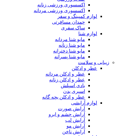
اکسسوری ورزشی زنانه
اکسسوری ورزشی مردانه
لوازم کمپینگ و سفر
چمدان مسافرتی
ساک سفری
لوازم شنا
مایو شنا مردانه
مایو شنا زنانه
مایو شنا دخترانه
مایو شنا پسرانه
زیبایی و سلامت
عطر و ادکلن
عطر و ادکلن مردانه
عطر و ادکلن زنانه
بادی اسپلش
اسپری بدن
عطر و ادکلن بچه گانه
لوازم آرایشی
آرایش صورت
آرایش چشم و ابرو
آرایش لب
آرایش مو
آرایش ناخن