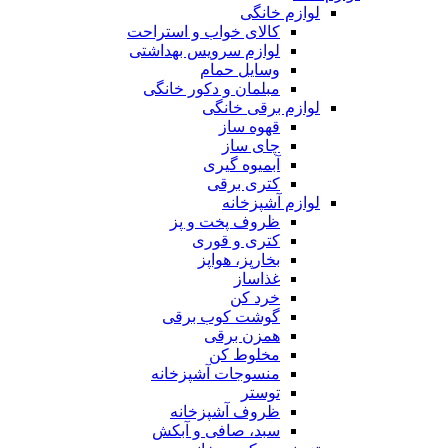
لوازم خانگی
کالای خواب و استراحت
لوازم سرویس بهداشتی
وسایل حمام
مبلمان و دکور خانگی
لوازم برقی خانگی
قهوه ساز
چای ساز
آبمیوه گیری
کتری برقی
لوازم آشپزخانه
ظروف پخت و پز
کتری و قوری
بخارپز، هواپز
غذاساز
خرد کن
گوشت کوب برقی
همزن برقی
مخلوط کن
منسوجات آشپزخانه
توستر
ظروف آشپزخانه
سبد، صافی و آبکش