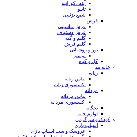
آینه دکوراتیو
تابلو
شمع تزئینی
فرش
فرش ماشینی
فرش دستباف
گلیم و گبه
گلیم فرش
نور و روشنایی
لوستر
گل و گیاه
خانه مد
زنانه
لباس زنانه
اکسسوری زنانه
مردانه
لباس مردانه
اکسسوری مردانه
بچگانه
لوازم خانه
کودک و سرگرمی
اسباب بازی
عروسک و ست اسباب بازی
لگو، پازل و انواع اسباب بازی فکری و