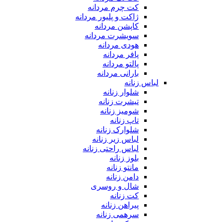
کت چرم مردانه
ژاکت و پلیور مردانه
کاپشن مردانه
سویشرت مردانه
هودی مردانه
پافر مردانه
پالتو مردانه
بارانی مردانه
لباس زنانه
شلوار زنانه
تیشرت زنانه
شومیز زنانه
تاپ زنانه
شلوارک زنانه
لباس زیر زنانه
لباس راحتی زنانه
بلوز زنانه
مانتو زنانه
دامن زنانه
شال و روسری
کت زنانه
پیراهن زنانه
سرهمی زنانه