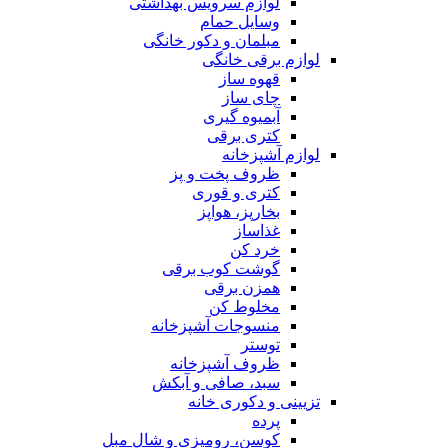
لوازم سرویس بهداشتی
وسایل حمام
مبلمان و دکور خانگی
لوازم برقی خانگی
قهوه ساز
چای ساز
آبمیوه گیری
کتری برقی
لوازم آشپزخانه
ظروف پخت و پز
کتری و قوری
بخارپز، هواپز
غذاساز
خرد کن
گوشت کوب برقی
همزن برقی
مخلوط کن
منسوجات آشپزخانه
توستر
ظروف آشپزخانه
سبد، صافی و آبکش
تزیینی و دکوری خانه
پرده
کوسن، رومیزی و شال مبل