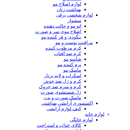
لوازم اصلاح مو
بهداشت زنان
لوازم شخصی برقی
سشوار
اتو مو و حالت دهنده
اصلاح موی سر و صورت
بیگودی و فر کننده مو
مراقبت پوست و مو
کرم مرطوب کننده
کرم ضد آفتاب
شامپو مو
نرم کننده مو
ماسک مو
اسکراب و لایه بردار
کرم و ژل ضد جوش
کرم و سرم ضد چروک
ژل شستشوی صورت
ماسک صورت و بدن
اکسسوری آرایشی بهداشتی
کیف لوازم آرایشی
لوازم خانه
لوازم خانگی
کالای خواب و استراحت