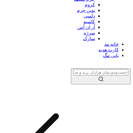
کروم
نوین چرم
دلسی
کاسیو
آر ان اس
سرژه
سارک
خانه مد
کارت هدیه
بانی مگ