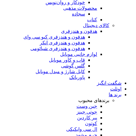
خودکار و روان‌نویس
محصولات مذهبی
سجاده
کتاب
کالای دیجیتال
هدفون و هندزفری
هدفون و هندزفری کیو سی وای
هدفون و هندزفری انکر
هدفون و هندزفری شیائومی
لوازم جانبی موبایل
قاب و کاور موبایل
گلس گوشی
کابل شارژ و مبدل موبایل
پاوربانک
شگفت انگیز
اوتلت
برند ها
برندهای محبوب
جین وست
جوتی جینز
پیر کاردین
کوتون
ال سی وایکیکی
چرم مشهد