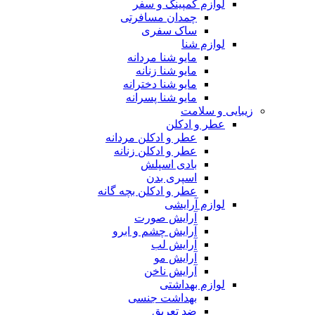
لوازم کمپینگ و سفر
چمدان مسافرتی
ساک سفری
لوازم شنا
مایو شنا مردانه
مایو شنا زنانه
مایو شنا دخترانه
مایو شنا پسرانه
زیبایی و سلامت
عطر و ادکلن
عطر و ادکلن مردانه
عطر و ادکلن زنانه
بادی اسپلش
اسپری بدن
عطر و ادکلن بچه گانه
لوازم آرایشی
آرایش صورت
آرایش چشم و ابرو
آرایش لب
آرایش مو
آرایش ناخن
لوازم بهداشتی
بهداشت جنسی
ضد تعریق