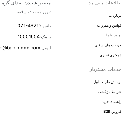
اطلاعات بانی مد
منتظر شنیدن صدای گرمتی
7 روز هفته - 24 ساعته
درباره ما
021-49215
تلفن
:
قوانین و مقررات
تماس با ما
10001654
پیامک
:
فرصت های شغلی
er@banimode.com
ایمیل
:
همکاری تجاری
خدمات مشتریان
پرسش های متداول
شرایط بازگشت
راهنمای خرید
فروش B2B