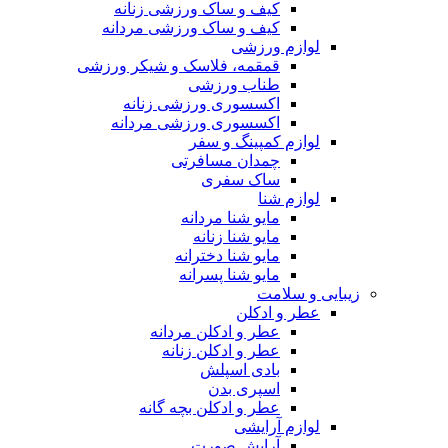
کیف و ساک ورزشی زنانه
کیف و ساک ورزشی مردانه
لوازم ورزشی
قمقمه، فلاسک و شیکر ورزشی
طناب ورزشی
اکسسوری ورزشی زنانه
اکسسوری ورزشی مردانه
لوازم کمپینگ و سفر
چمدان مسافرتی
ساک سفری
لوازم شنا
مایو شنا مردانه
مایو شنا زنانه
مایو شنا دخترانه
مایو شنا پسرانه
زیبایی و سلامت
عطر و ادکلن
عطر و ادکلن مردانه
عطر و ادکلن زنانه
بادی اسپلش
اسپری بدن
عطر و ادکلن بچه گانه
لوازم آرایشی
آرایش صورت