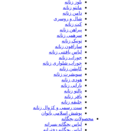
بلوز زنانه
مانتو زنانه
دامن زنانه
شال و روسری
کت زنانه
پیراهن زنانه
سرهمی زنانه
تونیک زنانه
سارافون زنانه
لباس بافتنی زنانه
جوراب زنانه
جوراب شلواری زنانه
کاپشن زنانه
سویشرت زنانه
هودی زنانه
بارانی زنانه
پالتو زنانه
پافر زنانه
جلیقه زنانه
ست رسمی و کژوال زنانه
پوشش اسلامی بانوان
محصولات بچگانه
لباس بچگانه پسرانه
لباس بچگانه دخترانه