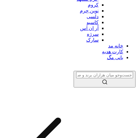
کروم
نوین چرم
دلسی
کاسیو
آر ان اس
سرژه
سارک
خانه مد
کارت هدیه
بانی مگ