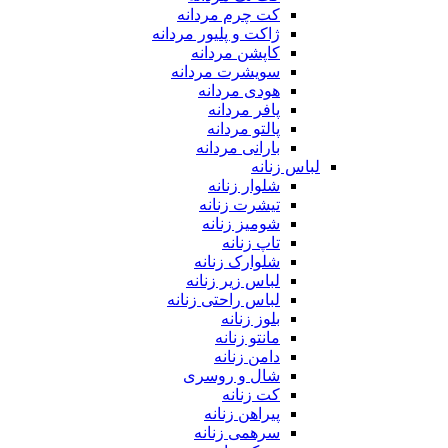
کت چرم مردانه
ژاکت و پلیور مردانه
کاپشن مردانه
سویشرت مردانه
هودی مردانه
پافر مردانه
پالتو مردانه
بارانی مردانه
لباس زنانه
شلوار زنانه
تیشرت زنانه
شومیز زنانه
تاپ زنانه
شلوارک زنانه
لباس زیر زنانه
لباس راحتی زنانه
بلوز زنانه
مانتو زنانه
دامن زنانه
شال و روسری
کت زنانه
پیراهن زنانه
سرهمی زنانه