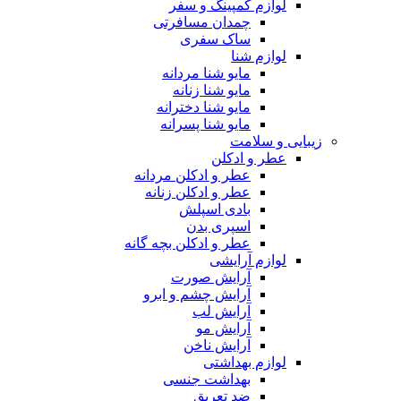
لوازم کمپینگ و سفر
چمدان مسافرتی
ساک سفری
لوازم شنا
مایو شنا مردانه
مایو شنا زنانه
مایو شنا دخترانه
مایو شنا پسرانه
زیبایی و سلامت
عطر و ادکلن
عطر و ادکلن مردانه
عطر و ادکلن زنانه
بادی اسپلش
اسپری بدن
عطر و ادکلن بچه گانه
لوازم آرایشی
آرایش صورت
آرایش چشم و ابرو
آرایش لب
آرایش مو
آرایش ناخن
لوازم بهداشتی
بهداشت جنسی
ضد تعریق