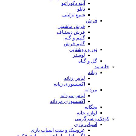
آینه دکوراتیو
تابلو
شمع تزئینی
فرش
فرش ماشینی
فرش دستباف
گلیم و گبه
گلیم فرش
نور و روشنایی
لوستر
گل و گیاه
خانه مد
زنانه
لباس زنانه
اکسسوری زنانه
مردانه
لباس مردانه
اکسسوری مردانه
بچگانه
لوازم خانه
کودک و سرگرمی
اسباب بازی
عروسک و ست اسباب بازی
لگو، پازل و انواع اسباب بازی فکری و