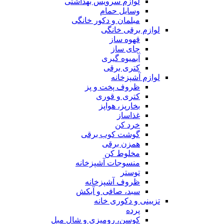
لوازم سرویس بهداشتی
وسایل حمام
مبلمان و دکور خانگی
لوازم برقی خانگی
قهوه ساز
چای ساز
آبمیوه گیری
کتری برقی
لوازم آشپزخانه
ظروف پخت و پز
کتری و قوری
بخارپز، هواپز
غذاساز
خرد کن
گوشت کوب برقی
همزن برقی
مخلوط کن
منسوجات آشپزخانه
توستر
ظروف آشپزخانه
سبد، صافی و آبکش
تزیینی و دکوری خانه
پرده
کوسن، رومیزی و شال مبل