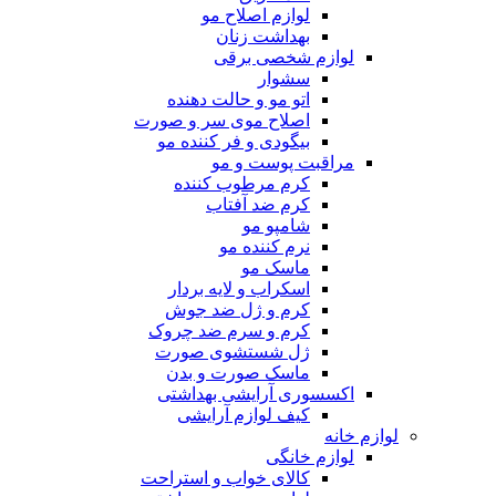
لوازم اصلاح مو
بهداشت زنان
لوازم شخصی برقی
سشوار
اتو مو و حالت دهنده
اصلاح موی سر و صورت
بیگودی و فر کننده مو
مراقبت پوست و مو
کرم مرطوب کننده
کرم ضد آفتاب
شامپو مو
نرم کننده مو
ماسک مو
اسکراب و لایه بردار
کرم و ژل ضد جوش
کرم و سرم ضد چروک
ژل شستشوی صورت
ماسک صورت و بدن
اکسسوری آرایشی بهداشتی
کیف لوازم آرایشی
لوازم خانه
لوازم خانگی
کالای خواب و استراحت