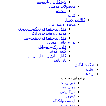
خودکار و روان‌نویس
محصولات مذهبی
سجاده
کتاب
کالای دیجیتال
هدفون و هندزفری
هدفون و هندزفری کیو سی وای
هدفون و هندزفری انکر
هدفون و هندزفری شیائومی
لوازم جانبی موبایل
قاب و کاور موبایل
گلس گوشی
کابل شارژ و مبدل موبایل
پاوربانک
شگفت انگیز
اوتلت
برند ها
برندهای محبوب
جین وست
جوتی جینز
پیر کاردین
کوتون
ال سی وایکیکی
چرم مشهد