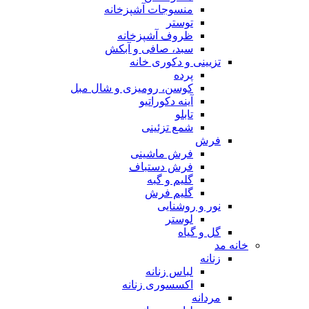
منسوجات آشپزخانه
توستر
ظروف آشپزخانه
سبد، صافی و آبکش
تزیینی و دکوری خانه
پرده
کوسن، رومیزی و شال مبل
آینه دکوراتیو
تابلو
شمع تزئینی
فرش
فرش ماشینی
فرش دستباف
گلیم و گبه
گلیم فرش
نور و روشنایی
لوستر
گل و گیاه
خانه مد
زنانه
لباس زنانه
اکسسوری زنانه
مردانه