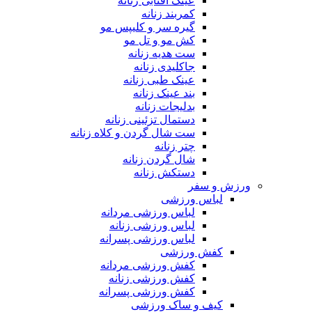
عینک آفتابی زنانه
کمربند زنانه
گیره سر و کلیپس مو
کش مو و تل مو
ست هدیه زنانه
جاکلیدی زنانه
عینک طبی زنانه
بند عینک زنانه
بدلیجات زنانه
دستمال تزئینی زنانه
ست شال گردن و کلاه زنانه
چتر زنانه
شال گردن زنانه
دستکش زنانه
ورزش و سفر
لباس ورزشی
لباس ورزشی مردانه
لباس ورزشی زنانه
لباس ورزشی پسرانه
کفش ورزشی
کفش ورزشی مردانه
کفش ورزشی زنانه
کفش ورزشی پسرانه
کیف و ساک ورزشی