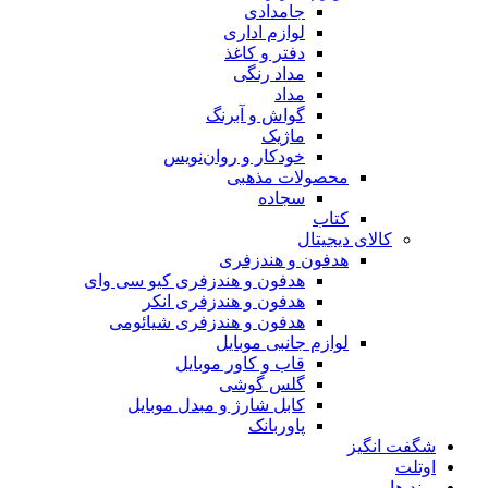
جامدادی
لوازم اداری
دفتر و کاغذ
مداد رنگی
مداد
گواش و آبرنگ
ماژیک
خودکار و روان‌نویس
محصولات مذهبی
سجاده
کتاب
کالای دیجیتال
هدفون و هندزفری
هدفون و هندزفری کیو سی وای
هدفون و هندزفری انکر
هدفون و هندزفری شیائومی
لوازم جانبی موبایل
قاب و کاور موبایل
گلس گوشی
کابل شارژ و مبدل موبایل
پاوربانک
شگفت انگیز
اوتلت
برند ها