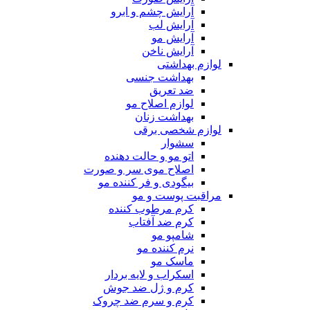
آرایش چشم و ابرو
آرایش لب
آرایش مو
آرایش ناخن
لوازم بهداشتی
بهداشت جنسی
ضد تعریق
لوازم اصلاح مو
بهداشت زنان
لوازم شخصی برقی
سشوار
اتو مو و حالت دهنده
اصلاح موی سر و صورت
بیگودی و فر کننده مو
مراقبت پوست و مو
کرم مرطوب کننده
کرم ضد آفتاب
شامپو مو
نرم کننده مو
ماسک مو
اسکراب و لایه بردار
کرم و ژل ضد جوش
کرم و سرم ضد چروک