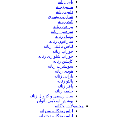
بلوز زنانه
مانتو زنانه
دامن زنانه
شال و روسری
کت زنانه
پیراهن زنانه
سرهمی زنانه
تونیک زنانه
سارافون زنانه
لباس بافتنی زنانه
جوراب زنانه
جوراب شلواری زنانه
کاپشن زنانه
سویشرت زنانه
هودی زنانه
بارانی زنانه
پالتو زنانه
پافر زنانه
جلیقه زنانه
ست رسمی و کژوال زنانه
پوشش اسلامی بانوان
محصولات بچگانه
لباس بچگانه پسرانه
لباس بچگانه دخترانه