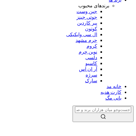
برندهای محبوب
جین وست
جوتی جینز
پیر کاردین
کوتون
ال سی وایکیکی
چرم مشهد
کروم
نوین چرم
دلسی
کاسیو
آر ان اس
سرژه
سارک
خانه مد
کارت هدیه
بانی مگ