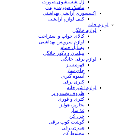
ژل شستشوی صورت
ماسک صورت و بدن
اکسسوری آرایشی بهداشتی
کیف لوازم آرایشی
لوازم خانه
لوازم خانگی
کالای خواب و استراحت
لوازم سرویس بهداشتی
وسایل حمام
مبلمان و دکور خانگی
لوازم برقی خانگی
قهوه ساز
چای ساز
آبمیوه گیری
کتری برقی
لوازم آشپزخانه
ظروف پخت و پز
کتری و قوری
بخارپز، هواپز
غذاساز
خرد کن
گوشت کوب برقی
همزن برقی
مخلوط کن