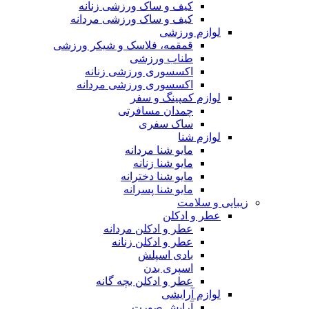
کیف و ساک ورزشی زنانه
کیف و ساک ورزشی مردانه
لوازم ورزشی
قمقمه، فلاسک و شیکر ورزشی
طناب ورزشی
اکسسوری ورزشی زنانه
اکسسوری ورزشی مردانه
لوازم کمپینگ و سفر
چمدان مسافرتی
ساک سفری
لوازم شنا
مایو شنا مردانه
مایو شنا زنانه
مایو شنا دخترانه
مایو شنا پسرانه
زیبایی و سلامت
عطر و ادکلن
عطر و ادکلن مردانه
عطر و ادکلن زنانه
بادی اسپلش
اسپری بدن
عطر و ادکلن بچه گانه
لوازم آرایشی
آرایش صورت