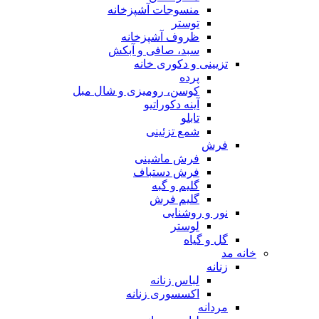
منسوجات آشپزخانه
توستر
ظروف آشپزخانه
سبد، صافی و آبکش
تزیینی و دکوری خانه
پرده
کوسن، رومیزی و شال مبل
آینه دکوراتیو
تابلو
شمع تزئینی
فرش
فرش ماشینی
فرش دستباف
گلیم و گبه
گلیم فرش
نور و روشنایی
لوستر
گل و گیاه
خانه مد
زنانه
لباس زنانه
اکسسوری زنانه
مردانه