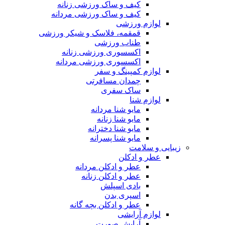
کیف و ساک ورزشی زنانه
کیف و ساک ورزشی مردانه
لوازم ورزشی
قمقمه، فلاسک و شیکر ورزشی
طناب ورزشی
اکسسوری ورزشی زنانه
اکسسوری ورزشی مردانه
لوازم کمپینگ و سفر
چمدان مسافرتی
ساک سفری
لوازم شنا
مایو شنا مردانه
مایو شنا زنانه
مایو شنا دخترانه
مایو شنا پسرانه
زیبایی و سلامت
عطر و ادکلن
عطر و ادکلن مردانه
عطر و ادکلن زنانه
بادی اسپلش
اسپری بدن
عطر و ادکلن بچه گانه
لوازم آرایشی
آرایش صورت