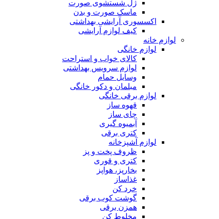
ژل شستشوی صورت
ماسک صورت و بدن
اکسسوری آرایشی بهداشتی
کیف لوازم آرایشی
لوازم خانه
لوازم خانگی
کالای خواب و استراحت
لوازم سرویس بهداشتی
وسایل حمام
مبلمان و دکور خانگی
لوازم برقی خانگی
قهوه ساز
چای ساز
آبمیوه گیری
کتری برقی
لوازم آشپزخانه
ظروف پخت و پز
کتری و قوری
بخارپز، هواپز
غذاساز
خرد کن
گوشت کوب برقی
همزن برقی
مخلوط کن