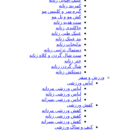
عینک آفتابی زنانه
کمربند زنانه
گیره سر و کلیپس مو
کش مو و تل مو
ست هدیه زنانه
جاکلیدی زنانه
عینک طبی زنانه
بند عینک زنانه
بدلیجات زنانه
دستمال تزئینی زنانه
ست شال گردن و کلاه زنانه
چتر زنانه
شال گردن زنانه
دستکش زنانه
ورزش و سفر
لباس ورزشی
لباس ورزشی مردانه
لباس ورزشی زنانه
لباس ورزشی پسرانه
کفش ورزشی
کفش ورزشی مردانه
کفش ورزشی زنانه
کفش ورزشی پسرانه
کیف و ساک ورزشی