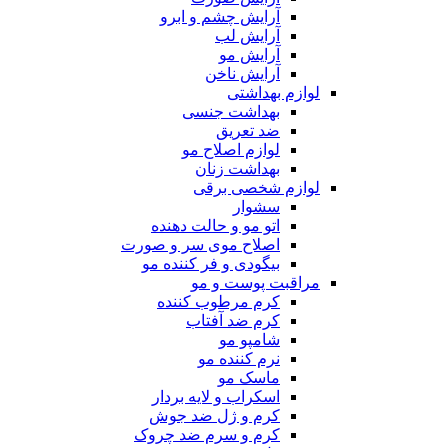
آرایش چشم و ابرو
آرایش لب
آرایش مو
آرایش ناخن
لوازم بهداشتی
بهداشت جنسی
ضد تعریق
لوازم اصلاح مو
بهداشت زنان
لوازم شخصی برقی
سشوار
اتو مو و حالت دهنده
اصلاح موی سر و صورت
بیگودی و فر کننده مو
مراقبت پوست و مو
کرم مرطوب کننده
کرم ضد آفتاب
شامپو مو
نرم کننده مو
ماسک مو
اسکراب و لایه بردار
کرم و ژل ضد جوش
کرم و سرم ضد چروک