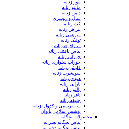
بلوز زنانه
مانتو زنانه
دامن زنانه
شال و روسری
کت زنانه
پیراهن زنانه
سرهمی زنانه
تونیک زنانه
سارافون زنانه
لباس بافتنی زنانه
جوراب زنانه
جوراب شلواری زنانه
کاپشن زنانه
سویشرت زنانه
هودی زنانه
بارانی زنانه
پالتو زنانه
پافر زنانه
جلیقه زنانه
ست رسمی و کژوال زنانه
پوشش اسلامی بانوان
محصولات بچگانه
لباس بچگانه پسرانه
لباس بچگانه دخترانه