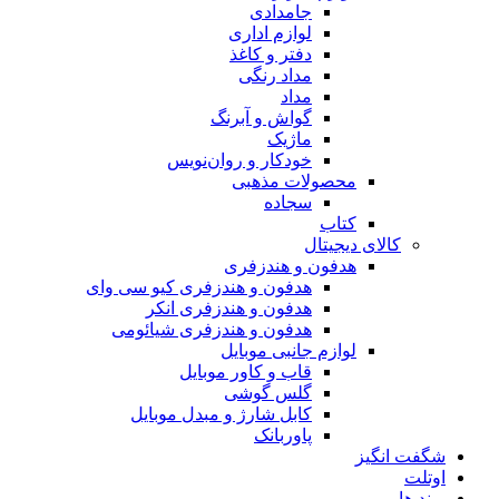
جامدادی
لوازم اداری
دفتر و کاغذ
مداد رنگی
مداد
گواش و آبرنگ
ماژیک
خودکار و روان‌نویس
محصولات مذهبی
سجاده
کتاب
کالای دیجیتال
هدفون و هندزفری
هدفون و هندزفری کیو سی وای
هدفون و هندزفری انکر
هدفون و هندزفری شیائومی
لوازم جانبی موبایل
قاب و کاور موبایل
گلس گوشی
کابل شارژ و مبدل موبایل
پاوربانک
شگفت انگیز
اوتلت
برند ها