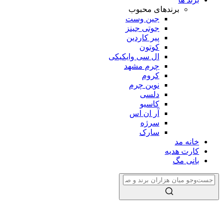
برندهای محبوب
جین وست
جوتی جینز
پیر کاردین
کوتون
ال سی وایکیکی
چرم مشهد
کروم
نوین چرم
دلسی
کاسیو
آر ان اس
سرژه
سارک
خانه مد
کارت هدیه
بانی مگ