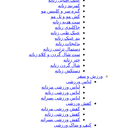
عینک آفتابی زنانه
کمربند زنانه
گیره سر و کلیپس مو
کش مو و تل مو
ست هدیه زنانه
جاکلیدی زنانه
عینک طبی زنانه
بند عینک زنانه
بدلیجات زنانه
دستمال تزئینی زنانه
ست شال گردن و کلاه زنانه
چتر زنانه
شال گردن زنانه
دستکش زنانه
ورزش و سفر
لباس ورزشی
لباس ورزشی مردانه
لباس ورزشی زنانه
لباس ورزشی پسرانه
کفش ورزشی
کفش ورزشی مردانه
کفش ورزشی زنانه
کفش ورزشی پسرانه
کیف و ساک ورزشی