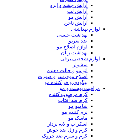
آرایش چشم و ابرو
آرایش لب
آرایش مو
آرایش ناخن
لوازم بهداشتی
بهداشت جنسی
ضد تعریق
لوازم اصلاح مو
بهداشت زنان
لوازم شخصی برقی
سشوار
اتو مو و حالت دهنده
اصلاح موی سر و صورت
بیگودی و فر کننده مو
مراقبت پوست و مو
کرم مرطوب کننده
کرم ضد آفتاب
شامپو مو
نرم کننده مو
ماسک مو
اسکراب و لایه بردار
کرم و ژل ضد جوش
کرم و سرم ضد چروک