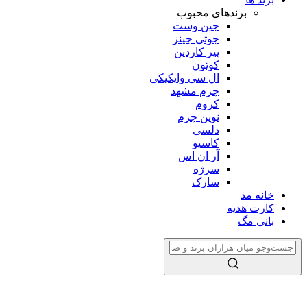
برندهای محبوب
جین وست
جوتی جینز
پیر کاردین
کوتون
ال سی وایکیکی
چرم مشهد
کروم
نوین چرم
دلسی
کاسیو
آر ان اس
سرژه
سارک
خانه مد
کارت هدیه
بانی مگ