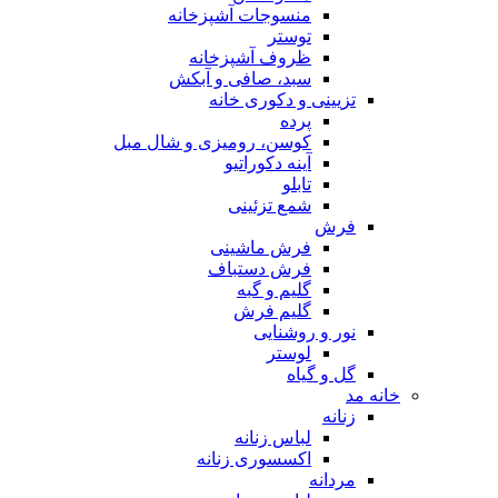
منسوجات آشپزخانه
توستر
ظروف آشپزخانه
سبد، صافی و آبکش
تزیینی و دکوری خانه
پرده
کوسن، رومیزی و شال مبل
آینه دکوراتیو
تابلو
شمع تزئینی
فرش
فرش ماشینی
فرش دستباف
گلیم و گبه
گلیم فرش
نور و روشنایی
لوستر
گل و گیاه
خانه مد
زنانه
لباس زنانه
اکسسوری زنانه
مردانه