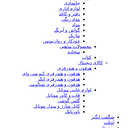
جامدادی
لوازم اداری
دفتر و کاغذ
مداد رنگی
مداد
گواش و آبرنگ
ماژیک
خودکار و روان‌نویس
محصولات مذهبی
سجاده
کتاب
کالای دیجیتال
هدفون و هندزفری
هدفون و هندزفری کیو سی وای
هدفون و هندزفری انکر
هدفون و هندزفری شیائومی
لوازم جانبی موبایل
قاب و کاور موبایل
گلس گوشی
کابل شارژ و مبدل موبایل
پاوربانک
شگفت انگیز
اوتلت
برند ها