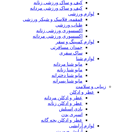
کیف و ساک ورزشی زنانه
کیف و ساک ورزشی مردانه
لوازم ورزشی
قمقمه، فلاسک و شیکر ورزشی
طناب ورزشی
اکسسوری ورزشی زنانه
اکسسوری ورزشی مردانه
لوازم کمپینگ و سفر
چمدان مسافرتی
ساک سفری
لوازم شنا
مایو شنا مردانه
مایو شنا زنانه
مایو شنا دخترانه
مایو شنا پسرانه
زیبایی و سلامت
عطر و ادکلن
عطر و ادکلن مردانه
عطر و ادکلن زنانه
بادی اسپلش
اسپری بدن
عطر و ادکلن بچه گانه
لوازم آرایشی
آرایش صورت