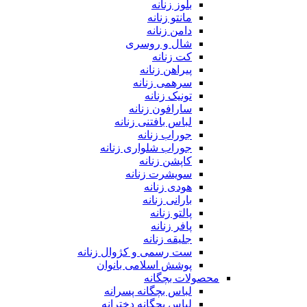
بلوز زنانه
مانتو زنانه
دامن زنانه
شال و روسری
کت زنانه
پیراهن زنانه
سرهمی زنانه
تونیک زنانه
سارافون زنانه
لباس بافتنی زنانه
جوراب زنانه
جوراب شلواری زنانه
کاپشن زنانه
سویشرت زنانه
هودی زنانه
بارانی زنانه
پالتو زنانه
پافر زنانه
جلیقه زنانه
ست رسمی و کژوال زنانه
پوشش اسلامی بانوان
محصولات بچگانه
لباس بچگانه پسرانه
لباس بچگانه دخترانه