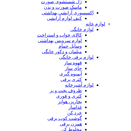
ژل شستشوی صورت
ماسک صورت و بدن
اکسسوری آرایشی بهداشتی
کیف لوازم آرایشی
لوازم خانه
لوازم خانگی
کالای خواب و استراحت
لوازم سرویس بهداشتی
وسایل حمام
مبلمان و دکور خانگی
لوازم برقی خانگی
قهوه ساز
چای ساز
آبمیوه گیری
کتری برقی
لوازم آشپزخانه
ظروف پخت و پز
کتری و قوری
بخارپز، هواپز
غذاساز
خرد کن
گوشت کوب برقی
همزن برقی
مخلوط کن