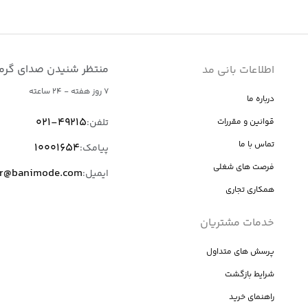
منتظر شنیدن صدای گرم
اطلاعات بانی مد
7 روز هفته - 24 ساعته
درباره ما
021-49215
تلفن
:
قوانین و مقررات
تماس با ما
10001654
پیامک
:
فرصت های شغلی
er@banimode.com
ایمیل
:
همکاری تجاری
خدمات مشتریان
پرسش های متداول
شرایط بازگشت
راهنمای خرید