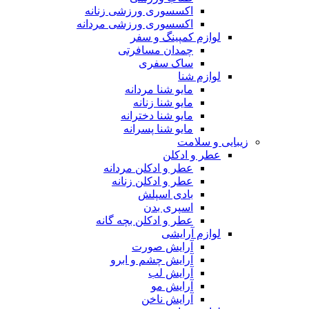
اکسسوری ورزشی زنانه
اکسسوری ورزشی مردانه
لوازم کمپینگ و سفر
چمدان مسافرتی
ساک سفری
لوازم شنا
مایو شنا مردانه
مایو شنا زنانه
مایو شنا دخترانه
مایو شنا پسرانه
زیبایی و سلامت
عطر و ادکلن
عطر و ادکلن مردانه
عطر و ادکلن زنانه
بادی اسپلش
اسپری بدن
عطر و ادکلن بچه گانه
لوازم آرایشی
آرایش صورت
آرایش چشم و ابرو
آرایش لب
آرایش مو
آرایش ناخن