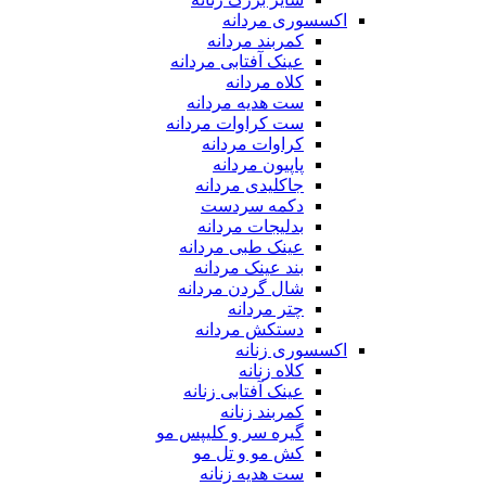
اکسسوری مردانه
کمربند مردانه
عینک آفتابی مردانه
کلاه مردانه
ست هدیه مردانه
ست کراوات مردانه
کراوات مردانه
پاپیون مردانه
جاکلیدی مردانه
دکمه سردست
بدلیجات مردانه
عینک طبی مردانه
بند عینک مردانه
شال گردن مردانه
چتر مردانه
دستکش مردانه
اکسسوری زنانه
کلاه زنانه
عینک آفتابی زنانه
کمربند زنانه
گیره سر و کلیپس مو
کش مو و تل مو
ست هدیه زنانه