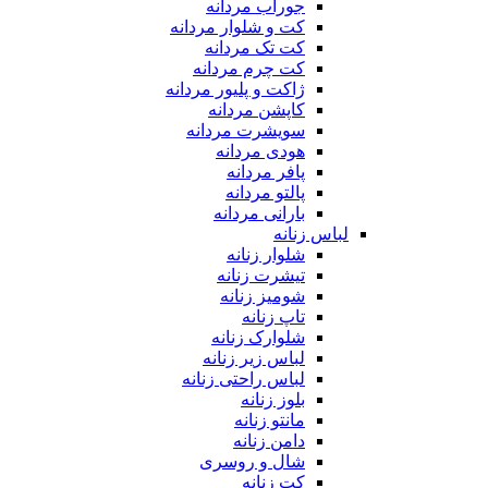
جوراب مردانه
کت و شلوار مردانه
کت تک مردانه
کت چرم مردانه
ژاکت و پلیور مردانه
کاپشن مردانه
سویشرت مردانه
هودی مردانه
پافر مردانه
پالتو مردانه
بارانی مردانه
لباس زنانه
شلوار زنانه
تیشرت زنانه
شومیز زنانه
تاپ زنانه
شلوارک زنانه
لباس زیر زنانه
لباس راحتی زنانه
بلوز زنانه
مانتو زنانه
دامن زنانه
شال و روسری
کت زنانه